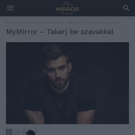
Kezdőlap
Takarj be szavakkal
MyMirror - Takarj be szavakkal
MyMirror – Takarj be szavakkal