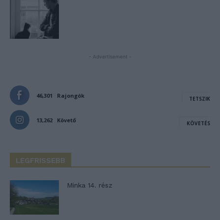
- Advertisement -
46,301
Rajongók
TETSZIK
13,262
Követő
KÖVETÉS
LEGFRISSEBB
Minka 14. rész