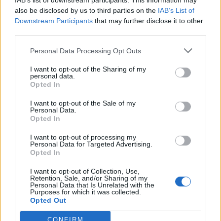
IAB’s list of downstream participants. This information may
also be disclosed by us to third parties on the
IAB’s List of
Downstream Participants
that may further disclose it to other
third parties.
Pedig szóltam… – Miért nem hiszünk a
Personal Data Processing Opt Outs
nőknek, amikor segítséget kérnek?
I want to opt-out of the Sharing of my
personal data.
Opted In
A legidegesítőbb kifejezések laza
gyűjteménye
I want to opt-out of the Sale of my
Personal Data.
Opted In
I want to opt-out of processing my
Elyna Robbs: Adéle és az örökölt árnyak
Personal Data for Targeted Advertising.
13. rész
Opted In
I want to opt-out of Collection, Use,
Retention, Sale, and/or Sharing of my
Personal Data that Is Unrelated with the
Woody Allen megosztó zsenialitása
Purposes for which it was collected.
Opted Out
CONFIRM