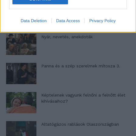
A világ legismertebb ruhái
Data Deletion
Data Access
Privacy Policy
Nyár, nevetés, anekdoták
Panna és a szép szerelmek mítosza 3.
Képtelenek vagyunk felnőni a felnőtt élet
kihívásaihoz?
Altatógázos rablások Olaszországban