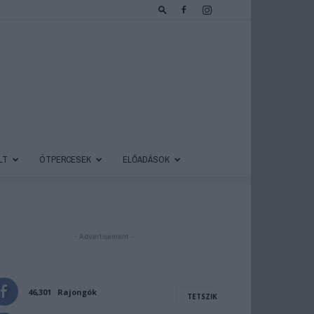
LT
ÖTPERCESEK
ELŐADÁSOK
- Advertisement -
46,301
Rajongók
TETSZIK