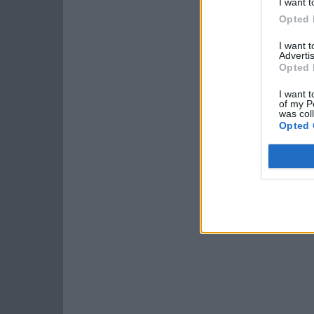
I want t
Opted 
I want 
Advertis
Opted 
I want t
of my P
was col
Opted 