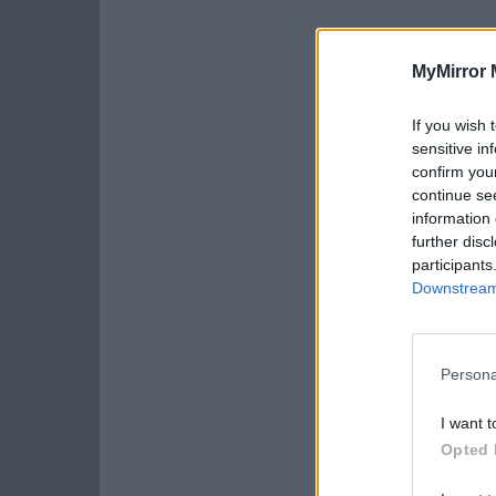
MyMirror 
If you wish 
sensitive in
confirm you
continue se
information 
further disc
participants
Downstream 
Persona
I want t
Opted 