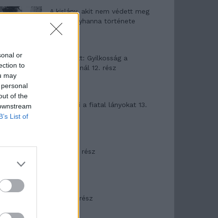
A kislány, akit nem védett meg
senki – Lyhanna története
sonal or
T. Barnett: Gyilkosság a
ection to
Garda-tónál 12. rész
ou may
 personal
out of the
T. szereti a fiatal lányokat 13.
 downstream
rész
B’s List of
Minka 10. rész
Minka 9. rész