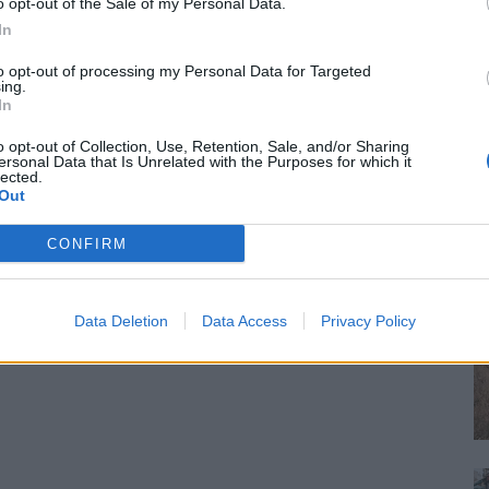
o opt-out of the Sale of my Personal Data.
In
to opt-out of processing my Personal Data for Targeted
ing.
In
o opt-out of Collection, Use, Retention, Sale, and/or Sharing
ersonal Data that Is Unrelated with the Purposes for which it
lected.
Out
CONFIRM
Data Deletion
Data Access
Privacy Policy