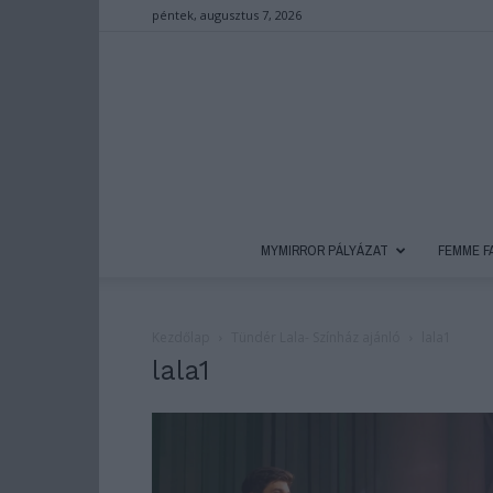
péntek, augusztus 7, 2026
MYMIRROR PÁLYÁZAT
FEMME F
Kezdőlap
Tündér Lala- Színház ajánló
lala1
lala1