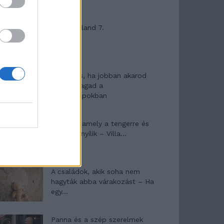
Máltai kaland 7.
10 tanács, ha jobban akarod
érezni magad a
hétköznapokban
Egy ház, amely a tengerre és
a fényre nyílik – Villa...
A családok, akik soha nem
hagyták abba várakozást – Ha
egy...
Panna és a szép szerelmek