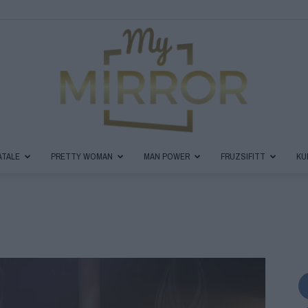
ATALE
PRETTY WOMAN
MAN POWER
FRUZSIFITT
KU
MyMirror
Magazin