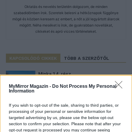
Oktatás és nevelés területén dolgozom, de minden
szabadidőmben írok. Szeretek belesni a hétköznapok függönye
mögé és közben keresem az embert, a nőt a jól legyártott álarcok
mögött. Néha meséket is írok, de gyakrabban novellákat,
cikkeket és apró vicces történeteket.
KAPCSOLÓDÓ CIKKEK
TÖBB A SZERZŐTŐL
Minka 14. rész
MyMirror Magazin -
Do Not Process My Personal
Information
Minka 13. rész
If you wish to opt-out of the sale, sharing to third parties, or
processing of your personal or sensitive information for
targeted advertising by us, please use the below opt-out
section to confirm your selection. Please note that after your
Halál a Tresco-szigeten – A Josh
opt-out request is processed you may continue seeing