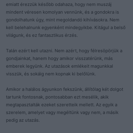
emiatt érezzük később odahaza, hogy nem muszáj
mindent véresen komolyan vennünk, és a gondokra is
gondolhatunk úgy, mint megoldandó kihívásokra. Nem
kell belehalnunk egyenként mindegyikbe. Kitágul a belső
világunk, és ez fantasztikus érzés.
Talán ezért kell utazni. Nem azért, hogy félresöpörjük a
gondjainkat, hanem hogy amikor visszatérünk, más
emberek legyünk. Az utazások emlékeit magunkkal
visszük, és sokáig nem kopnak ki belőlünk.
Amikor a halálos ágyunkon fekszünk, állítólag két dolgot
tartunk fontosnak, pontosabban ezt mesélik, akik
megtapasztalták ezeket szeretteik mellett. Az egyik a
szerelem, amelyet vagy megéltünk vagy nem, a másik
pedig az utazás.