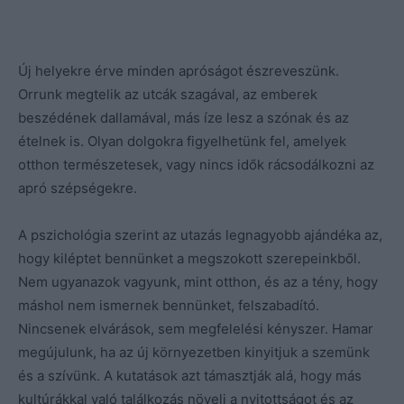
Új helyekre érve minden apróságot észreveszünk.
Orrunk megtelik az utcák szagával, az emberek
beszédének dallamával, más íze lesz a szónak és az
ételnek is. Olyan dolgokra figyelhetünk fel, amelyek
otthon természetesek, vagy nincs idők rácsodálkozni az
apró szépségekre.
A pszichológia szerint az utazás legnagyobb ajándéka az,
hogy kiléptet bennünket a megszokott szerepeinkből.
Nem ugyanazok vagyunk, mint otthon, és az a tény, hogy
máshol nem ismernek bennünket, felszabadító.
Nincsenek elvárások, sem megfelelési kényszer. Hamar
megújulunk, ha az új környezetben kinyitjuk a szemünk
és a szívünk. A kutatások azt támasztják alá, hogy más
kultúrákkal való találkozás növeli a nyitottságot és az