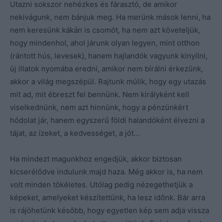
Utazni sokszor nehézkes és fárasztó, de amikor
nekivágunk, nem bánjuk meg. Ha merünk mások lenni, ha
nem keresünk kákán is csomót, ha nem azt követeljük,
hogy mindenhol, ahol járunk olyan legyen, mint otthon
(rántott hús, levesek), hanem hajlandók vagyunk kinyílni,
új illatok nyomába eredni, amikor nem bírálni érkezünk,
akkor a világ megszépül. Rajtunk múlik, hogy egy utazás
mit ad, mit ébreszt fel bennünk. Nem királyként kell
viselkednünk, nem azt hinnünk, hogy a pénzünkért
hódolat jár, hanem egyszerű földi halandóként élvezni a
tájat, az ízeket, a kedvességet, a jót…
Ha mindezt magunkhoz engedjük, akkor biztosan
kicserélődve indulunk majd haza. Még akkor is, ha nem
volt minden tökéletes. Utólag pedig nézegethetjük a
képeket, amelyeket készítettünk, ha lesz időnk. Bár arra
is rájöhetünk később, hogy egyetlen kép sem adja vissza