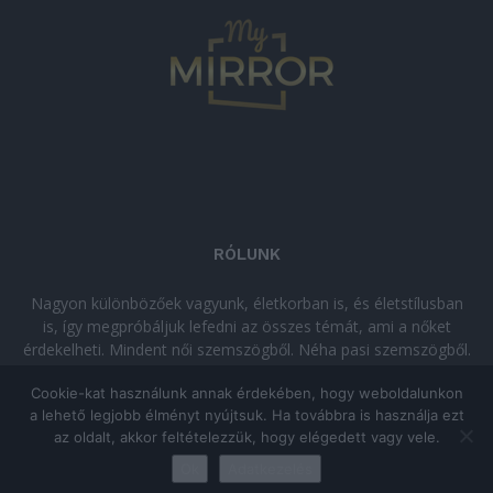
RÓLUNK
Nagyon különbözőek vagyunk, életkorban is, és életstílusban
is, így megpróbáljuk lefedni az összes témát, ami a nőket
érdekelheti. Mindent női szemszögből. Néha pasi szemszögből.
Néha komolyan, néha szórakozva. Olvass minket, ha egy kis
Cookie-kat használunk annak érdekében, hogy weboldalunkon
kikapcsolódásra vágysz!
a lehető legjobb élményt nyújtsuk. Ha továbbra is használja ezt
az oldalt, akkor feltételezzük, hogy elégedett vagy vele.
© Copyright 2026 - mymirror.hu
ADATKEZELÉSI TÁJÉKOZTATÓ
|
Ok
Adatkezelés
Impresszum