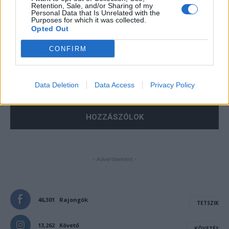
Retention, Sale, and/or Sharing of my
Personal Data that Is Unrelated with the
Purposes for which it was collected.
Opted Out
CONFIRM
Save my name, email, and website in this browser for the
next time I comment.
Data Deletion
Data Access
Privacy Policy
Notify me of follow-up comments by email.
Notify me of new posts by email.
- Advertisement -
46,301
Rajongók
TETSZIK
13,262
Követő
KÖVETÉS