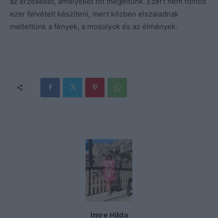
az érzéseket, amelyeket ott megéltünk. Ezért nem fontos
ezer felvételt készíteni, mert közben elszaladnak
mellettünk a fények, a mosolyok és az élmények.
Imre Hilda