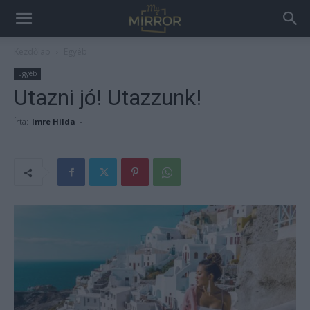
Kezdőlap
Egyéb
Egyéb
Utazni jó! Utazzunk!
Írta:
Imre Hilda
-