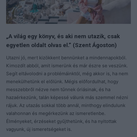
„A világ egy könyv, és aki nem utazik, csak
egyetlen oldalt olvas el.” (Szent Ágoston)
Utazni jó, mert kizökkent bennünket a mindennapokból.
Kimozdít abból, amit ismerünk és már észre se veszünk.
Segít eltávolodni a problémáinktól, még akkor is, ha nem
menekülhetünk el előlünk. Mégis előfordulhat, hogy
messzebbről nézve nem tűnnek óriásinak, és ha
hazaérkezünk, talán képessé válunk más szemmel nézni
rájuk. Az utazás sokkal több annál, minthogy elindulunk
valahonnan és megérkezünk az ismeretlenbe.
Élményeket, érzéseket gyűjthetünk, és ha nyitottak
vagyunk, új ismeretségeket is.