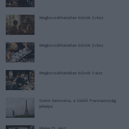
Megbocsáthatatlan bűnök 3.rész
Megbocsáthatatlan bűnök 2.rész
Megbocsáthatatlan bűnök 1.rész
Szent Genovéva, a túlélő Franciaország
jelképe
Minka 12. rész