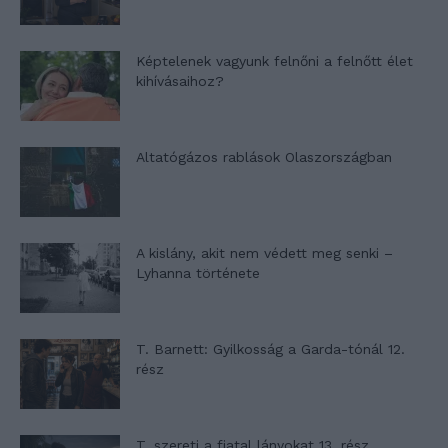
Képtelenek vagyunk felnőni a felnőtt élet
kihívásaihoz?
Altatógázos rablások Olaszországban
A kislány, akit nem védett meg senki –
Lyhanna története
T. Barnett: Gyilkosság a Garda-tónál 12.
rész
T. szereti a fiatal lányokat 13. rész