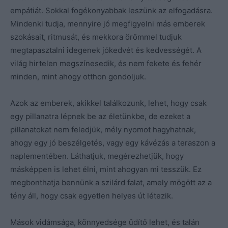
empátiát. Sokkal fogékonyabbak leszünk az elfogadásra.
Mindenki tudja, mennyire jó megfigyelni más emberek
szokásait, ritmusát, és mekkora örömmel tudjuk
megtapasztalni idegenek jókedvét és kedvességét. A
világ hirtelen megszínesedik, és nem fekete és fehér
minden, mint ahogy otthon gondoljuk.
Azok az emberek, akikkel találkozunk, lehet, hogy csak
egy pillanatra lépnek be az életünkbe, de ezeket a
pillanatokat nem feledjük, mély nyomot hagyhatnak,
ahogy egy jó beszélgetés, vagy egy kávézás a teraszon a
naplementében. Láthatjuk, megérezhetjük, hogy
másképpen is lehet élni, mint ahogyan mi tesszük. Ez
megbonthatja bennünk a szilárd falat, amely mögött az a
tény áll, hogy csak egyetlen helyes út létezik.
Mások vidámsága, könnyedsége üdítő lehet, és talán