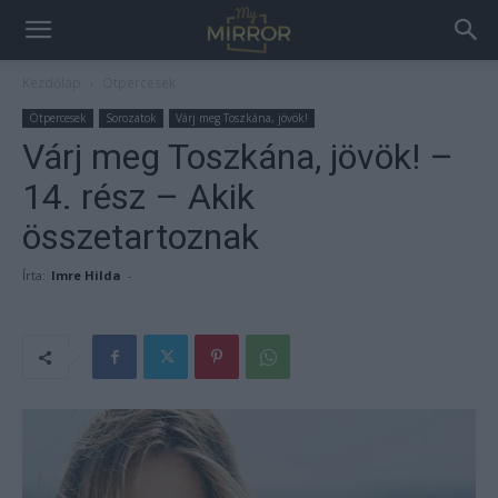
Kezdőlap
Ötpercesek
Ötpercesek
Sorozatok
Várj meg Toszkána, jövök!
Várj meg Toszkána, jövök! –
14. rész – Akik
összetartoznak
Írta:
Imre Hilda
-