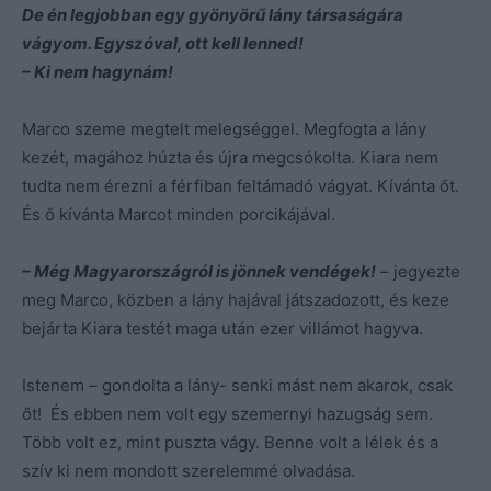
De én legjobban egy gyönyörű lány társaságára
vágyom. Egyszóval, ott kell lenned!
– Ki nem hagynám!
Marco szeme megtelt melegséggel. Megfogta a lány
kezét, magához húzta és újra megcsókolta. Kiara nem
tudta nem érezni a férfiban feltámadó vágyat. Kívánta őt.
És ő kívánta Marcot minden porcikájával.
– Még Magyarországról is jönnek vendégek!
– jegyezte
meg Marco, közben a lány hajával játszadozott, és keze
bejárta Kiara testét maga után ezer villámot hagyva.
Istenem – gondolta a lány- senki mást nem akarok, csak
őt! És ebben nem volt egy szemernyi hazugság sem.
Több volt ez, mint puszta vágy. Benne volt a lélek és a
szív ki nem mondott szerelemmé olvadása.