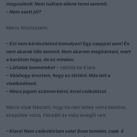
megcsókolt. Nem tudtam ellene tenni semmit.
– Nem esett jól?
Marco felszisszent.
– Ezt nem kérdezheted komolyan! Egy cseppet sem! Én
nem akarok tőle semmit. Nem akarom megbántani, mert
a barátom húga, de ez minden.
– Láttalak benneteket
– vallotta be Kiara.
– Valahogy éreztem, hogy ez történt. Más lett a
viselkedésed.
– Nincs jogom számon kérni, kivel csókolózol.
Marco olyat fékezett, hogy ha nem lettek volna bekötve,
kirepültek volna. Félreállt és mély levegőt vett.
– Kiara! Nem csókolóztam vele! Sose tenném, csak ő