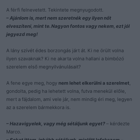
A férfi felnevetett. Tekintete megnyugodott.
– Ajánlom is, mert nem szeretnék egy ilyen nőt
elveszíteni, mint te. Nagyon fontos vagy nekem, ezt jól
jegyezd meg!
A lány szívét édes borzongás járt át. Ki ne örült volna
ilyen szavaknak? Ki ne akarta volna hallani a bimbózó
szerelem első megnyilvánulásait?
A fene egye meg, hogy
nem lehet elkerülni a szerelmet
,
gondolta, pedig ha lehetett volna, futva menekül előle,
mert a fájdalom, ami vele jár, nem mindig éri meg, legyen
az a szerelem bármekkora is.
– Hazavigyelek, vagy még sétáljunk egyet?
– kérdezte
Marco.
– Sokat ittam, inkább sétáljunk, mielőtt lefekszem
–