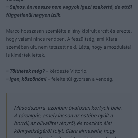
– Sajnos, én messze nem vagyok igazi szakértő, de ettől
függetlenül nagyon ízlik.
Marco hosszasan szemlélte a lány kipirult arcát és érezte,
hogy valami nincs rendben. A feszültség, ami Kiara
szemében ült, nem tetszett neki. Látta, hogy a mozdulatai
is kimértek lettek.
– Tölthetek még?
– kérdezte Vittorio.
– Igen, köszönöm!
– felelte túl gyorsan a vendég.
Másodszorra azonban óvatosan kortyolt bele.
A társalgás, amely lassan az estébe nyúlt a
borról, az olívaültetvényről, és toszkán élet
könnyedségéről folyt. Clara elmesélte, hogy