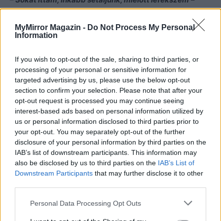
válaszolta a lány csillogó szemekkel.
– Jól áll neked a sok bor!
MyMirror Magazin -
Do Not Process My Personal
Information
– Dehogy áll jó, csak te nem veszed észre, hogy
szédülök!
If you wish to opt-out of the sale, sharing to third parties, or
processing of your personal or sensitive information for
A férfi kedvesen megsimította az arcát.
targeted advertising by us, please use the below opt-out
section to confirm your selection. Please note that after your
opt-out request is processed you may continue seeing
Ekkor megszólalt Marco telefonja. Veronica asszony volt
interest-based ads based on personal information utilized by
az
us or personal information disclosed to third parties prior to
your opt-out. You may separately opt-out of the further
– Édesem, nem akarlak zavarni
– kezdte, –
de ahogy
disclosure of your personal information by third parties on the
IAB’s list of downstream participants. This information may
ismerlek, biztos tudom, hogy elfelejtesz szólni Kiarának
also be disclosed by us to third parties on the
IAB’s List of
az estélyről.
Downstream Participants
that may further disclose it to other
– Mama, te mindig mindent tudsz!
– nevetett Marco. –
third parties.
Tényleg kiment a fejemből.
Personal Data Processing Opt Outs
– Akkor kérlek, mondd meg neki, mert a nők szeretnek
mindent előre tudni. És küldök neki egy ölelést!