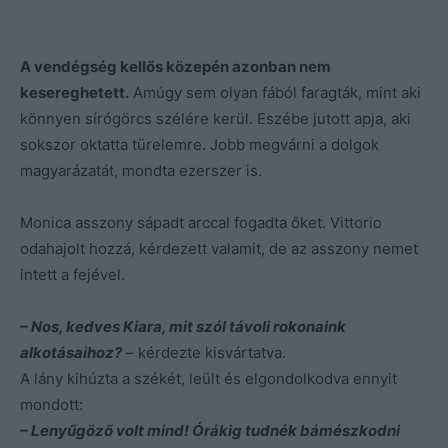
A vendégség kellős közepén azonban nem
kesereghetett.
Amúgy sem olyan fából faragták, mint aki
könnyen sírógörcs szélére kerül. Eszébe jutott apja, aki
sokszor oktatta türelemre. Jobb megvárni a dolgok
magyarázatát, mondta ezerszer is.
Monica asszony sápadt arccal fogadta őket. Vittorio
odahajolt hozzá, kérdezett valamit, de az asszony nemet
intett a fejével.
– Nos, kedves Kiara, mit szól távoli rokonaink
alkotásaihoz?
– kérdezte kisvártatva.
A lány kihúzta a székét, leült és elgondolkodva ennyit
mondott:
– Lenyűgöző volt mind! Órákig tudnék bámészkodni