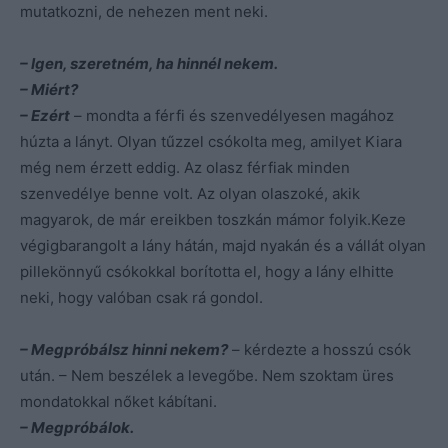
mutatkozni, de nehezen ment neki.
– Igen, szeretném, ha hinnél nekem.
– Miért?
– Ezért
– mondta a férfi és szenvedélyesen magához
húzta a lányt. Olyan tűzzel csókolta meg, amilyet Kiara
még nem érzett eddig. Az olasz férfiak minden
szenvedélye benne volt. Az olyan olaszoké, akik
magyarok, de már ereikben toszkán mámor folyik.Keze
végigbarangolt a lány hátán, majd nyakán és a vállát olyan
pillekönnyű csókokkal borította el, hogy a lány elhitte
neki, hogy valóban csak rá gondol.
– Megpróbálsz hinni nekem?
– kérdezte a hosszú csók
után. – Nem beszélek a levegőbe. Nem szoktam üres
mondatokkal nőket kábítani.
– Megpróbálok.