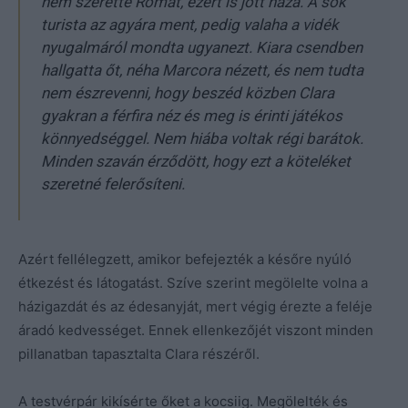
nem szerette Rómát, ezért is jött haza. A sok
turista az agyára ment, pedig valaha a vidék
nyugalmáról mondta ugyanezt. Kiara csendben
hallgatta őt, néha Marcora nézett, és nem tudta
nem észrevenni, hogy beszéd közben Clara
gyakran a férfira néz és meg is érinti játékos
könnyedséggel. Nem hiába voltak régi barátok.
Minden szaván érződött, hogy ezt a köteléket
szeretné felerősíteni.
Azért fellélegzett, amikor befejezték a későre nyúló
étkezést és látogatást. Szíve szerint megölelte volna a
házigazdát és az édesanyját, mert végig érezte a feléje
áradó kedvességet. Ennek ellenkezőjét viszont minden
pillanatban tapasztalta Clara részéről.
A testvérpár kikísérte őket a kocsiig. Megölelték és