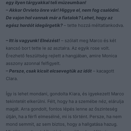
egy ilyen tárgyakkal teli múzeumban!
– Akkor Orvieto önre vár! Higgye el, nem fog csalódni.
De vajon hol vannak már a fiatalok? Lehet, hogy az
egész hordót idegörgetik?
– tette hozzá méltatlankodva.
– Itt is vagyunk! Elnézést!
– szólalt meg Marco és két
kancsó bort tette le az asztalra. Az egyik rose volt.
Érezhető feszültség rejlett a hangjában, amire Monica
asszony azonnal felfigyelt.
– Persze, csak kicsit elcsevegtük az időt
– kacagott
Clara.
Így is lehet mondani, gondolta Kiara, és igyekezett Marco
tekintetét elkerülni. Félt, hogy ha a szemébe néz, elárulja
magát. Arra gondolt, fontos lépés lenne az őszinteség
útján, ha a férfi elmesélné, mi is történt. Persze, ha nem
mond semmit, az sem biztos, hogy a hallgatása hazug.