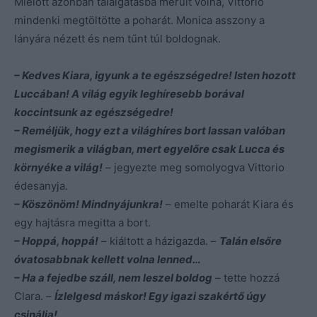
Mielőtt azonban találgatásba merült volna, Vittorio
mindenki megtöltötte a poharát. Monica asszony a
lányára nézett és nem tűnt túl boldognak.
– Kedves Kiara, igyunk a te egészségedre! Isten hozott
Luccában! A világ egyik leghíresebb borával
koccintsunk az egészségedre!
– Reméljük, hogy ezt a világhíres bort lassan valóban
megismerik a világban, mert egyelőre csak Lucca és
környéke a világ!
– jegyezte meg somolyogva Vittorio
édesanyja.
– Köszönöm! Mindnyájunkra!
– emelte poharát Kiara és
egy hajtásra megitta a bort.
– Hoppá, hoppá!
– kiáltott a házigazda. –
Talán elsőre
óvatosabbnak kellett volna lenned…
– Ha a fejedbe száll, nem leszel boldog
– tette hozzá
Clara. –
Ízlelgesd máskor! Egy igazi szakértő úgy
csinálja!