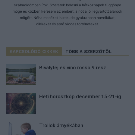
szabadidőmben írok. Szeretek belesni a hétköznapok függönye
mögé és közben keresem az embert, a nőt a jól legyártott álarcok
mögött. Néha meséket is írok, de gyakrabban novellákat,
cikkeket és apró vicces történeteket.
KAPCSOLÓDÓ CIKKEK
TÖBB A SZERZŐTŐL
Bivalytej és vino rosso 9.rész
Heti horoszkóp december 15-21-ig
Trollok árnyékában