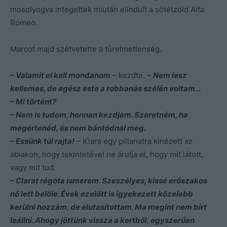
mosolyogva integettek miután elindult a sötétzöld Alfa
Romeo.
Marcot majd szétvetette a türelmetlenség.
– Valamit el kell mondanom
– kezdte. –
Nem lesz
kellemes, de egész este a robbanás szélén voltam…
– Mi történt?
– Nem is tudom, honnan kezdjem. Szeretném, ha
megértenéd, és nem bántódnál meg.
– Essünk túl rajta!
– Kiara egy pillanatra kinézett az
ablakon, hogy tekintetével ne árulja el, hogy mit látott,
vagy mit tud.
– Clarat régóta ismerem. Szeszélyes, kissé erőszakos
nő lett belőle. Évek ezelőtt is igyekezett közelebb
kerülni hozzám, de elutasítottam. Ma megint nem bírt
leállni. Ahogy jöttünk vissza a kertből, egyszerűen