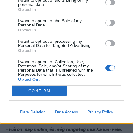
I want to opt-out of the Sharing of my
personal data.
– Rendben. Nem fogom elfelejteni.
Opted In
I want to opt-out of the Sale of my
Amint letette, elmosolyodott, mert Kiara olyan kíváncsi
Personal Data.
tekintettel nézett rá, mint egy kislány.
Opted In
I want to opt-out of processing my
– Nagy ünnepség lesz nálunk! Olyan estély féle. Apám
Personal Data for Targeted Advertising.
Opted In
hetven éves lesz. Anya téged is szeretne ott látni. Kérte,
hogy szóljak neked. Küld egy ölelést is!
I want to opt-out of Collection, Use,
Retention, Sale, and/or Sharing of my
– Egy családi összejövetelen?
– csodálkozott
Personal Data that Is Unrelated with the
Purposes for which it was collected.
meglepetten a lány. Idegesen babrálta a haját, és közben
Opted Out
arra gondolt, mennyire jó lenne Marco karjaiban lenni,
érezni az ölelését, megérinteni nyakszirtjén a bőrét.
CONFIRM
– Ez nem épp családi lesz. Ott lesz a fél város. Jó, ez
túlzás, de az biztos, hogy kétszáz ember ünnepelni
Data Deletion
Data Access
Privacy Policy
fogja.
– Ez fantasztikus. Mikor lesz?
– Három nap múlva, és még rengeteg munka van vele.