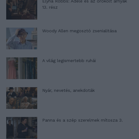
Elyna Robbs: Adéle és az örökölt árnyak
13. rész
Woody Allen megosztó zsenialitása
A világ legismertebb ruhái
Nyár, nevetés, anekdoták
Panna és a szép szerelmek mítosza 3.