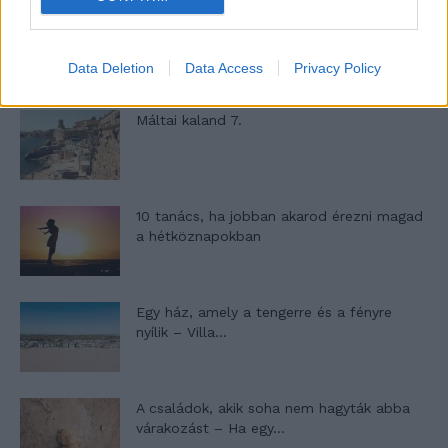
Minka 9. rész
Data Deletion
Data Access
Privacy Policy
Máltai kaland 7.
10 tanács, ha jobban akarod érezni magad
a hétköznapokban
Egy ház, amely a tengerre és a fényre
nyílik – Villa...
A családok, akik soha nem hagyták abba
várakozást – Ha egy...