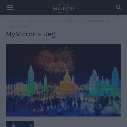
Kezdőlap
Végre vége a télnek, így nyugodtan olvashatunk a jégről
MyMirror - Jég
MyMirror – Jég