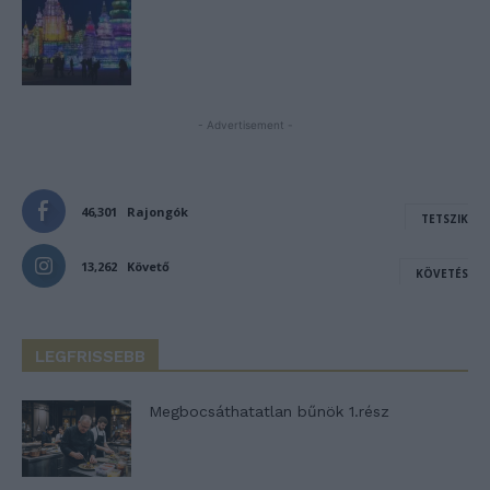
- Advertisement -
46,301
Rajongók
TETSZIK
13,262
Követő
KÖVETÉS
LEGFRISSEBB
Megbocsáthatatlan bűnök 1.rész