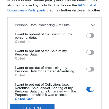
also be disclosed by us to third parties on the
IAB’s List of
Downstream Participants
that may further disclose it to other
third parties.
A kislány, akit nem védett meg senki –
Personal Data Processing Opt Outs
Lyhanna története
I want to opt-out of the Sharing of my
personal data.
Opted In
T. Barnett: Gyilkosság a Garda-tónál 12.
rész
I want to opt-out of the Sale of my
Personal Data.
Opted In
I want to opt-out of processing my
T. szereti a fiatal lányokat 13. rész
Personal Data for Targeted Advertising.
Opted In
I want to opt-out of Collection, Use,
Retention, Sale, and/or Sharing of my
Personal Data that Is Unrelated with the
Minka 10. rész
Purposes for which it was collected.
Opted Out
CONFIRM