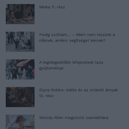
Minka 11. rész
Pedig szóltam… – Miért nem hiszünk a
nőknek, amikor segítséget kérnek?
A legidegesítőbb kifejezések laza
gyűjteménye
Elyna Robbs: Adéle és az örökölt árnyak
13. rész
Woody Allen megosztó zsenialitása