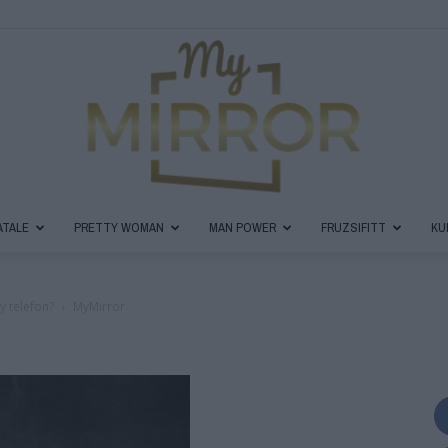
ATALE
PRETTY WOMAN
MAN POWER
FRUZSIFITT
KU
MyMirror
y telefon?
MyMirror
Magazin