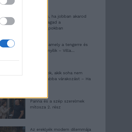
10 tanács, ha jobban akarod
érezni magad a
hétköznapokban
Egy ház, amely a tengerre és
a fényre nyílik – Villa...
A családok, akik soha nem
hagyták abba várakozást – Ha
egy...
Panna és a szép szerelmek
mítosza 2. rész
Az ereklyék modern dilemmája