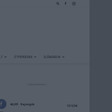
LT
ÖTPERCESEK
ELŐADÁSOK
- Advertisement -
46,301
Rajongók
TETSZIK