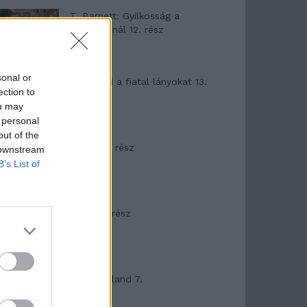
T. Barnett: Gyilkosság a
Garda-tónál 12. rész
sonal or
T. szereti a fiatal lányokat 13.
ection to
rész
ou may
 personal
out of the
Minka 10. rész
 downstream
B’s List of
Minka 9. rész
Máltai kaland 7.