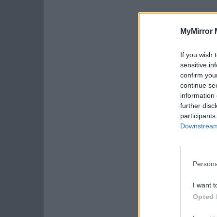
MyMirror 
If you wish 
sensitive in
confirm you
continue se
information 
further disc
participants
Downstream 
Persona
I want t
Opted 