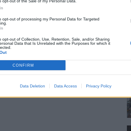
o opt-out of the Sale of my Personal Data.
In
to opt-out of processing my Personal Data for Targeted
ing.
In
o opt-out of Collection, Use, Retention, Sale, and/or Sharing
ersonal Data that Is Unrelated with the Purposes for which it
lected.
Out
CONFIRM
Data Deletion
Data Access
Privacy Policy