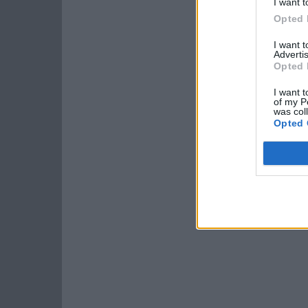
I want t
Opted 
I want 
Advertis
Opted 
I want t
of my P
was col
Opted 