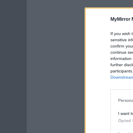
MyMirror 
If you wish 
sensitive in
confirm you
continue se
information 
further disc
participants
Downstream 
Persona
I want t
Opted 