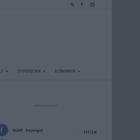
LT
ÖTPERCESEK
ELŐADÁSOK
- Advertisement -
46,301
Rajongók
TETSZIK