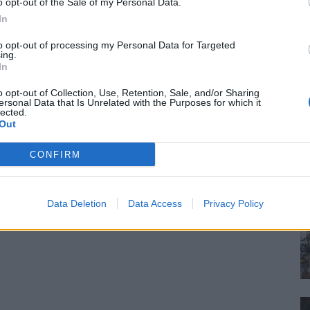
o opt-out of the Sale of my Personal Data.
In
to opt-out of processing my Personal Data for Targeted
ing.
In
o opt-out of Collection, Use, Retention, Sale, and/or Sharing
ersonal Data that Is Unrelated with the Purposes for which it
lected.
Out
CONFIRM
Data Deletion
Data Access
Privacy Policy