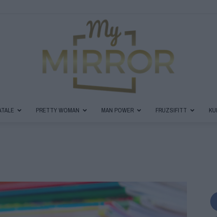
ATALE
PRETTY WOMAN
MAN POWER
FRUZSIFITT
KU
MyMirror
Magazin