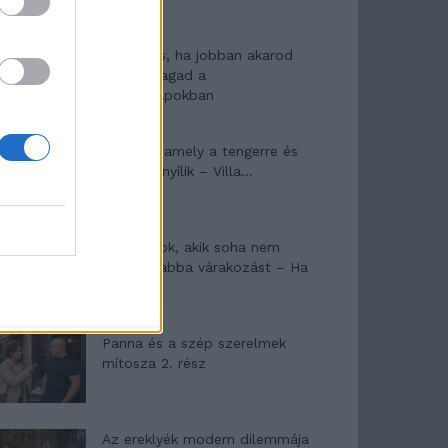
10 tanács, ha jobban akarod
érezni magad a
hétköznapokban
Egy ház, amely a tengerre és
a fényre nyílik – Villa...
A családok, akik soha nem
hagyták abba várakozást – Ha
egy...
Panna és a szép szerelmek
mítosza 2. rész
Az ereklyék modern dilemmája