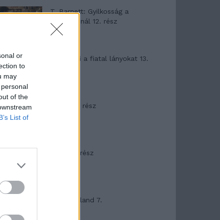
T. Barnett: Gyilkosság a
Garda-tónál 12. rész
sonal or
T. szereti a fiatal lányokat 13.
ection to
rész
ou may
 personal
out of the
Minka 10. rész
 downstream
B’s List of
Minka 9. rész
Máltai kaland 7.