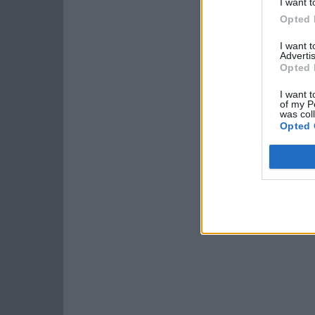
I want t
Opted 
I want 
Advertis
Opted 
I want t
of my P
was col
Opted 