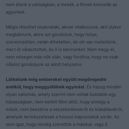
nem élünk a valóságban, a mesék, a filmek kimosták az
agyunkat.
Mégis létezhet olyasvalaki, akivel vitatkozunk, akit olykor
megbántunk, akire azt gondoljuk, hogy hülye,
szerencsétlen, netán élhetetlen, de ott van mellettünk,
mert őt választottuk, és ő is bennünket. Nem megy el,
nem nézeget más nők után, vagy fordítva, hogy ne csak
nőként gondoljunk az adott helyzetre.
Láthatunk még embereket együtt megöregedni
anélkül, hogy meggyűlölnék egymást.
És hazug minden
olyan vallomás, amely szerint nem voltak buktatók egy
házasságban, nem kellett félni attól, hogy elmegy a
másik, nem beszélve a veszekedésekről és kiabálásokról,
amelyek természetesek a hosszú kapcsolatok során. Az
sem igaz, hogy mindig szerettük a másikat, vagy ő