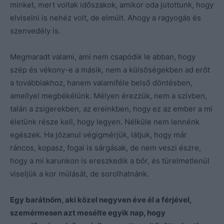
minket, mert voltak időszakok, amikor oda jutottunk, hogy
elviselni is nehéz volt, de elmúlt. Ahogy a ragyogás és
szenvedély is.
Megmaradt valami, ami nem csapódik le abban, hogy
szép és vékony-e a másik, nem a külsőségekben ad erőt
a továbbiakhoz, hanem valamiféle belső döntésben,
amellyel megbékélünk. Mélyen érezzük, nem a szívben,
talán a zsigerekben, az ereinkben, hogy ez az ember a mi
életünk része kell, hogy legyen. Nélküle nem lennénk
egészek. Ha józanul végigmérjük, látjuk, hogy már
ráncos, kopasz, fogai is sárgásak, de nem veszi észre,
hogy a mi karunkon is ereszkedik a bőr, és türelmetlenül
viseljük a kor múlását, de sorolhatnánk.
Egy barátnőm, aki közel negyven éve él a férjével,
szemérmesen azt mesélte egyik nap, hogy