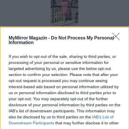
Imre Hilda
MyMirror Magazin -
Do Not Process My Personal
Information
Oktatás és nevelés területén dolgozom, de minden
szabadidőmben írok. Szeretek belesni a hétköznapok függönye
mögé és közben keresem az embert, a nőt a jól legyártott álarcok
If you wish to opt-out of the sale, sharing to third parties, or
mögött. Néha meséket is írok, de gyakrabban novellákat,
processing of your personal or sensitive information for
cikkeket és apró vicces történeteket.
targeted advertising by us, please use the below opt-out
section to confirm your selection. Please note that after your
opt-out request is processed you may continue seeing
interest-based ads based on personal information utilized by
us or personal information disclosed to third parties prior to
KAPCSOLÓDÓ CIKKEK
TÖBB A SZERZŐTŐL
your opt-out. You may separately opt-out of the further
disclosure of your personal information by third parties on the
Minka 14. rész
IAB’s list of downstream participants. This information may
also be disclosed by us to third parties on the
IAB’s List of
Downstream Participants
that may further disclose it to other
third parties.