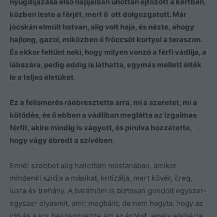
nyugdíjazása első napjaiban unottan ejtőzött a kertben,
közben leste a férjét, mert ő ott dolgozgatott. Már
jócskán elmúlt hatvan, alig volt haja, és nézte, ahogy
hajlong, gazol, miközben ő fröccsöt kortyol a teraszon.
És ekkor feltűnt neki, hogy milyen vonzó a férfi vádlija, a
lábszára, pedig eddig is láthatta, egymás mellett élték
le a teljes életüket.
Ez a felismerés ráébresztette arra, mi a szeretet, mi a
kötődés, és ő ebben a vádliban meglátta az izgalmas
férfit, akire mindig is vágyott, és pirulva hozzátette,
hogy vágy ébredt a szívében.
Ennél szebbet alig hallottam mostanában, amikor
mindenki szidja a másikat, kritizálja, mert kövér, öreg,
lusta és trehány. A barátnőm is biztosan gondolt egyszer-
egyszer olyasmit, amit megbánt, de nem hagyta, hogy az
idő és a kor beszennyezze azt az érzést, amely elkísérte