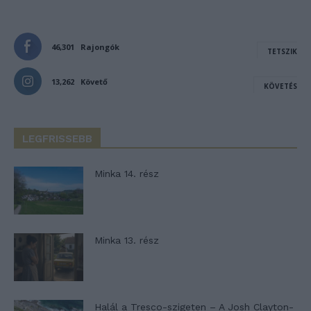
46,301
Rajongók
TETSZIK
13,262
Követő
KÖVETÉS
LEGFRISSEBB
Minka 14. rész
Minka 13. rész
Halál a Tresco-szigeten – A Josh Clayton-