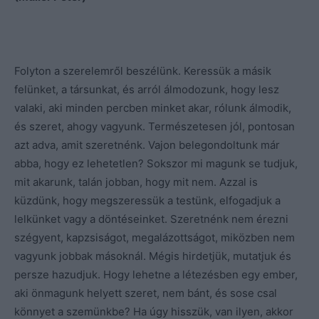
Folyton a szerelemről beszélünk. Keressük a másik
felünket, a társunkat, és arról álmodozunk, hogy lesz
valaki, aki minden percben minket akar, rólunk álmodik,
és szeret, ahogy vagyunk. Természetesen jól, pontosan
azt adva, amit szeretnénk. Vajon belegondoltunk már
abba, hogy ez lehetetlen? Sokszor mi magunk se tudjuk,
mit akarunk, talán jobban, hogy mit nem. Azzal is
küzdünk, hogy megszeressük a testünk, elfogadjuk a
lelkünket vagy a döntéseinket. Szeretnénk nem érezni
szégyent, kapzsiságot, megalázottságot, miközben nem
vagyunk jobbak másoknál. Mégis hirdetjük, mutatjuk és
persze hazudjuk. Hogy lehetne a létezésben egy ember,
aki önmagunk helyett szeret, nem bánt, és sose csal
könnyet a szemünkbe? Ha úgy hisszük, van ilyen, akkor