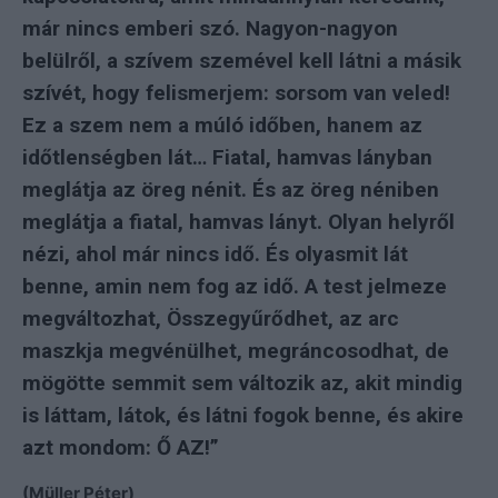
már nincs emberi szó. Nagyon-nagyon
belülről, a szívem szemével kell látni a másik
szívét, hogy felismerjem: sorsom van veled!
Ez a szem nem a múló időben, hanem az
időtlenségben lát… Fiatal, hamvas lányban
meglátja az öreg nénit. És az öreg néniben
meglátja a fiatal, hamvas lányt. Olyan helyről
nézi, ahol már nincs idő. És olyasmit lát
benne, amin nem fog az idő. A test jelmeze
megváltozhat, Összegyűrődhet, az arc
maszkja megvénülhet, megráncosodhat, de
mögötte semmit sem változik az, akit mindig
is láttam, látok, és látni fogok benne, és akire
azt mondom: Ő AZ!”
(Müller Péter)