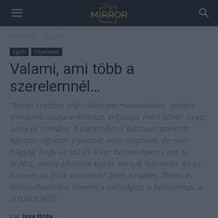
Kezdőlap
Egyéb
Egyéb
Ötpercesek
Valami, ami több a
szerelemnél…
“Ennél szebbet alig hallottam mostanában, amikor
mindenki szidja a másikat, kritizálja, mert kövér, öreg,
lusta és trehány. A barátnőm is biztosan gondolt
egyszer-egyszer olyasmit, amit megbánt, de nem
hagyta, hogy az idő és a kor beszennyezze azt az
érzést, amely elkísérte közös sorsuk folyamán. Mi ez,
ha nem az örök szerelem? Nem a nyálas, filmes és
kimondhatatlan, hanem a valóságos, a hétköznapi, a
GYÖNYÖRŰ!”
Írta:
Imre Hilda
-