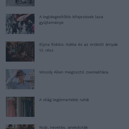
A legidegesítőbb kifejezések laza
gyűjteménye
Elyna Robbs: Adéle és az örökölt árnyak
13. rész
Woody Allen megosztó zsenialitása
A világ legismertebb ruhái
Nyár, nevetés, anekdoták