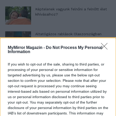
Képtelenek vagyunk felnőni a felnőtt élet
kihívásaihoz?
Altatógázos rablások Olaszországban
MyMirror Magazin -
Do Not Process My Personal
Information
A kislány, akit nem védett meg senki –
Lyhanna története
If you wish to opt-out of the sale, sharing to third parties, or
processing of your personal or sensitive information for
targeted advertising by us, please use the below opt-out
section to confirm your selection. Please note that after your
T. Barnett: Gyilkosság a Garda-tónál 12.
opt-out request is processed you may continue seeing
rész
interest-based ads based on personal information utilized by
us or personal information disclosed to third parties prior to
your opt-out. You may separately opt-out of the further
disclosure of your personal information by third parties on the
T. szereti a fiatal lányokat 13. rész
IAB’s list of downstream participants. This information may