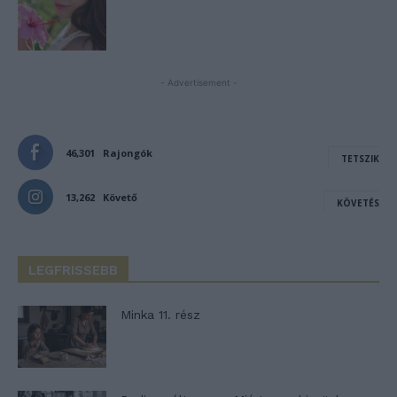
- Advertisement -
46,301
Rajongók
TETSZIK
13,262
Követő
KÖVETÉS
LEGFRISSEBB
Minka 11. rész