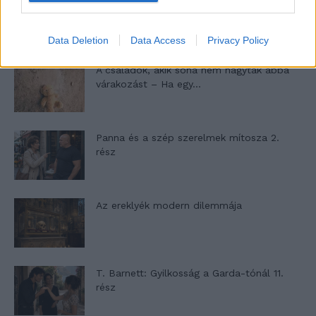
Egy ház, amely a tengerre és a fényre
nyílik – Villa...
Data Deletion
Data Access
Privacy Policy
A családok, akik soha nem hagyták abba
várakozást – Ha egy...
Panna és a szép szerelmek mítosza 2.
rész
Az ereklyék modern dilemmája
T. Barnett: Gyilkosság a Garda-tónál 11.
rész