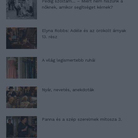
Pedig szóltam… – Miért nem hiszünk a
nőknek, amikor segítséget kérnek?
Elyna Robbs: Adéle és az örökölt árnyak
13. rész
A világ legismertebb ruhái
Nyár, nevetés, anekdoták
Panna és a szép szerelmek mítosza 3.