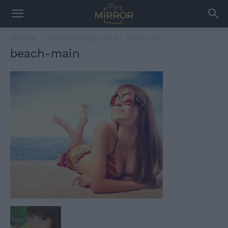
Kezdőlap
4 bőrápolási tipp nyárra
beach-main
beach-main