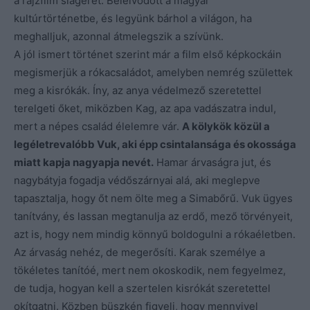
a rajzfilm slágerét. Beleívódott a magyar
kultúrtörténetbe, és legyünk bárhol a világon, ha
meghalljuk, azonnal átmelegszik a szívünk.
A jól ismert történet szerint már a film első képkockáin
megismerjük a rókacsaládot, amelyben nemrég születtek
meg a kisrókák. Íny, az anya védelmező szeretettel
terelgeti őket, miközben Kag, az apa vadászatra indul,
mert a népes család élelemre vár.
A kölykök közül a
legéletrevalóbb Vuk, aki épp csintalansága és okossága
miatt kapja nagyapja nevét.
Hamar árvaságra jut, és
nagybátyja fogadja védőszárnyai alá, aki meglepve
tapasztalja, hogy őt nem ölte meg a Simabőrű. Vuk ügyes
tanítvány, és lassan megtanulja az erdő, mező törvényeit,
azt is, hogy nem mindig könnyű boldogulni a rókaéletben.
Az árvaság nehéz, de megerősíti. Karak személye a
tökéletes tanítóé, mert nem okoskodik, nem fegyelmez,
de tudja, hogyan kell a szertelen kisrókát szeretettel
okítgatni. Közben büszkén figyeli, hogy mennyivel