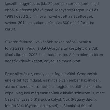
készült, négyrészes (kb. 20 perces) sorozatként, majd
ebből állt össze játékfilmmé. Magyarországon 1981 és
1989 között 2,5 millióval növekedett a nézettségek
száma. 2011-es árakon számolva 600 millió forintba
került.
Sikerén felbuzdulva később sokan próbálkoztak a
folytatással. Végül a Gát György által készített Kis Vuk
című alkotást 2008-ban mutatták be. A film minden téren
negatív kritikát kapott, anyagilag megbukott.
Ez az alkotás az, amely sose fog elévülni. Generációk
énekelték főcímdalát, és nincs olyan ember hazánkban,
aki ne érezne szeretetet, ha megjelenik előtte a kis róka
képe. Meg kell még említenünk a kiváló szinkront is, mert
Csákányi László (Karak), a kölyök Vuk (Pogány Judit),
felnőtt Vuk (Gyabronka József), a Simabőrű (Koltai