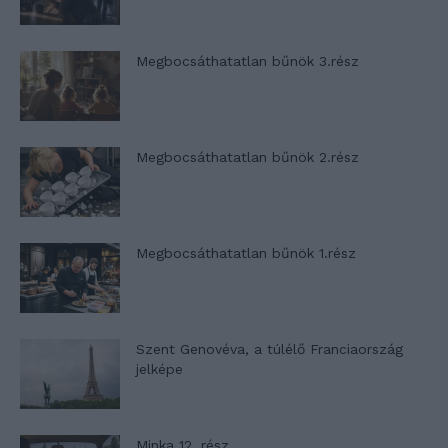
Megbocsáthatatlan bűnök 3.rész
Megbocsáthatatlan bűnök 2.rész
Megbocsáthatatlan bűnök 1.rész
Szent Genovéva, a túlélő Franciaország
jelképe
Minka 12. rész