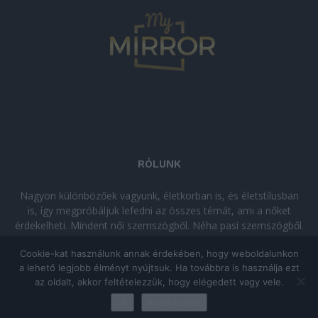
RÓLUNK
Nagyon különbözőek vagyunk, életkorban is, és életstílusban
is, így megpróbáljuk lefedni az összes témát, ami a nőket
érdekelheti. Mindent női szemszögből. Néha pasi szemszögből.
Néha komolyan, néha szórakozva. Olvass minket, ha egy kis
Cookie-kat használunk annak érdekében, hogy weboldalunkon
kikapcsolódásra vágysz!
a lehető legjobb élményt nyújtsuk. Ha továbbra is használja ezt
az oldalt, akkor feltételezzük, hogy elégedett vagy vele.
© Copyright 2026 - mymirror.hu
ADATKEZELÉSI TÁJÉKOZTATÓ
|
Ok
Adatkezelés
Impresszum