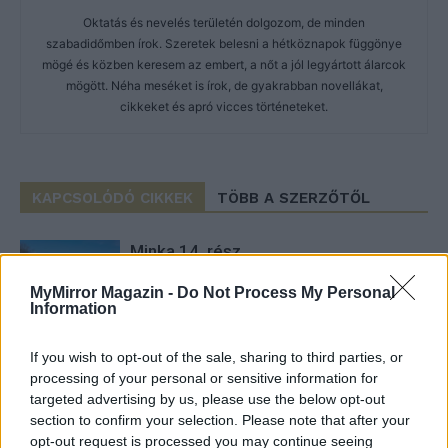
Oktatás és nevelés területén dolgozom, de minden
szabadidőmben írok. Szeretek belesni a hétköznapok függönye
mögé és közben keresem az embert, a nőt a jól legyártott álarcok
mögött. Néha meséket is írok, de gyakrabban novellákat,
cikkeket és apró vicces történeteket.
KAPCSOLÓDÓ CIKKEK
TÖBB A SZERZŐTŐL
Minka 14. rész
MyMirror Magazin -
Do Not Process My Personal
Information
Minka 13. rész
If you wish to opt-out of the sale, sharing to third parties, or
processing of your personal or sensitive information for
targeted advertising by us, please use the below opt-out
section to confirm your selection. Please note that after your
Halál a Tresco-szigeten – A Josh
opt-out request is processed you may continue seeing