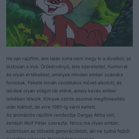
Ha van rajzfilm, ami talán soha nem megy ki a divatból, az
biztosan a Vuk. Örökérvényű, tele szeretettel, humorral
és olyan értékekkel, amelyek minden ember számára
fontosak. Fekete István csodálatos művet alkotott, és
leírásai olyan világot tár elénk, amely kevés ember
lelkében létezik. Könyve szinte azonnal megfilmesítés
után kiáltott, de erre 1981-ig várni kellett.
Az animációs rajzfilm rendezője Dargay Attila volt,
zenéjét Wolf Péter szerezte. Nincs ma olyan ember,
különösen az idősebb generációkból, aki ne tudná fejből