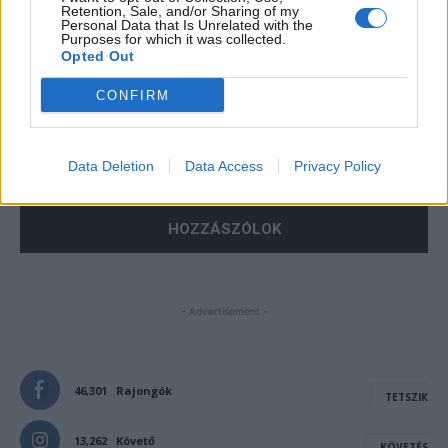
Retention, Sale, and/or Sharing of my
Personal Data that Is Unrelated with the
Purposes for which it was collected.
Opted Out
CONFIRM
Save my name, email, and website in this browser for the
next time I comment.
Data Deletion
Data Access
Privacy Policy
Notify me of follow-up comments by email.
Notify me of new posts by email.
- Advertisement -
46,301
Rajongók
TETSZIK
13,262
Követő
KÖVETÉS