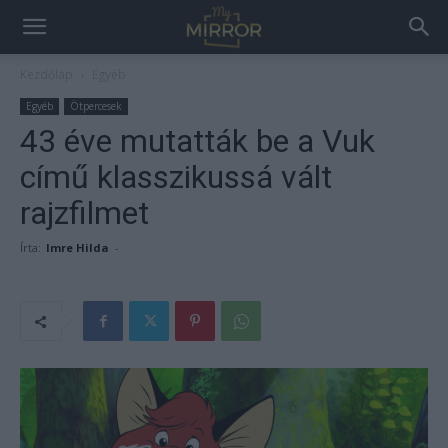
Kezdőlap
Egyéb
Egyéb
Ötpercesek
43 éve mutatták be a Vuk
című klasszikussá vált
rajzfilmet
Írta:
Imre Hilda
-