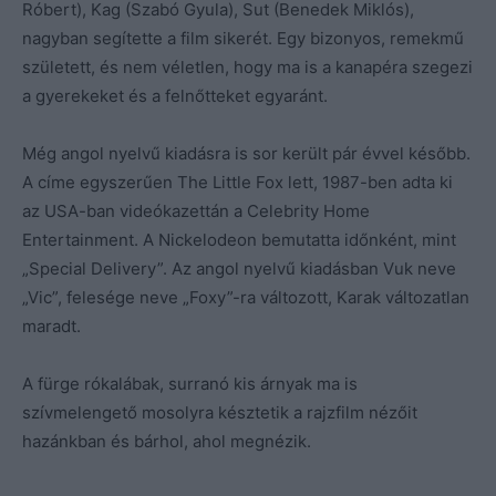
Róbert), Kag (Szabó Gyula), Sut (Benedek Miklós),
nagyban segítette a film sikerét. Egy bizonyos, remekmű
született, és nem véletlen, hogy ma is a kanapéra szegezi
a gyerekeket és a felnőtteket egyaránt.
Még angol nyelvű kiadásra is sor került pár évvel később.
A címe egyszerűen The Little Fox lett, 1987-ben adta ki
az USA-ban videókazettán a Celebrity Home
Entertainment. A Nickelodeon bemutatta időnként, mint
„Special Delivery”. Az angol nyelvű kiadásban Vuk neve
„Vic”, felesége neve „Foxy”-ra változott, Karak változatlan
maradt.
A fürge rókalábak, surranó kis árnyak ma is
szívmelengető mosolyra késztetik a rajzfilm nézőit
hazánkban és bárhol, ahol megnézik.