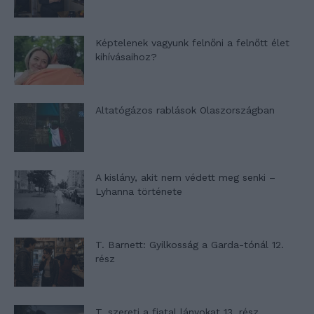
Képtelenek vagyunk felnőni a felnőtt élet
kihívásaihoz?
Altatógázos rablások Olaszországban
A kislány, akit nem védett meg senki –
Lyhanna története
T. Barnett: Gyilkosság a Garda-tónál 12.
rész
T. szereti a fiatal lányokat 13. rész