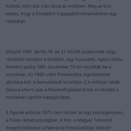
különb, mint sok más társa az erdőben. Még arra is
képes, hogy a Simabőrű fogságából kimenekítsen egy
rókalányt.
Először 1981. április 18. és 21. között sugározták négy
rövidebb részben a tévében, egy hosszabb, egész estés
filmként pedig 1981. december 10-én mutatták be a
mozikban. Az 1980 utáni filmkészítés legnézettebb
alkotása lett: a bemutatását követően 2,4 millióan látták.
Ekkora sikert csak a Macskafogókkal értek el később a
mozikban rajzfilm kategóriában.
A figurák először 1972-ben tűntek fel egy képregényben,
a Füles rejtvényújságban. A film a Magyar Televízió
megrendelésére a Pannónia Filmstúdióban először