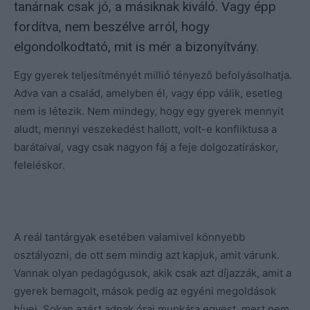
tanárnak csak jó, a másiknak kiváló. Vagy épp
fordítva, nem beszélve arról, hogy
elgondolkodtató, mit is mér a bizonyítvány.
Egy gyerek teljesítményét millió tényező befolyásolhatja.
Adva van a család, amelyben él, vagy épp válik, esetleg
nem is létezik. Nem mindegy, hogy egy gyerek mennyit
aludt, mennyi veszekedést hallott, volt-e konfliktusa a
barátaival, vagy csak nagyon fáj a feje dolgozatíráskor,
feleléskor.
A reál tantárgyak esetében valamivel könnyebb
osztályozni, de ott sem mindig azt kapjuk, amit várunk.
Vannak olyan pedagógusok, akik csak azt díjazzák, amit a
gyerek bemagolt, mások pedig az egyéni megoldások
hívei. Sokan azért adnak órai munkára egyest, mert nem