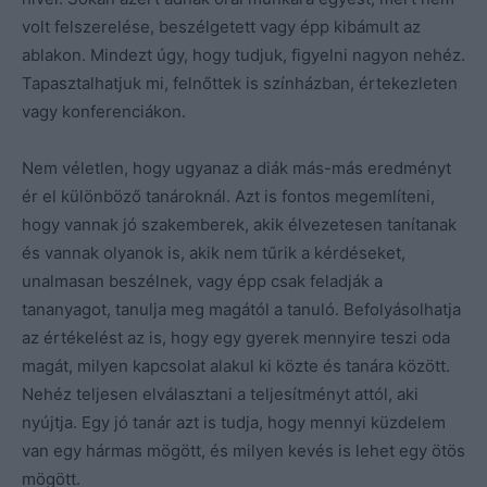
volt felszerelése, beszélgetett vagy épp kibámult az
ablakon. Mindezt úgy, hogy tudjuk, figyelni nagyon nehéz.
Tapasztalhatjuk mi, felnőttek is színházban, értekezleten
vagy konferenciákon.
Nem véletlen, hogy ugyanaz a diák más-más eredményt
ér el különböző tanároknál. Azt is fontos megemlíteni,
hogy vannak jó szakemberek, akik élvezetesen tanítanak
és vannak olyanok is, akik nem tűrik a kérdéseket,
unalmasan beszélnek, vagy épp csak feladják a
tananyagot, tanulja meg magától a tanuló. Befolyásolhatja
az értékelést az is, hogy egy gyerek mennyire teszi oda
magát, milyen kapcsolat alakul ki közte és tanára között.
Nehéz teljesen elválasztani a teljesítményt attól, aki
nyújtja. Egy jó tanár azt is tudja, hogy mennyi küzdelem
van egy hármas mögött, és milyen kevés is lehet egy ötös
mögött.