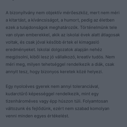
A bizonyítvány nem objektív mérőeszköz, mert nem méri
a kitartást, a kíváncsiságot, a humort, pedig az életben
ezek a tulajdonságok meghatározók. Történelmünk tele
van olyan emberekkel, akik az iskolai évek alatt átlagosak
voltak, és csak jóval később értek el kimagasló
eredményeket. Iskolai dolgozatok alapján nehéz
megjósolni, kiből lesz jó vállalkozó, kreatív tudós. Nem
méri meg, milyen tehetséggel rendelkezik a diák, csak
annyit tesz, hogy bizonyos keretek közé helyezi.
Egy nyolcéves gyerek nem annyi toleranciával,
kudarctűrő képességgel rendelkezik, mint egy
tizenhároméves vagy épp húszon túli. Folyamtosan
változunk és fejlődünk, ezért nem szabad komolyan
venni minden egyes értékelést.