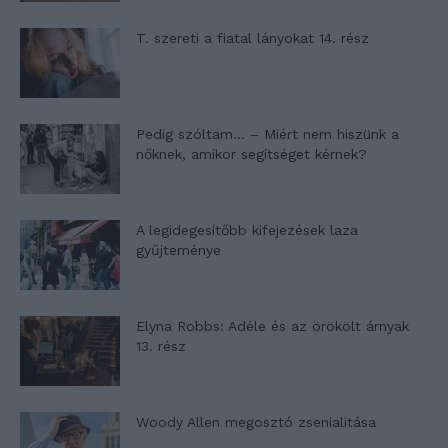
T. szereti a fiatal lányokat 14. rész
Pedig szóltam… – Miért nem hiszünk a
nőknek, amikor segítséget kérnek?
A legidegesítőbb kifejezések laza
gyűjteménye
Elyna Robbs: Adéle és az örökölt árnyak
13. rész
Woody Allen megosztó zsenialitása