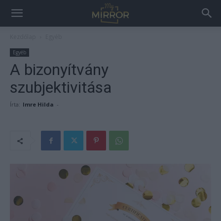
Kezdőlap
Egyéb
Egyéb
A bizonyítvány
szubjektivitása
Írta:
Imre Hilda
-