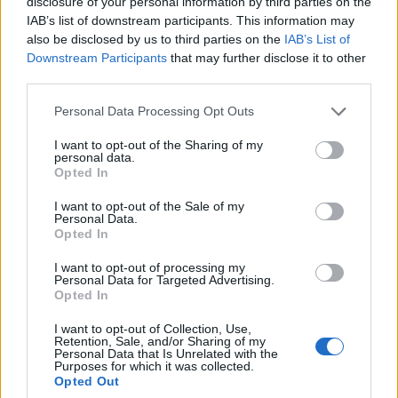
disclosure of your personal information by third parties on the
HOZZÁSZÓLOK A CIKKHEZ
IAB’s list of downstream participants. This information may
also be disclosed by us to third parties on the
IAB’s List of
Downstream Participants
that may further disclose it to other
third parties.
Personal Data Processing Opt Outs
I want to opt-out of the Sharing of my
personal data.
Opted In
I want to opt-out of the Sale of my
Personal Data.
Opted In
I want to opt-out of processing my
Personal Data for Targeted Advertising.
Opted In
I want to opt-out of Collection, Use,
Retention, Sale, and/or Sharing of my
Personal Data that Is Unrelated with the
Save my name, email, and website in this browser for the
Purposes for which it was collected.
next time I comment.
Opted Out