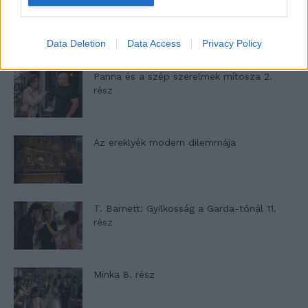
A családok, akik soha nem hagyták abba
várakozást – Ha egy...
Data Deletion
Data Access
Privacy Policy
Panna és a szép szerelmek mítosza 2.
rész
Az ereklyék modern dilemmája
T. Barnett: Gyilkosság a Garda-tónál 11.
rész
Minka 8. rész