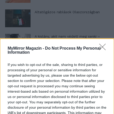
Altatógázos rablások Olaszországban
A kislány, akit nem védett meg senki –
Lyhanna története
MyMirror Magazin -
Do Not Process My Personal
Information
T. Barnett: Gyilkosság a Garda-tónál 12.
If you wish to opt-out of the sale, sharing to third parties, or
rész
processing of your personal or sensitive information for
targeted advertising by us, please use the below opt-out
section to confirm your selection. Please note that after your
T. szereti a fiatal lányokat 13. rész
opt-out request is processed you may continue seeing
interest-based ads based on personal information utilized by
us or personal information disclosed to third parties prior to
your opt-out. You may separately opt-out of the further
disclosure of your personal information by third parties on the
Minka 10. rész
IAB’s list of downstream participants. This information may