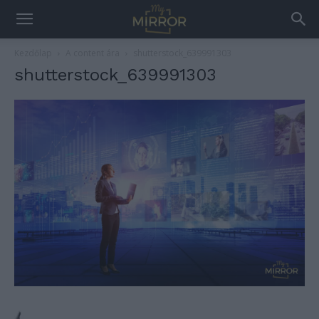
Kezdőlap
A content ára
shutterstock_639991303
shutterstock_639991303