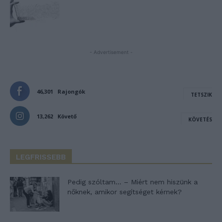
- Advertisement -
46,301
Rajongók
TETSZIK
13,262
Követő
KÖVETÉS
LEGFRISSEBB
Pedig szóltam… – Miért nem hiszünk a
nőknek, amikor segítséget kérnek?