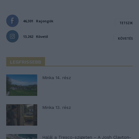
46,301
Rajongók
TETSZIK
13,262
Követő
KÖVETÉS
LEGFRISSEBB
Minka 14. rész
Minka 13. rész
Halál a Tresco-szigeten – A Josh Clayton-