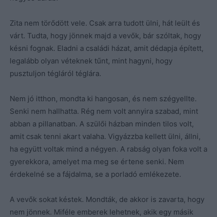
Zita nem törődött vele. Csak arra tudott ülni, hát leült és
várt. Tudta, hogy jönnek majd a vevők, bár szóltak, hogy
késni fognak. Eladni a családi házat, amit dédapja épített,
legalább olyan véteknek tűnt, mint hagyni, hogy
pusztuljon tégláról téglára.
Nem jó itthon, mondta ki hangosan, és nem szégyellte.
Senki nem hallhatta. Rég nem volt annyira szabad, mint
abban a pillanatban. A szülői házban minden tilos volt,
amit csak tenni akart valaha. Vigyázzba kellett ülni, állni,
ha együtt voltak mind a négyen. A rabság olyan foka volt a
gyerekkora, amelyet ma meg se értene senki. Nem
érdekelné se a fájdalma, se a porladó emlékezete.
A vevők sokat késtek. Mondták, de akkor is zavarta, hogy
nem jönnek. Miféle emberek lehetnek, akik egy másik