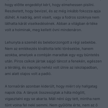
hogy előtte engedélyt kért, hogy elmehessen pisilni.
Reszketett, hogy bevizel, és az még inkább fokozza apja
dühét. A nadrág, amit viselt, vagy a fodros szoknya nem
láthatta kárát viselkedésének. Abban a világban értéke
volt a holminak, meg kellett óvni mindenáron.
Lehunyta a szemét és beleborzongott a régi sebekbe.
Nem az emlékezés kiváltotta lelki törésekbe, hanem
azokba, amelyek a combján maradtak egy-egy büntetés
után. Piros csíkok jártak sajgó táncot a fenekén, egészen
a térdéig, és napokig nehéz volt ülnie az iskolapadban,
ami alatt olajos volt a padló.
A tornaórán azonban kiderült, hogy miért oly hallgatag
napok óta. A lányok összesúgtak a háta mögött,
vigasztalni egy se akarta. Máli néni úgy tett, mintha nem
tűnt volna fel neki semmi. Nem gyűlölte érte, nem az ő