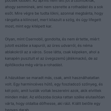
pocsék időben. Az április nem tett jót a csontoknak,
ahogy semminek, ami nem szerette a rothadást és a sok
esőt. Mire végre be tudta lökni, azonnal megbánta, hogy
rángatta a kilincset, mert kilazult a szög, és úgy lifegett
most, mint egy kitépett kar.
Olyan, mint Csernobil, gondolta, és nem értette, miért
jutott eszébe a kapuról, az üres udvarról, és néma
ablakokról az a város. Sose látta, csak képeken, ahol a
kanapén pusztult el az üvegszemű játékmackó, de az
építőkocka még várta a rohadást.
A házukban se maradt más, csak, amit használhatatlan
volt. Egy harmincéves hűtő, egy foszladozó szőnyeg, és
két polc, amit lusták voltak leszerelni azok, akik elvittek
minden mást. Az előszoba ócska rattan széke elutasítóan
várta, hogy oldalba döfhesse, aki ráül. Kiállt belőle egy
hegyes darab.