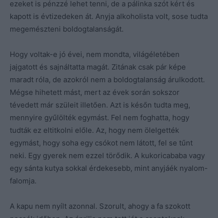
ezeket is pénzzé lehet tenni, de a pálinka szót kért és
kapott is évtizedeken át. Anyja alkoholista volt, sose tudta
megemészteni boldogtalanságát.
Hogy voltak-e jó évei, nem mondta, világéletében
jajgatott és sajnáltatta magát. Zitának csak pár képe
maradt róla, de azokról nem a boldogtalanság árulkodott.
Mégse hihetett mást, mert az évek során sokszor
tévedett már szüleit illetően. Azt is későn tudta meg,
mennyire gyűlölték egymást. Fel nem foghatta, hogy
tudták ez eltitkolni előle. Az, hogy nem ölelgették
egymást, hogy soha egy csókot nem látott, fel se tűnt
neki. Egy gyerek nem ezzel törődik. A kukoricababa vagy
egy sánta kutya sokkal érdekesebb, mint anyjáék nyalom-
falomja.
A kapu nem nyílt azonnal. Szorult, ahogy a fa szokott