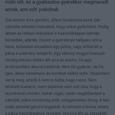
múló idő, és a gyalázatos gyerekkor megmaradt
annak, ami volt: pokolnak.
Zita amikor erre gondolt, újfent túlzásokba esett, bár
szerette elhitetni másokkal, hogy sokat gyötrődött. Pedig
abban az időben másokkal is hasonlóképpen bántak:
büntették, alázták, hiszen a gyereknek hallgass volt a
neve, különben elcsattant egy pofon, vagy előkerült a
pálca a szekrény tetejéről. Egy vékony mogyoróvessző
mindig készen létben állt arra az esetre, ha apja
érvényesíteni akarná hatalmát. Nem túl gyakran, de ha
igen, akkor keményen és korlátok nélkül tette. Olyasmiért
verte meg, amiről ő nem is tudta, hogy rossz. Nem
lehetett kivédeni, mert sejtelme sem volt róla, hogy a
testvérével civódni, bokán rúgni, netán megbillenteni a
hátsóját, pláne közönség előtt, szégyenletes dolog. A falu
szája azonnal gúnyra biggyedt, és elindult a lavina, amely
a pálca használatához vezetett. Annyira félt az ütésektől,