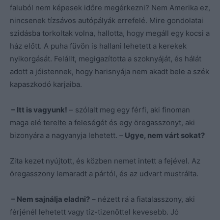
faluból nem képesek időre megérkezni? Nem Amerika ez,
nincsenek tízsávos autópályák errefelé. Mire gondolatai
szidásba torkoltak volna, hallotta, hogy megáll egy kocsi a
ház előtt. A puha füvön is hallani lehetett a kerekek
nyikorgását. Felállt, megigazította a szoknyáját, és hálát
adott a jóistennek, hogy harisnyája nem akadt bele a szék
kapaszkodó karjaiba.
– Itt is vagyunk!
– szólalt meg egy férfi, aki finoman
maga elé terelte a feleségét és egy öregasszonyt, aki
bizonyára a nagyanyja lehetett. –
Ugye, nem várt sokat?
Zita kezet nyújtott, és közben nemet intett a fejével. Az
öregasszony lemaradt a pártól, és az udvart mustrálta.
– Nem sajnálja eladni?
– nézett rá a fiatalasszony, aki
férjénél lehetett vagy tíz-tizenöttel kevesebb. Jó