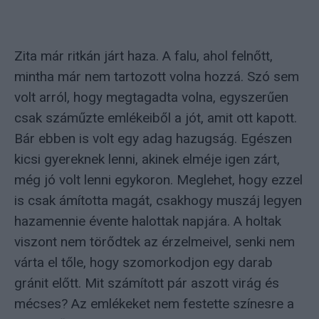
Zita már ritkán járt haza. A falu, ahol felnőtt,
mintha már nem tartozott volna hozzá. Szó sem
volt arról, hogy megtagadta volna, egyszerűen
csak száműzte emlékeiből a jót, amit ott kapott.
Bár ebben is volt egy adag hazugság. Egészen
kicsi gyereknek lenni, akinek elméje igen zárt,
még jó volt lenni egykoron. Meglehet, hogy ezzel
is csak ámította magát, csakhogy muszáj legyen
hazamennie évente halottak napjára. A holtak
viszont nem törődtek az érzelmeivel, senki nem
várta el tőle, hogy szomorkodjon egy darab
gránit előtt. Mit számított pár aszott virág és
mécses? Az emlékeket nem festette színesre a