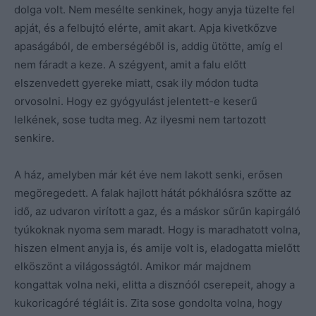
dolga volt. Nem mesélte senkinek, hogy anyja tüzelte fel
apját, és a felbujtó elérte, amit akart. Apja kivetkőzve
apaságából, de emberségéből is, addig ütötte, amíg el
nem fáradt a keze. A szégyent, amit a falu előtt
elszenvedett gyereke miatt, csak ily módon tudta
orvosolni. Hogy ez gyógyulást jelentett-e keserű
lelkének, sose tudta meg. Az ilyesmi nem tartozott
senkire.
A ház, amelyben már két éve nem lakott senki, erősen
megöregedett. A falak hajlott hátát pókhálósra szőtte az
idő, az udvaron virított a gaz, és a máskor sűrűn kapirgáló
tyúkoknak nyoma sem maradt. Hogy is maradhatott volna,
hiszen elment anyja is, és amije volt is, eladogatta mielőtt
elköszönt a világosságtól. Amikor már majdnem
kongattak volna neki, elitta a disznóól cserepeit, ahogy a
kukoricagóré tégláit is. Zita sose gondolta volna, hogy