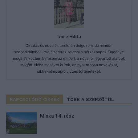
Imre Hilda
Oktatás és nevelés területén dolgozom, de minden
szabadidőmben írok. Szeretek belesni a hétköznapok függönye
mögé és közben keresem az embert, a nőt a jól legyártott álarcok
mögött. Néha meséket is írok, de gyakrabban novellákat,
cikkeket és apró vicces történeteket.
KAPCSOLÓDÓ CIKKEK
TÖBB A SZERZŐTŐL
Minka 14. rész