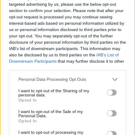
targeted advertising by us, please use the below opt-out
– De szép még így is!
– jegyezte meg a fiatalasszony.
section to confirm your selection. Please note that after your
opt-out request is processed you may continue seeing
interest-based ads based on personal information utilized by
Zita döbbenten rámeredt, mert nem értette, mit talál rajta
us or personal information disclosed to third parties prior to
szépnek, amikor csak a falak maradtak.
your opt-out. You may separately opt-out of the further
disclosure of your personal information by third parties on the
– Megmutatom a szobákat!
– mondta gyorsan. –
Három
IAB’s list of downstream participants. This information may
also be disclosed by us to third parties on the
IAB’s List of
is van, mindnek igen nagy a belmagassága, mintha nem
Downstream Participants
that may further disclose it to other
is falun lennénk. A konyha is tágas, bár nem tudom,
third parties.
hogy szeretik-e, ha túl nagy hely van közte és az ebédlő
között. Dédapám nem bánta, meg nem is annak szánta,
Personal Data Processing Opt Outs
csak úgy alakult.
I want to opt-out of the Sharing of my
personal data.
Opted In
A férfi, akit fiatal neje Jánosnak hívott, bólogatott. Nagy
lendülettel lépett be a kétszárnyú ajtón a nappaliba és
I want to opt-out of the Sale of my
Personal Data.
elfüttyentette magát.
Opted In
I want to opt-out of processing my
– Ejha! Igaza volt! Ilyet ritkán látni egy faluban. Szülei