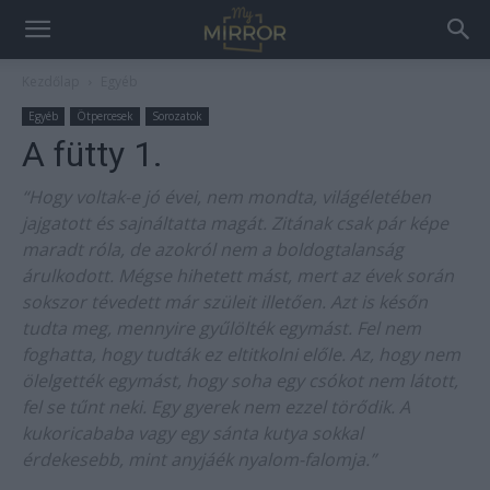
Kezdőlap
Egyéb
Egyéb
Ötpercesek
Sorozatok
A fütty 1.
“Hogy voltak-e jó évei, nem mondta, világéletében
jajgatott és sajnáltatta magát. Zitának csak pár képe
maradt róla, de azokról nem a boldogtalanság
árulkodott. Mégse hihetett mást, mert az évek során
sokszor tévedett már szüleit illetően. Azt is későn
tudta meg, mennyire gyűlölték egymást. Fel nem
foghatta, hogy tudták ez eltitkolni előle. Az, hogy nem
ölelgették egymást, hogy soha egy csókot nem látott,
fel se tűnt neki. Egy gyerek nem ezzel törődik. A
kukoricababa vagy egy sánta kutya sokkal
érdekesebb, mint anyjáék nyalom-falomja.”