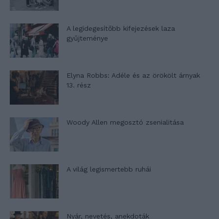
A legidegesítőbb kifejezések laza
gyűjteménye
Elyna Robbs: Adéle és az örökölt árnyak
13. rész
Woody Allen megosztó zsenialitása
A világ legismertebb ruhái
Nyár, nevetés, anekdoták