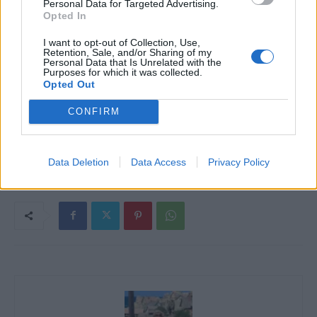
Personal Data for Targeted Advertising.
Opted In
bizonyára szerették a tágas tereket.
I want to opt-out of Collection, Use,
Retention, Sale, and/or Sharing of my
A 2. (befejező rész) holnap!
Personal Data that Is Unrelated with the
Purposes for which it was collected.
Opted Out
CONFIRM
Kép forrása: Pinterest
Data Deletion
Data Access
Privacy Policy