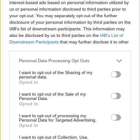
interest-based ads based on personal information utilized by
us or personal information disclosed to third parties prior to
your opt-out. You may separately opt-out of the further
disclosure of your personal information by third parties on the
Minka 11. rész
IAB’s list of downstream participants. This information may
also be disclosed by us to third parties on the
IAB’s List of
Downstream Participants
that may further disclose it to other
third parties.
T. szereti a fiatal lányokat 14. rész
Personal Data Processing Opt Outs
I want to opt-out of the Sharing of my
personal data.
Opted In
Pedig szóltam… – Miért nem hiszünk a
nőknek, amikor segítséget kérnek?
I want to opt-out of the Sale of my
Personal Data.
Opted In
A legidegesítőbb kifejezések laza
I want to opt-out of processing my
Personal Data for Targeted Advertising.
gyűjteménye
Opted In
I want to opt-out of Collection, Use,