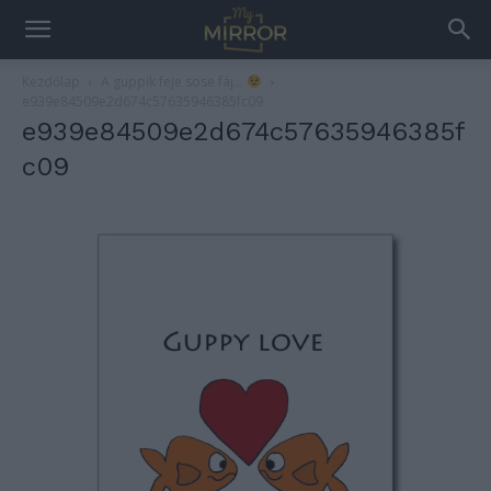
Kezdőlap
A guppik feje sose fáj…
e939e84509e2d674c57635946385fc09
e939e84509e2d674c57635946385f
c09