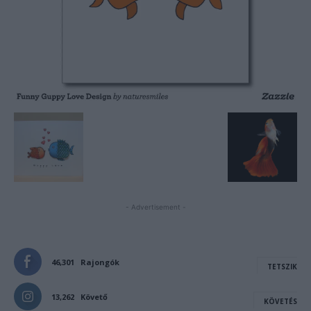
- Advertisement -
46,301
Rajongók
TETSZIK
13,262
Követő
KÖVETÉS