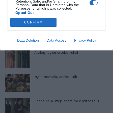
Retention, Sale, and/or Sharing of my
Elyna Robbs: Adéle és az örökölt árnyak
Personal Data that Is Unrelated with the
Purposes for which it was collected.
13. rész
Opted Out
CONFIRM
Woody Allen megosztó zsenialitása
Data Deletion
Data Access
Privacy Policy
A világ legismertebb ruhái
Nyár, nevetés, anekdoták
Panna és a szép szerelmek mítosza 3.