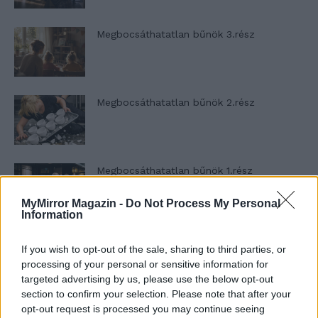
Megbocsáthatatlan bűnök 3.rész
Megbocsáthatatlan bűnök 2.rész
Megbocsáthatatlan bűnök 1.rész
MyMirror Magazin -
Do Not Process My Personal
Information
Szent Genovéva, a túlélő Franciaország
If you wish to opt-out of the sale, sharing to third parties, or
jelképe
processing of your personal or sensitive information for
targeted advertising by us, please use the below opt-out
section to confirm your selection. Please note that after your
Minka 12. rész
opt-out request is processed you may continue seeing