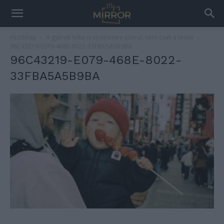
Kezdőlap
A gyerek lelke is védelemre szorul, nem csak a teste!
96C43219-E079-468E-8022-33FBA5A5B9BA
96C43219-E079-468E-8022-
33FBA5A5B9BA