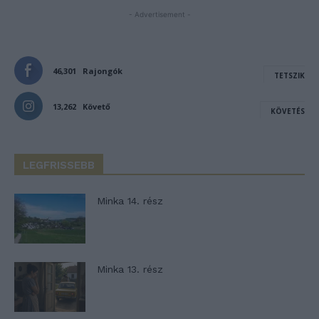
- Advertisement -
46,301
Rajongók
TETSZIK
13,262
Követő
KÖVETÉS
LEGFRISSEBB
Minka 14. rész
Minka 13. rész