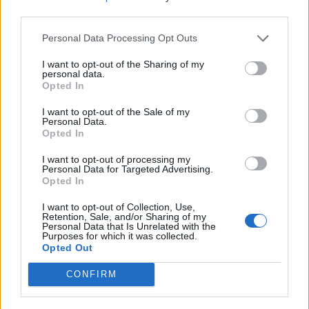
nőknek, amikor segítséget kérnek?
third parties.
Personal Data Processing Opt Outs
A legidegesítőbb kifejezések laza
I want to opt-out of the Sharing of my
personal data.
gyűjteménye
Opted In
I want to opt-out of the Sale of my
Personal Data.
Elyna Robbs: Adéle és az örökölt árnyak
Opted In
13. rész
I want to opt-out of processing my
Personal Data for Targeted Advertising.
Opted In
Woody Allen megosztó zsenialitása
I want to opt-out of Collection, Use,
Retention, Sale, and/or Sharing of my
Personal Data that Is Unrelated with the
Purposes for which it was collected.
Opted Out
A világ legismertebb ruhái
CONFIRM