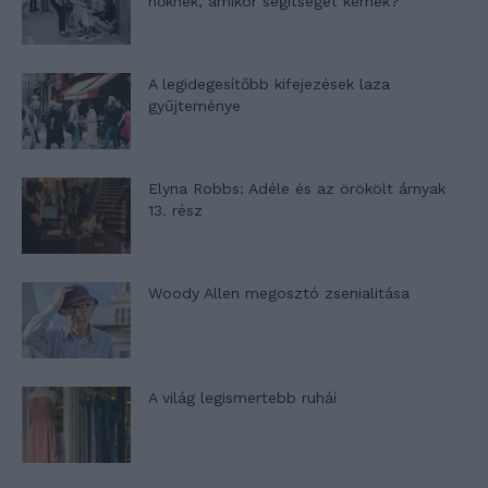
nőknek, amikor segítséget kérnek?
A legidegesítőbb kifejezések laza
gyűjteménye
Elyna Robbs: Adéle és az örökölt árnyak
13. rész
Woody Allen megosztó zsenialitása
A világ legismertebb ruhái