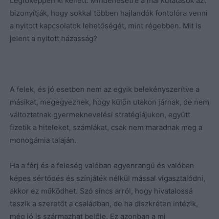
Legfőképpen ki kellett. Mindenesetre a mai kutatások azt
bizonyítják, hogy sokkal többen hajlandók fontolóra venni
a nyitott kapcsolatok lehetőségét, mint régebben. Mit is
jelent a nyitott házasság?
A felek, és jó esetben nem az egyik belekényszerítve a
másikat, megegyeznek, hogy külön utakon járnak, de nem
változtatnak gyermeknevelési stratégiájukon, együtt
fizetik a hiteleket, számlákat, csak nem maradnak meg a
monogámia talaján.
Ha a férj és a feleség valóban egyenrangú és valóban
képes sértődés és színjáték nélkül mással vigasztalódni,
akkor ez működhet. Szó sincs arról, hogy hivatalossá
teszik a szeretőt a családban, de ha diszkréten intézik,
még jó is származhat belőle. Ez azonban a mi