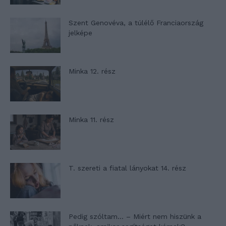
Szent Genovéva, a túlélő Franciaország
jelképe
Minka 12. rész
Minka 11. rész
T. szereti a fiatal lányokat 14. rész
Pedig szóltam… – Miért nem hiszünk a