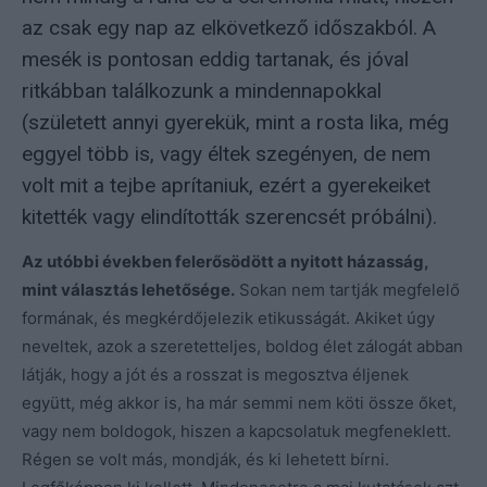
az csak egy nap az elkövetkező időszakból. A
mesék is pontosan eddig tartanak, és jóval
ritkábban találkozunk a mindennapokkal
(született annyi gyerekük, mint a rosta lika, még
eggyel több is, vagy éltek szegényen, de nem
volt mit a tejbe aprítaniuk, ezért a gyerekeiket
kitették vagy elindították szerencsét próbálni).
Az utóbbi években felerősödött a nyitott házasság,
mint választás lehetősége.
Sokan nem tartják megfelelő
formának, és megkérdőjelezik etikusságát. Akiket úgy
neveltek, azok a szeretetteljes, boldog élet zálogát abban
látják, hogy a jót és a rosszat is megosztva éljenek
együtt, még akkor is, ha már semmi nem köti össze őket,
vagy nem boldogok, hiszen a kapcsolatuk megfeneklett.
Régen se volt más, mondják, és ki lehetett bírni.