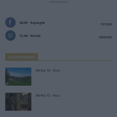
- Advertisement -
46,301
Rajongók
TETSZIK
13,262
Követő
KÖVETÉS
LEGFRISSEBB
Minka 14. rész
Minka 13. rész