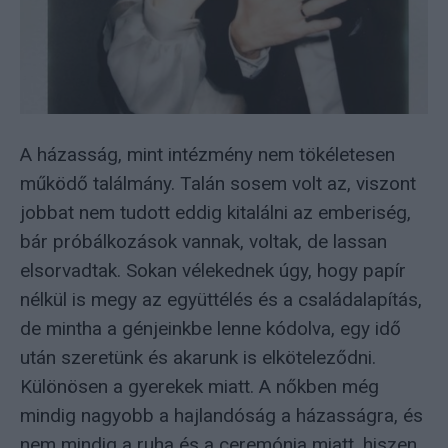
A házasság, mint intézmény nem tökéletesen
működő találmány. Talán sosem volt az, viszont
jobbat nem tudott eddig kitalálni az emberiség,
bár próbálkozások vannak, voltak, de lassan
elsorvadtak. Sokan vélekednek úgy, hogy papír
nélkül is megy az együttélés és a családalapítás,
de mintha a génjeinkbe lenne kódolva, egy idő
után szeretünk és akarunk is elköteleződni.
Különösen a gyerekek miatt. A nőkben még
mindig nagyobb a hajlandóság a házasságra, és
nem mindig a ruha és a ceremónia miatt, hiszen