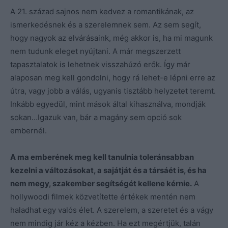
A 21. század sajnos nem kedvez a romantikának, az
ismerkedésnek és a szerelemnek sem. Az sem segít,
hogy nagyok az elvárásaink, még akkor is, ha mi magunk
nem tudunk eleget nyújtani. A már megszerzett
tapasztalatok is lehetnek visszahúzó erők. Így már
alaposan meg kell gondolni, hogy rá lehet-e lépni erre az
útra, vagy jobb a válás, ugyanis tisztább helyzetet teremt.
Inkább egyedül, mint mások által kihasználva, mondják
sokan…Igazuk van, bár a magány sem opció sok
embernél.
A ma emberének meg kell tanulnia toleránsabban
kezelni a változásokat, a sajátját és a társáét is, és ha
nem megy, szakember segítségét kellene kérnie.
A
hollywoodi filmek közvetítette értékek mentén nem
haladhat egy valós élet. A szerelem, a szeretet és a vágy
nem mindig jár kéz a kézben. Ha ezt megértjük, talán