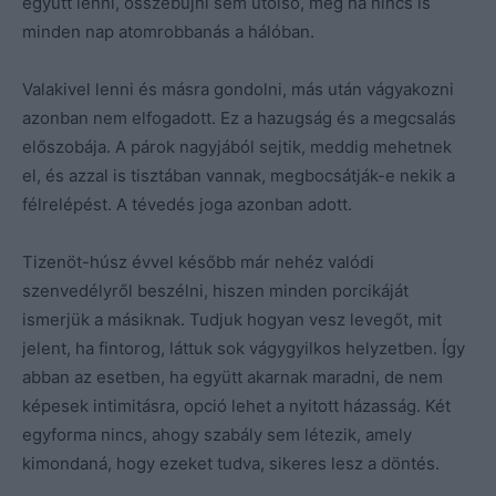
együtt lenni, összebújni sem utolsó, még ha nincs is
minden nap atomrobbanás a hálóban.
Valakivel lenni és másra gondolni, más után vágyakozni
azonban nem elfogadott. Ez a hazugság és a megcsalás
előszobája. A párok nagyjából sejtik, meddig mehetnek
el, és azzal is tisztában vannak, megbocsátják-e nekik a
félrelépést. A tévedés joga azonban adott.
Tizenöt-húsz évvel később már nehéz valódi
szenvedélyről beszélni, hiszen minden porcikáját
ismerjük a másiknak. Tudjuk hogyan vesz levegőt, mit
jelent, ha fintorog, láttuk sok vágygyilkos helyzetben. Így
abban az esetben, ha együtt akarnak maradni, de nem
képesek intimitásra, opció lehet a nyitott házasság. Két
egyforma nincs, ahogy szabály sem létezik, amely
kimondaná, hogy ezeket tudva, sikeres lesz a döntés.