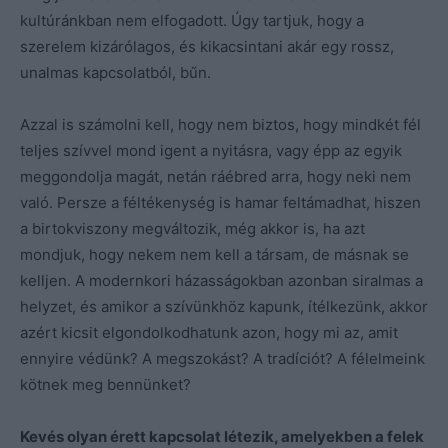
kultúránkban nem elfogadott. Úgy tartjuk, hogy a
szerelem kizárólagos, és kikacsintani akár egy rossz,
unalmas kapcsolatból, bűn.
Azzal is számolni kell, hogy nem biztos, hogy mindkét fél
teljes szívvel mond igent a nyitásra, vagy épp az egyik
meggondolja magát, netán ráébred arra, hogy neki nem
való. Persze a féltékenység is hamar feltámadhat, hiszen
a birtokviszony megváltozik, még akkor is, ha azt
mondjuk, hogy nekem nem kell a társam, de másnak se
kelljen. A modernkori házasságokban azonban siralmas a
helyzet, és amikor a szívünkhöz kapunk, ítélkezünk, akkor
azért kicsit elgondolkodhatunk azon, hogy mi az, amit
ennyire védünk? A megszokást? A tradíciót? A félelmeink
kötnek meg bennünket?
Kevés olyan érett kapcsolat létezik, amelyekben a felek