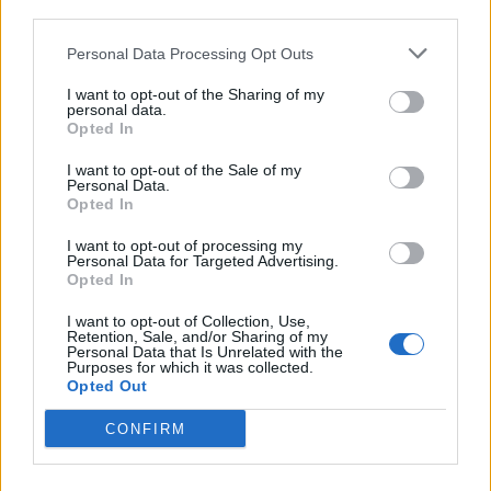
third parties.
Personal Data Processing Opt Outs
I want to opt-out of the Sharing of my
personal data.
Opted In
Imre Hilda
I want to opt-out of the Sale of my
Oktatás és nevelés területén dolgozom, de minden
Personal Data.
Opted In
szabadidőmben írok. Szeretek belesni a hétköznapok függönye
mögé és közben keresem az embert, a nőt a jól legyártott álarcok
I want to opt-out of processing my
mögött. Néha meséket is írok, de gyakrabban novellákat,
Personal Data for Targeted Advertising.
cikkeket és apró vicces történeteket.
Opted In
I want to opt-out of Collection, Use,
Retention, Sale, and/or Sharing of my
Personal Data that Is Unrelated with the
Purposes for which it was collected.
KAPCSOLÓDÓ CIKKEK
TÖBB A SZERZŐTŐL
Opted Out
CONFIRM
Minka 14. rész