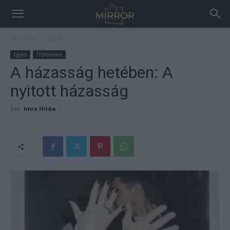
Kezdőlap
Egyéb
Egyéb
Ötpercesek
A házasság hetében: A
nyitott házasság
Írta:
Imre Hilda
-