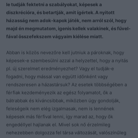
le tudják fektetni a szabályokat, képesek a
diszkrécióra, és betartják, amit ígértek. A nyitott
házasság nem adok-kapok játék, nem arról szól, hogy
majd én megmutatom, igenis kellek valakinek, és fűvel-
fával összefekszem vágyaim kiélése miatt.
Abban is közös nevezőre kell jutniuk a pároknak, hogy
képesek-e szembesülni azzal a helyzettel, hogy a nyitás
pl. új szerelmet eredményezhet? Vagy el tudják-e
fogadni, hogy mással van együtt időnként vagy
rendszeresen a házastársuk? Az esetek többségében a
férfiak kezdeményezik az egész folyamatot, ők a
bátrabbak és kíváncsibbak, miközben úgy gondolják,
feleségeik nem elég izgalmasak, nem is lennének
képesek más férfival lenni, így marad az, hogy ők
engedéllyel hajlanak el. Mivel sok nő érzelmileg
nehezebben dolgozza fel társa változását, valószínűleg