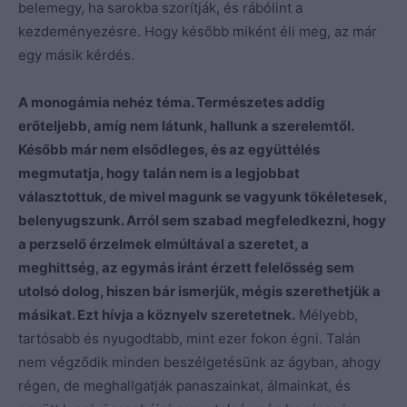
belemegy, ha sarokba szorítják, és rábólint a
kezdeményezésre. Hogy később miként éli meg, az már
egy másik kérdés.
A monogámia nehéz téma. Természetes addig
erőteljebb, amíg nem látunk, hallunk a szerelemtől.
Később már nem elsődleges, és az együttélés
megmutatja, hogy talán nem is a legjobbat
választottuk, de mivel magunk se vagyunk tökéletesek,
belenyugszunk. Arról sem szabad megfeledkezni, hogy
a perzselő érzelmek elmúltával a szeretet, a
meghittség, az egymás iránt érzett felelősség sem
utolsó dolog, hiszen bár ismerjük, mégis szerethetjük a
másikat. Ezt hívja a köznyelv szeretetnek.
Mélyebb,
tartósabb és nyugodtabb, mint ezer fokon égni. Talán
nem végződik minden beszélgetésünk az ágyban, ahogy
régen, de meghallgatják panaszainkat, álmainkat, és