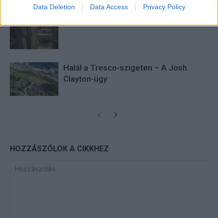
Data Deletion
Data Access
Privacy Policy
Minka 13. rész
Halál a Tresco-szigeten – A Josh
Clayton-ügy
HOZZÁSZÓLOK A CIKKHEZ