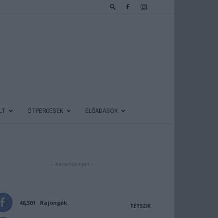
LT
ÖTPERCESEK
ELŐADÁSOK
- Advertisement -
46,301
Rajongók
TETSZIK