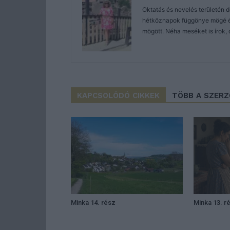
Oktatás és nevelés területén 
hétköznapok függönye mögé és 
mögött. Néha meséket is írok, 
KAPCSOLÓDÓ CIKKEK
TÖBB A SZER
Minka 14. rész
Minka 13. r