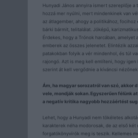
Hunyadi János annyira ismert szereplője a 
hozzá mer nyúlni, mert mindenkinek van véle
az átlagember, ahogy a politikához, focihoz 
bárki bármit, telitalálat. Jóképű, karizmatik
Érdekes, hogy a Trónok harcában, amelyet 
emberek az összes jelenetet. Elintézik azza
patakokban folyik a vér mindenhol, és túl va
rajongó. Azt is meg kell említeni, hogy igen
szerint át kell vergődnie a kíváncsi nézőnek
Ám, ha magyar sorozatról van szó, akkor di
vele, mondják sokan. Egyszerűen félünk at
a negatív kritika nagyobb hozzáértést sug
Lehet, hogy a Hunyadi nem tökéletes alkotás
karakterek néha modorosak, de az első két ré
forgatókönyvírók meg is teszik. Kellemes me