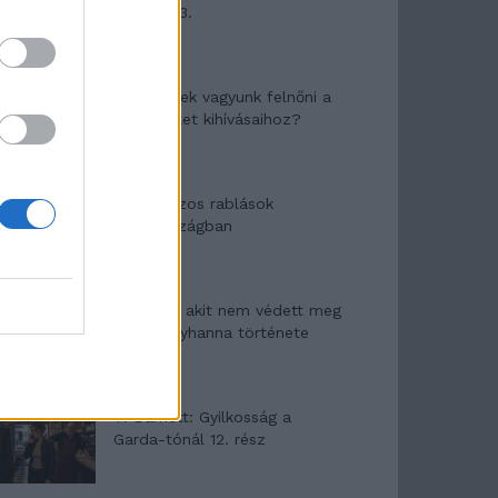
mítosza 3.
Képtelenek vagyunk felnőni a
felnőtt élet kihívásaihoz?
Altatógázos rablások
Olaszországban
A kislány, akit nem védett meg
senki – Lyhanna története
T. Barnett: Gyilkosság a
Garda-tónál 12. rész