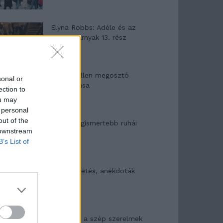
Elyna Robbs: Adéle és az
örökölt árnyak 13. rész
Woody Allen megosztó
sonal or
zsenialitása
ection to
ou may
 personal
out of the
A világ legismertebb ruhái
 downstream
B’s List of
Nyár, nevetés, anekdoták
Panna és a szép szerelmek