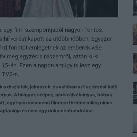
Ez egy film szempontjából nagyon fontos.
a hírverést kapott az utóbbi időben. Egyszer
árd forintot emlegetnek az emberek vele
ív megjegyzés a részemről, aztán ki-ki
s 15-én. Ezen a napon amúgy is lesz egy
a TV2-n.
 a díszletek, jelmezek, és valóban azt az érzést kelti
kornak. A hölgyek szépek, nádszálvékonyak, bátrak
tt, egy ilyen volumenű filmben történelmileg nincs
adaptációja és nem egy dokumentumdráma.