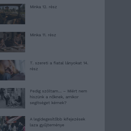
Minka 12. rész
Minka 11. rész
T. szereti a fiatal lányokat 14.
rész
Pedig szóltam… – Miért nem
hiszünk a nőknek, amikor
segítséget kérnek?
A legidegesítőbb kifejezések
laza gyűjteménye