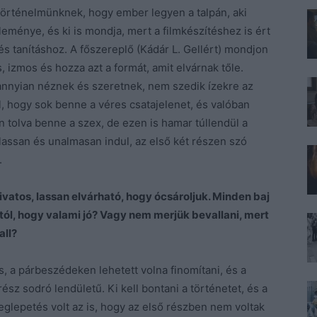
történelmünknek, hogy ember legyen a talpán, aki
ménye, és ki is mondja, mert a filmkészítéshez is ért
és tanításhoz. A főszereplő (Kádár L. Gellért) mondjon
us, izmos és hozza azt a formát, amit elvárnak tőle.
annyian néznek és szeretnek, nem szedik ízekre az
l, hogy sok benne a véres csatajelenet, és valóban
n tolva benne a szex, de ezen is hamar túllendül a
 lassan és unalmasan indul, az első két részen szó
.
vatos, lassan elvárható, hogy ócsároljuk. Minden baj
tól, hogy valami jó? Vagy nem merjük bevallani, mert
all?
, a párbeszédeken lehetett volna finomítani, és a
sz sodró lendületű. Ki kell bontani a történetet, és a
glepetés volt az is, hogy az első részben nem voltak