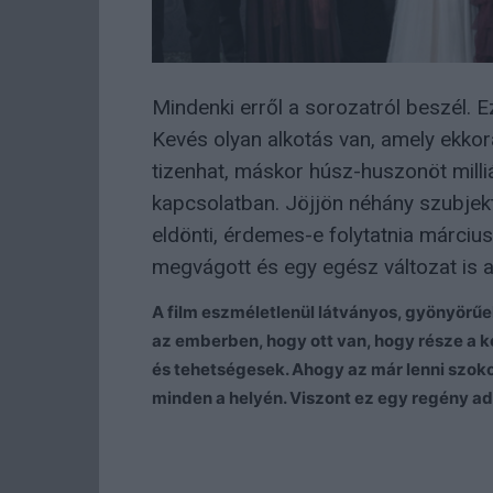
Mindenki erről a sorozatról beszél. 
Kevés olyan alkotás van, amely ekkor
tizenhat, máskor húsz-huszonöt milli
kapcsolatban. Jöjjön néhány szubjekt
eldönti, érdemes-e folytatnia márciu
megvágott és egy egész változat is 
A film eszméletlenül látványos, gyönyörűek
az emberben, hogy ott van, hogy része a 
és tehetségesek. Ahogy az már lenni szoko
minden a helyén. Viszont ez egy regény 