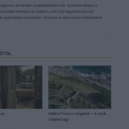
dolgozom, de minden szabadidőmben írok. Szeretek belesni a
közben keresem az embert, a nőt a jól legyártott álarcok
de gyakrabban novellákat, cikkeket és apró vicces történeteket.
ZŐTŐL
ész
Halál a Tresco-szigeten – A Josh
Clayton-ügy