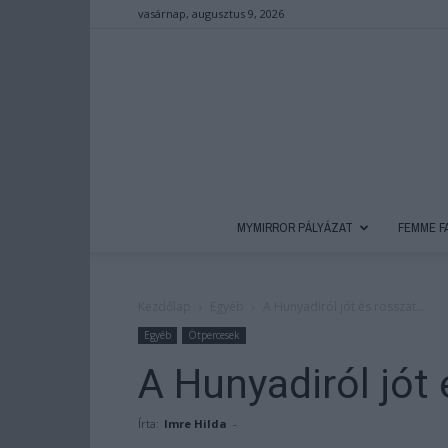
vasárnap, augusztus 9, 2026
MYMIRROR PÁLYÁZAT
FEMME F
Kezdőlap
Egyéb
A Hunyadiról jót és rosszat…
Egyéb
Ötpercesek
A Hunyadiról jót
Írta:
Imre Hilda
-