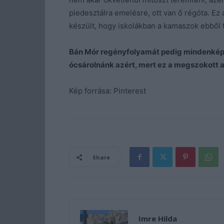
piedesztálra emelésre, ott van ő régóta. Ez
készült, hogy iskolákban a kamaszok ebből ta
Bán Mór regényfolyamát pedig mindenképp
ócsárolnánk azért, mert ez a megszokott
Kép forrása: Pinterest
Share
Imre Hilda