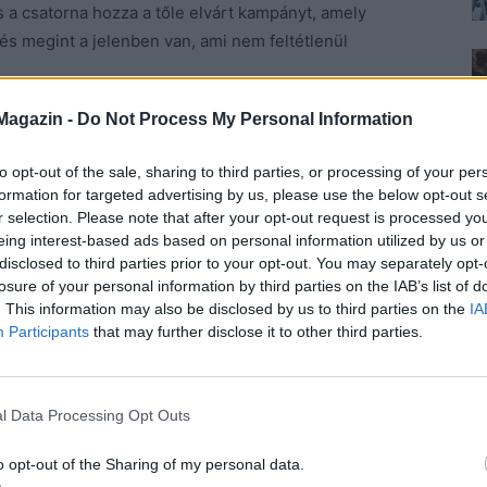
 a csatorna hozza a tőle elvárt kampányt, amely
 és megint a jelenben van, ami nem feltétlenül
Magazin -
Do Not Process My Personal Information
llemes jelenség a vásznon, hiszen Törőcsik Franciska
t hölgyet. Hunyadi felesége rátermett, elszánt nő, aki
to opt-out of the sale, sharing to third parties, or processing of your per
Franciska meg bevállalós, okos és rafinált.
formation for targeted advertising by us, please use the below opt-out s
r selection. Please note that after your opt-out request is processed y
ogy sokszor öncélúak. Nincs mindig szükség arra,
eing interest-based ads based on personal information utilized by us or
disclosed to third parties prior to your opt-out. You may separately opt-
 szexualitás kihangsúlyozása meg nyilvánvalóan a mai
losure of your personal information by third parties on the IAB’s list of
k, de ha nem érdekelne bennünket (jó, nem
. This information may also be disclosed by us to third parties on the
IA
kora keletje manapság a felnőtt filmeket gyártó és
Participants
that may further disclose it to other third parties.
 élvezettel figyelhetjük Zsigmond királyt (Gálffi
l Data Processing Opt Outs
akhogy gyűjtse a címeket, és elmondhassa, épp minek
e Ernő) ármánykodása is üdítő élmény, különösen azért
o opt-out of the Sharing of my personal data.