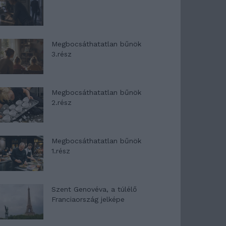
Megbocsáthatatlan bűnök
3.rész
Megbocsáthatatlan bűnök
2.rész
Megbocsáthatatlan bűnök
1.rész
Szent Genovéva, a túlélő
Franciaország jelképe