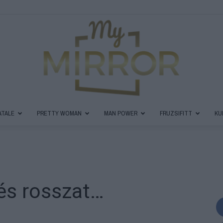
ATALE
PRETTY WOMAN
MAN POWER
FRUZSIFITT
KU
MyMirror
 és rosszat…
Magazin