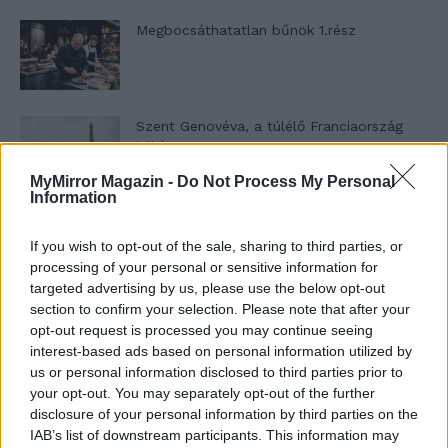
Megbocsáthatatlan bűnök 1.rész
Szent Genovéva, a túlélő Franciaország
jelképe
MyMirror Magazin -
Do Not Process My Personal
Information
Minka 12. rész
If you wish to opt-out of the sale, sharing to third parties, or
processing of your personal or sensitive information for
targeted advertising by us, please use the below opt-out
section to confirm your selection. Please note that after your
Minka 11. rész
opt-out request is processed you may continue seeing
interest-based ads based on personal information utilized by
us or personal information disclosed to third parties prior to
your opt-out. You may separately opt-out of the further
disclosure of your personal information by third parties on the
T. szereti a fiatal lányokat 14. rész
IAB’s list of downstream participants. This information may