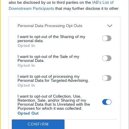
also be disclosed by us to third parties on the
IAB’s List of
Downstream Participants
that may further disclose it to other
third parties.
Pedig szóltam… – Miért nem hiszünk a
nőknek, amikor segítséget kérnek?
Personal Data Processing Opt Outs
I want to opt-out of the Sharing of my
personal data.
Opted In
A legidegesítőbb kifejezések laza
gyűjteménye
I want to opt-out of the Sale of my
Personal Data.
Opted In
Elyna Robbs: Adéle és az örökölt árnyak
I want to opt-out of processing my
13. rész
Personal Data for Targeted Advertising.
Opted In
I want to opt-out of Collection, Use,
Retention, Sale, and/or Sharing of my
Woody Allen megosztó zsenialitása
Personal Data that Is Unrelated with the
Purposes for which it was collected.
Opted Out
CONFIRM
A világ legismertebb ruhái