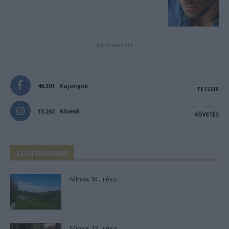
- Advertisement -
46,301
Rajongók
TETSZIK
13,262
Követő
KÖVETÉS
LEGFRISSEBB
Minka 14. rész
Minka 13. rész