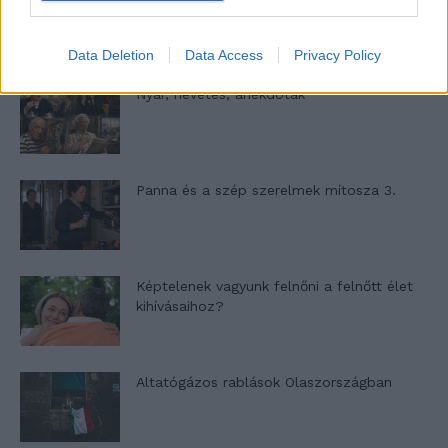
Data Deletion
Data Access
Privacy Policy
Nyár, nevetés, anekdoták
Panna és a szép szerelmek mítosza 3.
Képtelenek vagyunk felnőni a felnőtt élet
kihívásaihoz?
Altatógázos rablások Olaszországban