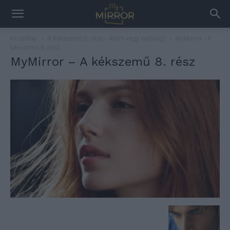
Kezdőlap
A Kékszemű 8. rész – Álom vagy valóság?
MyMirror - A
kékszemű 8. rész
MyMirror – A kékszemű 8. rész