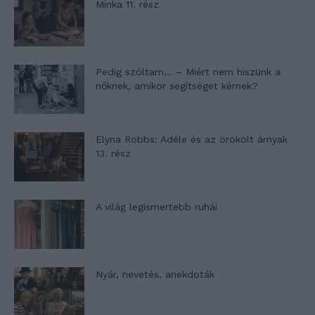
Minka 11. rész
Pedig szóltam… – Miért nem hiszünk a
nőknek, amikor segítséget kérnek?
Elyna Robbs: Adéle és az örökölt árnyak
13. rész
A világ legismertebb ruhái
Nyár, nevetés, anekdoták