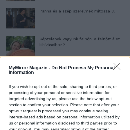
Panna és a szép szerelmek mítosza 3.
Képtelenek vagyunk felnőni a felnőtt élet
kihívásaihoz?
Altatógázos rablások Olaszországban
MyMirror Magazin -
Do Not Process My Personal
Information
If you wish to opt-out of the sale, sharing to third parties, or
processing of your personal or sensitive information for
A kislány, akit nem védett meg senki –
targeted advertising by us, please use the below opt-out
Lyhanna története
section to confirm your selection. Please note that after your
opt-out request is processed you may continue seeing
interest-based ads based on personal information utilized by
T. Barnett: Gyilkosság a Garda-tónál 12.
us or personal information disclosed to third parties prior to
rész
your opt-out. You may separately opt-out of the further