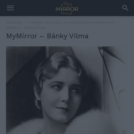
Kezdőlap
A magyar színésznő, aki meghódította Hollywoodot
MyMirror - Bánky Vilma
MyMirror – Bánky Vilma