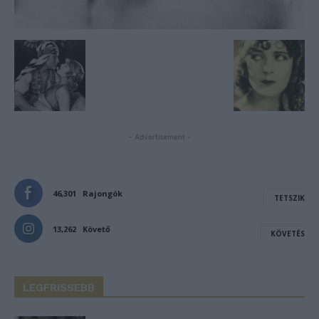
- Advertisement -
46,301
Rajongók
TETSZIK
13,262
Követő
KÖVETÉS
LEGFRISSEBB