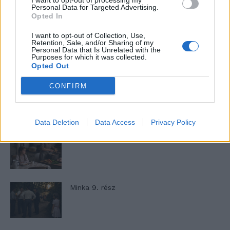
I want to opt-out of processing my
Lyhanna története
Personal Data for Targeted Advertising.
Opted In
I want to opt-out of Collection, Use,
T. Barnett: Gyilkosság a Garda-tónál 12.
Retention, Sale, and/or Sharing of my
Personal Data that Is Unrelated with the
rész
Purposes for which it was collected.
Opted Out
CONFIRM
T. szereti a fiatal lányokat 13. rész
Data Deletion
Data Access
Privacy Policy
Minka 10. rész
Minka 9. rész