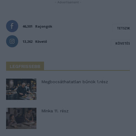
- Advertisement -
46,301
Rajongók
TETSZIK
13,262
Követő
KÖVETÉS
LEGFRISSEBB
Megbocsáthatatlan bűnök 1.rész
Minka 11. rész