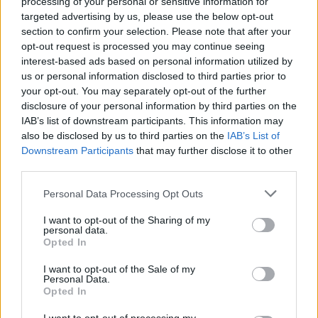
processing of your personal or sensitive information for
targeted advertising by us, please use the below opt-out
section to confirm your selection. Please note that after your
Nyár, nevetés, anekdoták
opt-out request is processed you may continue seeing
interest-based ads based on personal information utilized by
us or personal information disclosed to third parties prior to
your opt-out. You may separately opt-out of the further
Panna és a szép szerelmek mítosza 3.
disclosure of your personal information by third parties on the
IAB’s list of downstream participants. This information may
also be disclosed by us to third parties on the
IAB’s List of
Downstream Participants
that may further disclose it to other
third parties.
Képtelenek vagyunk felnőni a felnőtt élet
kihívásaihoz?
Personal Data Processing Opt Outs
I want to opt-out of the Sharing of my
personal data.
Altatógázos rablások Olaszországban
Opted In
I want to opt-out of the Sale of my
Personal Data.
Opted In
A kislány, akit nem védett meg senki –