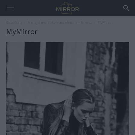
Kezdőlap
A majdnem tökéletes életünk – 6. rész
MyMirror
MyMirror