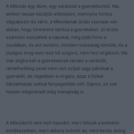
A Mikulás egy álom, egy varázslat a gyerekkorból. Ma,
amikor lassan kezdjük elfelejteni, mennyire fontos
vágyakozni és várni, a Mikulásnak óriási szerepe van
abban, hogy türelemre tanítsa a gyerekeket. Jó érzés
számolni visszafelé a napokat, még jobb hinni a
csodában, és azt remélni, minden rosszaság elmúlik, és a
jóságos öreg nem lesz túl szigorú, nem hoz virgácsot. Ma
már aligha kell a gyerekeknek tartani a veréstől,
remélhetőleg senki nem veri szíjjal vagy pálcával a
gyerekét, de régebben a virgács, azaz a fizikai
bántalmazás sokkal fenyegetőbb volt. Sajnos, ez sok
helyen megmaradt még manapság is.
A Mikulásról nem kell hazudni, mert létezik a kollektív
emlékezetben, mert akkora örömöt ad, mint kevés dolog