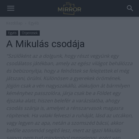
Kezdőlap
Egyéb
Egyéb
Ötpercesek
A Mikulás csodája
“Szülőként az a dolgunk, hogy részt vegyünk egy
csodálatos játékban, amely az egész világot behálózza
és bebizonyítja, hogy a felnőttek se felejtettek el még
játszani, örülni. Különösen a gyerekek örömének.
Jöjjön csak a vén nagyszakállú, alakuljon át bármilyen
kéményhez passzolóra, járja csak be a Földet egy
éjszaka alatt, hiszen belefér a varázslatba, ahogy
csodás szánja is, amelyet a rénszarvasok magasra
röpítenek. Ha valaki felveszi a ruháját, lásd az utcákon,
vagy legyen az apa, netán a szomszéd bácsi, akkor
belőle azonmód segítő lesz, mert az igazi Mikulás
sajnos nem tud mindenhol megjelenni, ezért van