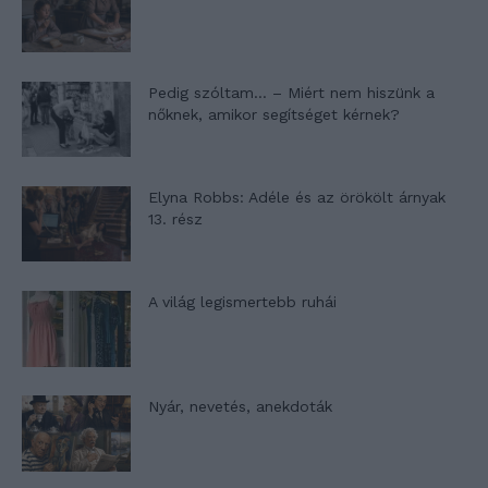
Pedig szóltam… – Miért nem hiszünk a
nőknek, amikor segítséget kérnek?
Elyna Robbs: Adéle és az örökölt árnyak
13. rész
A világ legismertebb ruhái
Nyár, nevetés, anekdoták