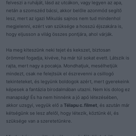
felveszi a ruháját, lásd az utcákon, vagy legyen az apa,
netán a szomszéd bácsi, akkor belőle azonmód segítő
lesz, mert az igazi Mikulás sajnos nem tud mindenhol
megjelenni, ezért van szüksége a hosszú éjszakára is,
hogy eljusson a világ összes pontjára, ahol várják.
Ha meg kiteszünk neki tejet és kekszet, biztosan
örömmel fogadja, kivéve, ha már túl sokat evett. Látszik is
rajta, mert nagy a pocakja. Mondhatjuk, mesélhetjük
mindezt, csak ne felejtsük el észrevenni a csillogó
tekinteteket, és legyünk boldogok azért, mert gyerekeink
képesek a fantázia birodalmában utazni. Nem kis dolog ez
manapság! És ha nem hinnénk a jó apó létezésében,
akkor uzsgyi, vegyük elő a
Télapu c. filmet
, és azután már
kétségünk se lesz afelől, hogy létezik, köztünk él, és
szüksége van a szeretetünkre.