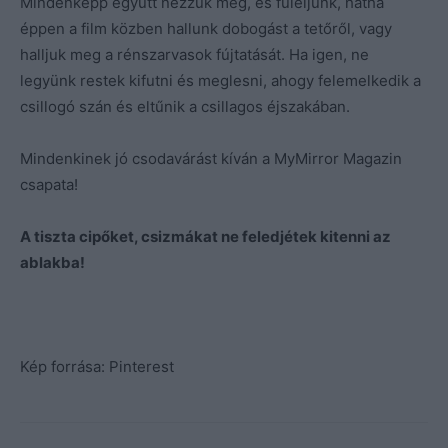
Mindenképp együtt nézzük meg, és füleljünk, hátha
éppen a film közben hallunk dobogást a tetőről, vagy
halljuk meg a rénszarvasok fújtatását. Ha igen, ne
legyünk restek kifutni és meglesni, ahogy felemelkedik a
csillogó szán és eltűnik a csillagos éjszakában.
Mindenkinek jó csodavárást kíván a MyMirror Magazin
csapata!
A tiszta cipőket, csizmákat ne feledjétek kitenni az
ablakba!
Kép forrása: Pinterest