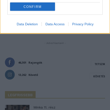
CONFIRM
Notify me of follow-up comments by email.
Notify me of new posts by email.
Data Deletion
Data Access
Privacy Policy
- Advertisement -
46,301
Rajongók
TETSZIK
13,262
Követő
KÖVETÉS
LEGFRISSEBB
Minka 11. rész