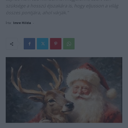
szüksége a hosszú éjszakára is, hogy eljusson a világ
összes pontjára, ahol várják.”
Írta:
Imre Hilda
-