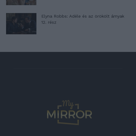
Elyna Robbs: Adéle és az örökölt árnyak
12. rész