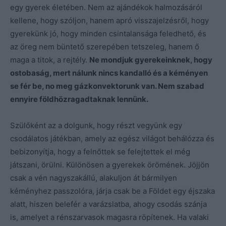
egy gyerek életében. Nem az ajándékok halmozásáról
kellene, hogy szóljon, hanem apró visszajelzésről, hogy
gyerekünk jó, hogy minden csintalansága feledhető, és
az öreg nem büntető szerepében tetszeleg, hanem ő
maga a titok, a rejtély.
Ne mondjuk gyerekeinknek, hogy
ostobaság, mert nálunk nincs kandalló és a kéményen
se fér be, no meg gázkonvektorunk van. Nem szabad
ennyire földhözragadtaknak lennünk.
Szülőként az a dolgunk, hogy részt vegyünk egy
csodálatos játékban, amely az egész világot behálózza és
bebizonyítja, hogy a felnőttek se felejtettek el még
játszani, örülni. Különösen a gyerekek örömének. Jöjjön
csak a vén nagyszakállú, alakuljon át bármilyen
kéményhez passzolóra, járja csak be a Földet egy éjszaka
alatt, hiszen belefér a varázslatba, ahogy csodás szánja
is, amelyet a rénszarvasok magasra röpítenek. Ha valaki