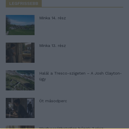
LEGFRISSEBB
Minka 14. rész
Minka 13. rész
Halál a Tresco-szigeten – A Josh Clayton-
ügy
Öt másodperc
Megbocsáthatatlan bűnök 3.rész