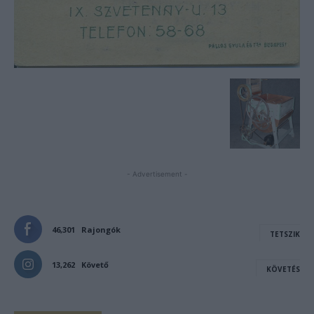
- Advertisement -
46,301
Rajongók
TETSZIK
13,262
Követő
KÖVETÉS