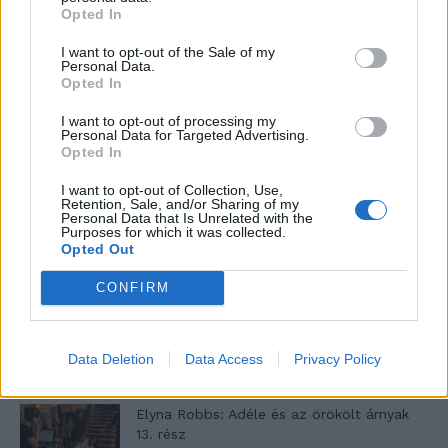
Opted In
Minka 11. rész
I want to opt-out of the Sale of my
Personal Data.
Opted In
I want to opt-out of processing my
T. szereti a fiatal lányokat 14. rész
Personal Data for Targeted Advertising.
Opted In
I want to opt-out of Collection, Use,
Retention, Sale, and/or Sharing of my
Personal Data that Is Unrelated with the
Pedig szóltam… – Miért nem hiszünk a
Purposes for which it was collected.
nőknek, amikor segítséget kérnek?
Opted Out
CONFIRM
A legidegesítőbb kifejezések laza
gyűjteménye
Data Deletion
Data Access
Privacy Policy
Elyna Robbs: Adéle és az örökölt árnyak
13. rész