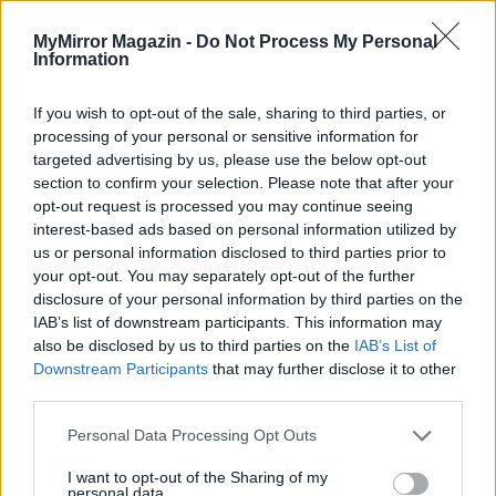
MyMirror Magazin -
Do Not Process My Personal
Information
Megbocsáthatatlan bűnök 2.rész
If you wish to opt-out of the sale, sharing to third parties, or
processing of your personal or sensitive information for
targeted advertising by us, please use the below opt-out
section to confirm your selection. Please note that after your
opt-out request is processed you may continue seeing
Megbocsáthatatlan bűnök 1.rész
interest-based ads based on personal information utilized by
us or personal information disclosed to third parties prior to
your opt-out. You may separately opt-out of the further
disclosure of your personal information by third parties on the
Szent Genovéva, a túlélő Franciaország
IAB’s list of downstream participants. This information may
jelképe
also be disclosed by us to third parties on the
IAB’s List of
Downstream Participants
that may further disclose it to other
third parties.
Minka 12. rész
Personal Data Processing Opt Outs
I want to opt-out of the Sharing of my
personal data.