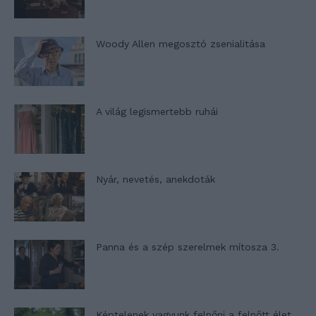
Woody Allen megosztó zsenialitása
A világ legismertebb ruhái
Nyár, nevetés, anekdoták
Panna és a szép szerelmek mítosza 3.
Képtelenek vagyunk felnőni a felnőtt élet