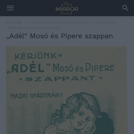
Kezdőlap
A növényi hamutól a háziszappanig. Te mivel mosol?
"Adél" Mosó és Pipere szappan
„Adél” Mosó és Pipere szappan