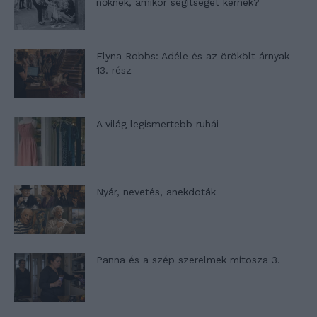
nőknek, amikor segítséget kérnek?
Elyna Robbs: Adéle és az örökölt árnyak
13. rész
A világ legismertebb ruhái
Nyár, nevetés, anekdoták
Panna és a szép szerelmek mítosza 3.