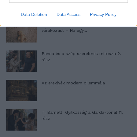
nyílik – Villa...
Data Deletion
Data Access
Privacy Policy
A családok, akik soha nem hagyták abba
várakozást – Ha egy...
Panna és a szép szerelmek mítosza 2.
rész
Az ereklyék modern dilemmája
T. Barnett: Gyilkosság a Garda-tónál 11.
rész