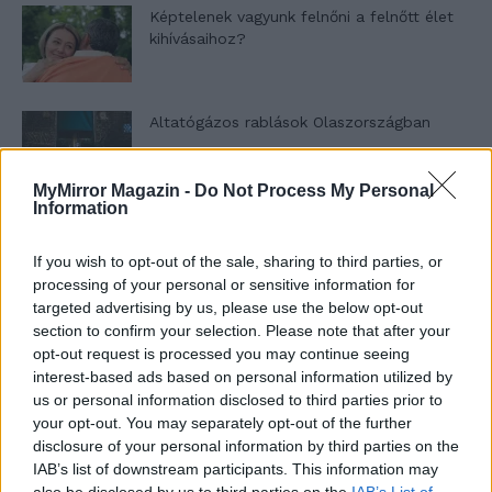
Képtelenek vagyunk felnőni a felnőtt élet
kihívásaihoz?
Altatógázos rablások Olaszországban
MyMirror Magazin -
Do Not Process My Personal
Information
A kislány, akit nem védett meg senki –
Lyhanna története
If you wish to opt-out of the sale, sharing to third parties, or
processing of your personal or sensitive information for
targeted advertising by us, please use the below opt-out
section to confirm your selection. Please note that after your
T. Barnett: Gyilkosság a Garda-tónál 12.
opt-out request is processed you may continue seeing
rész
interest-based ads based on personal information utilized by
us or personal information disclosed to third parties prior to
your opt-out. You may separately opt-out of the further
T. szereti a fiatal lányokat 13. rész
disclosure of your personal information by third parties on the
IAB’s list of downstream participants. This information may