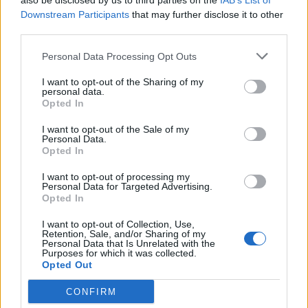
also be disclosed by us to third parties on the
IAB’s List of
Downstream Participants
that may further disclose it to other
third parties.
Minka 10. rész
Personal Data Processing Opt Outs
I want to opt-out of the Sharing of my
personal data.
Minka 9. rész
Opted In
I want to opt-out of the Sale of my
Personal Data.
Opted In
Máltai kaland 7.
I want to opt-out of processing my
Personal Data for Targeted Advertising.
Opted In
I want to opt-out of Collection, Use,
10 tanács, ha jobban akarod érezni magad
Retention, Sale, and/or Sharing of my
Personal Data that Is Unrelated with the
a hétköznapokban
Purposes for which it was collected.
Opted Out
CONFIRM
Egy ház, amely a tengerre és a fényre