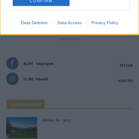
CONFIRM
Notify me of new posts by email.
Data Deletion
Data Access
Privacy Policy
- Advertisement -
46,301
Rajongók
TETSZIK
13,262
Követő
KÖVETÉS
LEGFRISSEBB
Minka 14. rész