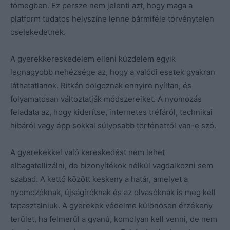
tömegben. Ez persze nem jelenti azt, hogy maga a
platform tudatos helyszíne lenne bármiféle törvénytelen
cselekedetnek.
A gyerekkereskedelem elleni küzdelem egyik
legnagyobb nehézsége az, hogy a valódi esetek gyakran
láthatatlanok. Ritkán dolgoznak ennyire nyíltan, és
folyamatosan változtatják módszereiket. A nyomozás
feladata az, hogy kiderítse, internetes tréfáról, technikai
hibáról vagy épp sokkal súlyosabb történetről van-e szó.
A gyerekekkel való kereskedést nem lehet
elbagatellizálni, de bizonyítékok nélkül vagdalkozni sem
szabad. A kettő között keskeny a határ, amelyet a
nyomozóknak, újságíróknak és az olvasóknak is meg kell
tapasztalniuk. A gyerekek védelme különösen érzékeny
terület, ha felmerül a gyanú, komolyan kell venni, de nem