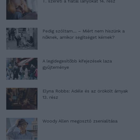
T. szereti a fiatal lányokat 14. rész
Pedig szóltam… – Miért nem hiszünk a
nőknek, amikor segítséget kérnek?
A legidegesítőbb kifejezések laza
gyűjteménye
Elyna Robbs: Adéle és az örökölt árnyak
13. rész
Woody Allen megosztó zsenialitása