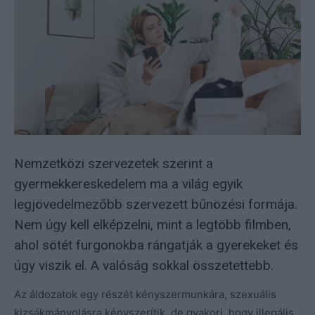
Nemzetközi szervezetek szerint a
gyermekkereskedelem ma a világ egyik
legjövedelmezőbb szervezett bűnözési formája.
Nem úgy kell elképzelni, mint a legtöbb filmben,
ahol sötét furgonokba rángatják a gyerekeket és
úgy viszik el. A valóság sokkal összetettebb.
Az áldozatok egy részét kényszermunkára, szexuális
kizsákmányolásra kényszerítik, de gyakori, hogy illegális