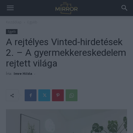
Kezdőlap
Egyéb
Egyéb
A rejtélyes Vinted-hirdetések
2. – A gyermekkereskedelem
rejtett világa
Írta:
Imre Hilda
-