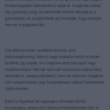
örökbefogadási hálózatokhoz adják le. A legtöbb ember
úgy gondolja, hogy az elkövetők utcáról rabolják el a
gyerekeket, de a statisztikák azt mutatják, hogy messze
nem ez a leggyakoribb.
Sok áldozat olyan családból érkezik, ahol
mélyszegénység, háború vagy családon belüli erőszak
történik, így tudják, kit a legkönnyebb becsapni vagy
megfélemlíteni. Ma már nem kell személyes kapcsolatot
létesíteni a „megrendelőkkel”, mert az internet világában
zárt csoportokban vagy folyamatosan változó felületeken
zajlik minden.
Ezért is figyeltek fel egyesek a Vinteden belüli
furcsaságra, amely első látásra értelmetlennek tűnt. A