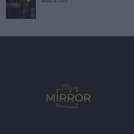
Minka 9. rész