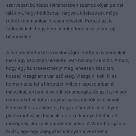
szervezett bűnözés történetében számos olyan példát
találunk, hogy hétköznapi tárgyak, kifejezések mögé
rejtett kommunikációt csempésztek. Persze azt is
tudnunk kell, hogy nem minden furcsa tartalom rejt
bűnügyeket.
A fent említett eset is óvatosságra intette a nyomozókat,
mert egy szokatlan hirdetés nem bizonyít semmit. Ahhoz,
hogy egy bűncselekményt meg lehessen állapítani
hosszú vizsgálatra van szükség. Vizsgálni kell, ki és
honnan adta fel a hirdetést, milyen kapcsolatban áll
másokkal, történt-e valódi pénzmozgás, és azt is, milyen
üzeneteket váltottak egymással az eladók és a vevők.
Felmerülhet az a kérdés, hogy a bűnözők miért ilyen
platformot választanának, de erre könnyű felelni: ott
mozognak, ahol sok ember van jelen. A Vinted forgalma
óriási, egy-egy bejegyzés könnyen elveszhet a