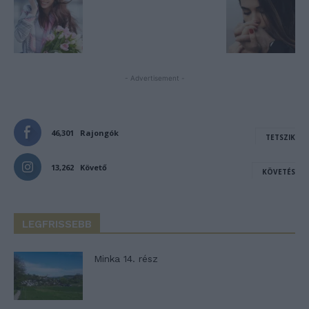
- Advertisement -
46,301
Rajongók
TETSZIK
13,262
Követő
KÖVETÉS
LEGFRISSEBB
Minka 14. rész