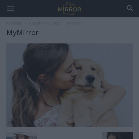
Kezdőlap
A segítő – 12. rész
MyMirror
MyMirror