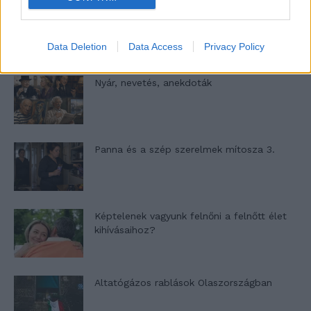
A világ legismertebb ruhái
Data Deletion
Data Access
Privacy Policy
Nyár, nevetés, anekdoták
Panna és a szép szerelmek mítosza 3.
Képtelenek vagyunk felnőni a felnőtt élet
kihívásaihoz?
Altatógázos rablások Olaszországban