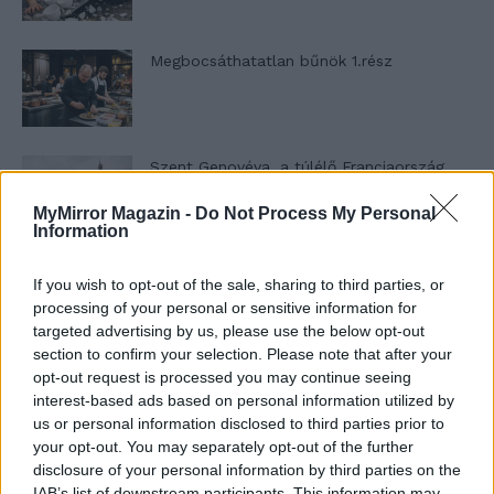
Megbocsáthatatlan bűnök 1.rész
Szent Genovéva, a túlélő Franciaország
jelképe
MyMirror Magazin -
Do Not Process My Personal
Information
Minka 12. rész
If you wish to opt-out of the sale, sharing to third parties, or
processing of your personal or sensitive information for
targeted advertising by us, please use the below opt-out
section to confirm your selection. Please note that after your
opt-out request is processed you may continue seeing
Minka 11. rész
interest-based ads based on personal information utilized by
us or personal information disclosed to third parties prior to
your opt-out. You may separately opt-out of the further
disclosure of your personal information by third parties on the
T. szereti a fiatal lányokat 14. rész
IAB’s list of downstream participants. This information may