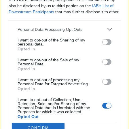
also be disclosed by us to third parties on the
IAB’s List of
Downstream Participants
that may further disclose it to other
third parties.
Pedig szóltam… – Miért nem hiszünk a
Personal Data Processing Opt Outs
nőknek, amikor segítséget kérnek?
I want to opt-out of the Sharing of my
personal data.
Opted In
A legidegesítőbb kifejezések laza
gyűjteménye
I want to opt-out of the Sale of my
Personal Data.
Opted In
I want to opt-out of processing my
Elyna Robbs: Adéle és az örökölt árnyak
Personal Data for Targeted Advertising.
13. rész
Opted In
I want to opt-out of Collection, Use,
Retention, Sale, and/or Sharing of my
Personal Data that Is Unrelated with the
Woody Allen megosztó zsenialitása
Purposes for which it was collected.
Opted Out
CONFIRM