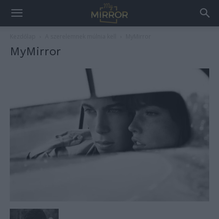
Kezdőlap
A szerelemnek múlnia kell
MyMirror
MyMirror