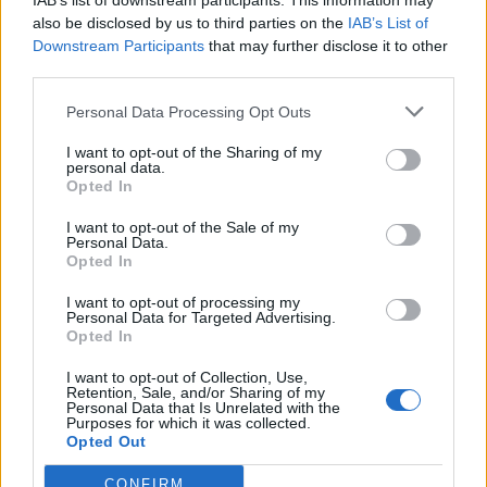
IAB’s list of downstream participants. This information may
also be disclosed by us to third parties on the
IAB’s List of
Downstream Participants
that may further disclose it to other
third parties.
Pedig szóltam… – Miért nem hiszünk a
Personal Data Processing Opt Outs
nőknek, amikor segítséget kérnek?
I want to opt-out of the Sharing of my
personal data.
Opted In
A legidegesítőbb kifejezések laza
gyűjteménye
I want to opt-out of the Sale of my
Personal Data.
Opted In
I want to opt-out of processing my
Elyna Robbs: Adéle és az örökölt árnyak
Personal Data for Targeted Advertising.
13. rész
Opted In
I want to opt-out of Collection, Use,
Retention, Sale, and/or Sharing of my
Personal Data that Is Unrelated with the
Woody Allen megosztó zsenialitása
Purposes for which it was collected.
Opted Out
CONFIRM