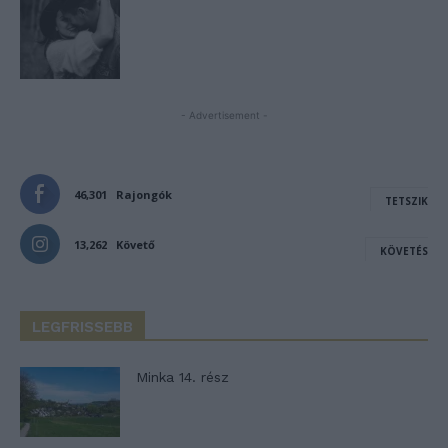
- Advertisement -
46,301
Rajongók
TETSZIK
13,262
Követő
KÖVETÉS
LEGFRISSEBB
Minka 14. rész