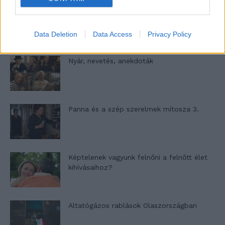
A világ legismertebb ruhái
Data Deletion
Data Access
Privacy Policy
Nyár, nevetés, anekdoták
Panna és a szép szerelmek mítosza 3.
Képtelenek vagyunk felnőni a felnőtt élet
kihívásaihoz?
Altatógázos rablások Olaszországban