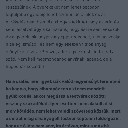
részesülnek. A gyerekeket nem lehet becsapni,
legfeljebb egy ideig lehet átverni, de a lélek és az
érzékelés nem hazudik, ahogy a tekintet vagy az érintés
sem, amelyet úgy alkalmazunk, hogy észre sem vesszük.
Az a gyerek, aki anyja vagy apja kedvence, ki is használja,
hízeleg, smúzol, és nem egy esetben titkos anyagi
előnyöket élvez. (Persze, adok egy ezrest, de tartsd a
szád. Nem kell megmondanod anyának, apának, de a
húgodnak se…stb.)
Ha a család nem igyekszik valódi egyensúlyt teremteni,
ha hagyja, hogy elharapózzon a ki nem mondott
gyűlölködés, akkor megássa a testvérek közötti
viszony szakadékát. Ilyen esetben nem alakulhat ki
mély kötődés, nem lehet valódi szövetség köztük, mert
az érzelmileg elhanyagolt testvér képtelen feldolgozni,
hogy az ő léte nem annyira értékes, mint a másiké.