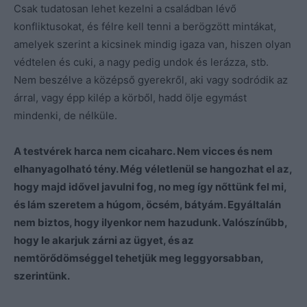
Csak tudatosan lehet kezelni a családban lévő
konfliktusokat, és félre kell tenni a berögzött mintákat,
amelyek szerint a kicsinek mindig igaza van, hiszen olyan
védtelen és cuki, a nagy pedig undok és lerázza, stb.
Nem beszélve a középső gyerekről, aki vagy sodródik az
árral, vagy épp kilép a körből, hadd ölje egymást
mindenki, de nélküle.
A testvérek harca nem cicaharc. Nem vicces és nem
elhanyagolható tény. Még véletlenül se hangozhat el az,
hogy majd idővel javulni fog, no meg így nőttünk fel mi,
és lám szeretem a húgom, öcsém, bátyám. Egyáltalán
nem biztos, hogy ilyenkor nem hazudunk. Valószínűbb,
hogy le akarjuk zárni az ügyet, és az
nemtörődömséggel tehetjük meg leggyorsabban,
szerintünk.