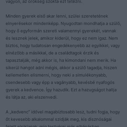
vagyon, az örökség szokta ezt tetézni.
Minden gyerek első akar lenni, szülei szeretetének
elnyerésekor mindenképp. Nyugodtan mondhatja a szülő,
hogy ő egyformán szereti valamennyi gyerekét, vannak
és lesznek jelek, amikor kiderül, hogy ez nem igaz. Nem
biztos, hogy tudatosan engedékenyebb az egyikkel, vagy
elnézőbb a másikkal, de a családtagok érzik és
tapasztalják, még akkor is, ha kimondani nem merik. Ha
sikerül hangot adni mégis, akkor a szülő tagadja, hiszen
kellemetlen elismerni, hogy neki a simulékonyabb,
csendesebb vagy épp a vagányabb, kevésbé nyafogós
gyerek a kedvence. Így hazudik. Ezt a hazugságot hallja
és látja az, aki elszenvedi.
A „kedvenc” idővel magabiztosabb lesz, tudni fogja, hogy
őt kevesebb alkalommal szidják meg, kis disznóságai
felett elsiklanak, míg testvérei más elbánásban