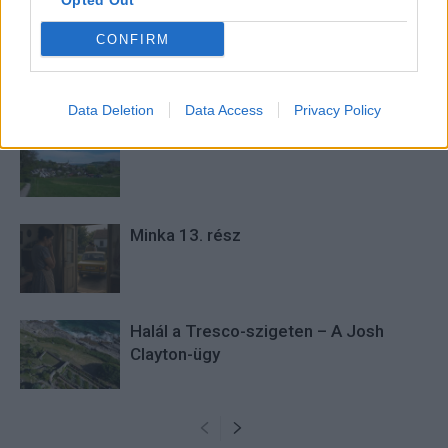
Opted Out
CONFIRM
KAPCSOLÓDÓ CIKKEK
TÖBB A SZERZŐTŐL
Data Deletion
Data Access
Privacy Policy
Minka 14. rész
Minka 13. rész
Halál a Tresco-szigeten – A Josh
Clayton-ügy