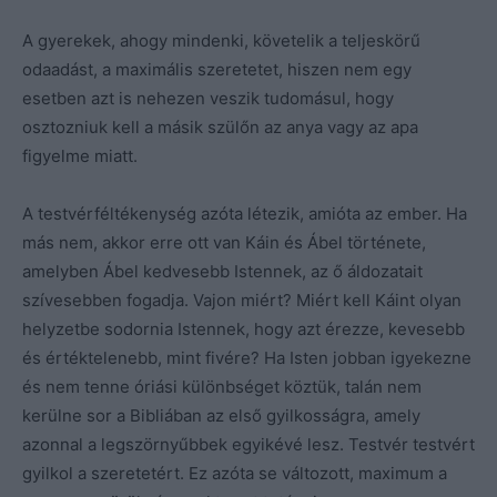
A gyerekek, ahogy mindenki, követelik a teljeskörű
odaadást, a maximális szeretetet, hiszen nem egy
esetben azt is nehezen veszik tudomásul, hogy
osztozniuk kell a másik szülőn az anya vagy az apa
figyelme miatt.
A testvérféltékenység azóta létezik, amióta az ember. Ha
más nem, akkor erre ott van Káin és Ábel története,
amelyben Ábel kedvesebb Istennek, az ő áldozatait
szívesebben fogadja. Vajon miért? Miért kell Káint olyan
helyzetbe sodornia Istennek, hogy azt érezze, kevesebb
és értéktelenebb, mint fivére? Ha Isten jobban igyekezne
és nem tenne óriási különbséget köztük, talán nem
kerülne sor a Bibliában az első gyilkosságra, amely
azonnal a legszörnyűbbek egyikévé lesz. Testvér testvért
gyilkol a szeretetért. Ez azóta se változott, maximum a