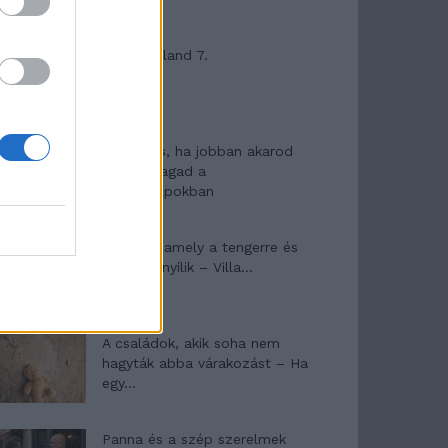
Máltai kaland 7.
10 tanács, ha jobban akarod
érezni magad a
hétköznapokban
Egy ház, amely a tengerre és
a fényre nyílik – Villa...
A családok, akik soha nem
hagyták abba várakozást – Ha
egy...
Panna és a szép szerelmek