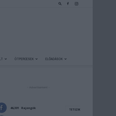
LT
ÖTPERCESEK
ELŐADÁSOK
- Advertisement -
46,301
Rajongók
TETSZIK