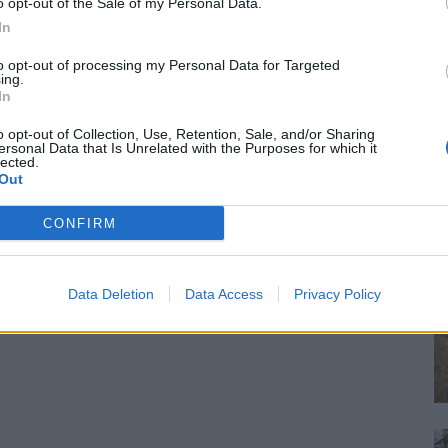
o opt-out of the Sale of my Personal Data.
In
to opt-out of processing my Personal Data for Targeted
ing.
In
o opt-out of Collection, Use, Retention, Sale, and/or Sharing
ersonal Data that Is Unrelated with the Purposes for which it
lected.
Out
CONFIRM
Data Deletion
Data Access
Privacy Policy