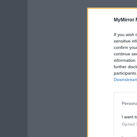
MyMirror 
If you wish 
sensitive in
confirm you
continue se
information 
further disc
participants
Downstream 
Persona
I want t
Opted 