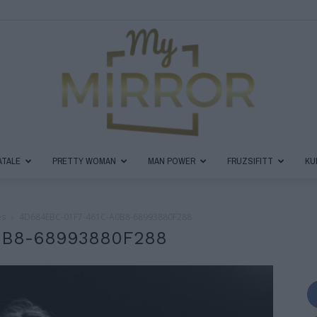
ATALE
PRETTY WOMAN
MAN POWER
FRUZSIFITT
KU
MyMirror
és
4D684EBC-01F7-461C-A0B8-68993880F288
0B8-68993880F288
Magazin