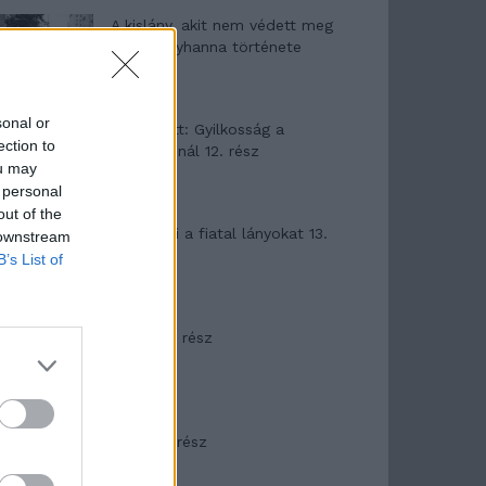
A kislány, akit nem védett meg
senki – Lyhanna története
sonal or
T. Barnett: Gyilkosság a
ection to
Garda-tónál 12. rész
ou may
 personal
out of the
T. szereti a fiatal lányokat 13.
 downstream
rész
B’s List of
Minka 10. rész
Minka 9. rész