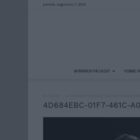
péntek, augusztus 7, 2026
MYMIRROR PÁLYÁZAT
FEMME F
Kezdőlap
A tökéletes házasság csak szemfényveszt
4D684EBC-01F7-461C-A