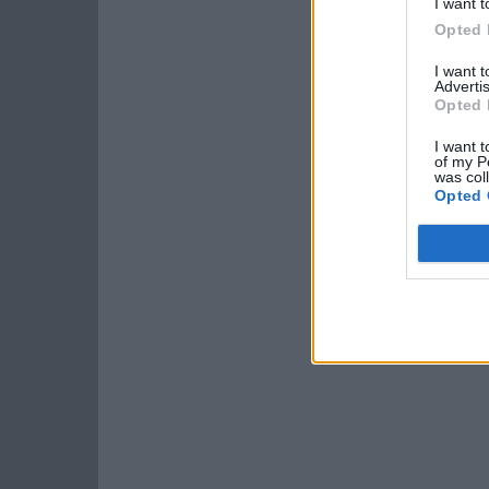
I want t
Opted 
I want 
Advertis
Opted 
I want t
of my P
was col
Opted 