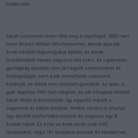
halála után.
Sarah Lockwood néven látta meg a napvilágot. 1862-ben
ment férjhez William Winchesterhez, akinek apja pár
évvel később fegyvergyárat épített, és annak
jövedelméből mesés vagyonra tett szert. Az irgalmatlan
gazdagság azonban nem járt együtt szerencsével és
boldogsággal, mert a pár elveszítette csecsemő
kislányát, és többé nem született gyerekük. Az após, a
gyár alapítója 1881-ben meghalt, és pár hónappal később
Sarah férjét is elveszítette. Így egyedül maradt a
vagyonnal és baljós életével. Amikor nővére is elhunyt,
úgy döntött Kaliforniába költözik és megvesz egy 8
szobás házat. Ez a ház az évek során csak nőtt,
növekedett, végül 161 szobásra duzzadt 40 kandallóval,