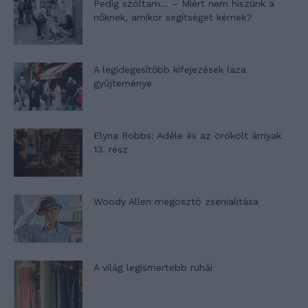
Pedig szóltam… – Miért nem hiszünk a
nőknek, amikor segítséget kérnek?
A legidegesítőbb kifejezések laza
gyűjteménye
Elyna Robbs: Adéle és az örökölt árnyak
13. rész
Woody Allen megosztó zsenialitása
A világ legismertebb ruhái