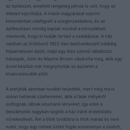
az építészet, emellett rengeteg pénze is volt, hogy az
ötleteit kipróbálja. A másik magyarázat szerint
kimondottan odafigyelt a szegényebbekre, és az
építkezésen mindig kaptak munkát a környékbeli
mesterek
,
hogy el tudják tartani a családjukat. A ház
valóban az örökösnő 1922-ben bekövetkezett haláláig
folyamatosan épült, majd egy éles szemű vállalkozó
házaspár, John és Mayme Brown vásárolta meg, akik egy
évvel később már megnyitották az épületet a
kíváncsiskodók előtt.
A pletykák azonban tovább terjedtek, mert még ma is
sokan hallanak szellemeket, akik a falak mélyéről
suttognak, látnak elsuhanó lényeket, így ezek a
beszámolók nagyban segítik a ház iránti érdeklődés
növekedését. Ám a titok továbbra is titok marad és nem
tudni, hogy egy remek üzleti fogás eredménye a zsúfolt,