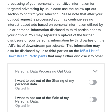
processing of your personal or sensitive information for
targeted advertising by us, please use the below opt-out
section to confirm your selection. Please note that after your
Minka 13. rész
opt-out request is processed you may continue seeing
interest-based ads based on personal information utilized by
us or personal information disclosed to third parties prior to
your opt-out. You may separately opt-out of the further
Halál a Tresco-szigeten – A Josh
disclosure of your personal information by third parties on the
IAB’s list of downstream participants. This information may
Clayton-ügy
also be disclosed by us to third parties on the
IAB’s List of
Downstream Participants
that may further disclose it to other
third parties.
Personal Data Processing Opt Outs
I want to opt-out of the Sharing of my
HOZZÁSZÓLOK A CIKKHEZ
personal data.
Opted In
I want to opt-out of the Sale of my
Personal Data.
Opted In