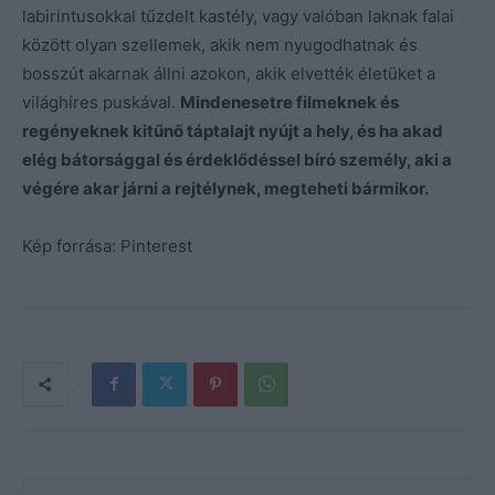
labirintusokkal tűzdelt kastély, vagy valóban laknak falai
között olyan szellemek, akik nem nyugodhatnak és
bosszút akarnak állni azokon, akik elvették életüket a
világhíres puskával.
Mindenesetre filmeknek és
regényeknek kitűnő táptalajt nyújt a hely, és ha akad
elég bátorsággal és érdeklődéssel bíró személy, aki a
végére akar járni a rejtélynek, megteheti bármikor.
Kép forrása: Pinterest