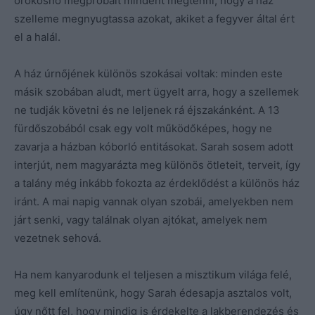
örökösnő megpróbált mindent megtenni, hogy a ház
szelleme megnyugtassa azokat, akiket a fegyver által ért
el a halál.
A ház úrnőjének különös szokásai voltak: minden este
másik szobában aludt, mert ügyelt arra, hogy a szellemek
ne tudják követni és ne leljenek rá éjszakánként. A 13
fürdőszobából csak egy volt működőképes, hogy ne
zavarja a házban kóborló entitásokat. Sarah sosem adott
interjút, nem magyarázta meg különös ötleteit, terveit, így
a talány még inkább fokozta az érdeklődést a különös ház
iránt. A mai napig vannak olyan szobái, amelyekben nem
járt senki, vagy találnak olyan ajtókat, amelyek nem
vezetnek sehová.
Ha nem kanyarodunk el teljesen a misztikum világa felé,
meg kell említenünk, hogy Sarah édesapja asztalos volt,
úgy nőtt fel, hogy mindig is érdekelte a lakberendezés és