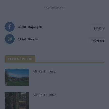
- Advertisement -
46,301
Rajongók
TETSZIK
13,262
Követő
KÖVETÉS
LEGFRISSEBB
Minka 14. rész
Minka 13. rész