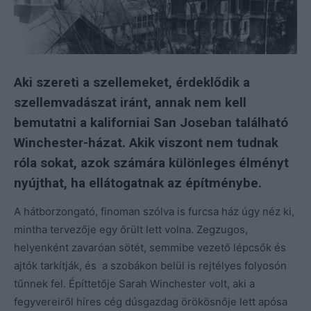
Aki szereti a szellemeket, érdeklődik a
szellemvadászat iránt, annak nem kell
bemutatni a kaliforniai San Joseban található
Winchester-házat. Akik viszont nem tudnak
róla sokat, azok számára különleges élményt
nyújthat, ha ellátogatnak az építménybe.
A hátborzongató, finoman szólva is furcsa ház úgy néz ki,
mintha tervezője egy őrült lett volna. Zegzugos,
helyenként zavaróan sötét, semmibe vezető lépcsők és
ajtók tarkítják, és a szobákon belül is rejtélyes folyosón
tűnnek fel. Építtetője Sarah Winchester volt, aki a
fegyvereiről híres cég dúsgazdag örökösnője lett apósa