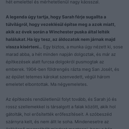
hét emelettel és mérhetetlenül nagy káosszal.
A legenda úgy tartja, hogy Sarah férje sugallta a
túlvilágról, hogy vezeklésül építse meg a azok miatt,
akik az évek során a Winchester puska által lelték
halálukat. Ha így tesz, az áldozatok nem járnak majd
vissza kísérteni…
Egy biztos, a munka úgy nézett ki, sose
marad abba, a hét minden napján dolgoztak, és már az
építkezések alatt furcsa dolgokról pusmogtak az
emberek. 1904-ben földrengés rázta meg San Josét, és
az épület tetemes károkat szenvedett, végül három
emeletet elbontottak. Ma négyemeletes.
Az építkezés rendületlenül folyt tovább, és Sarah jó és
rossz szellemekkel is társalgott a falak között, akik hol
gátolták, hol erősítették erőfeszítéseit. A szóbeszéd
szárnyra kelt, és nem állt le soha. Mindenesetre az