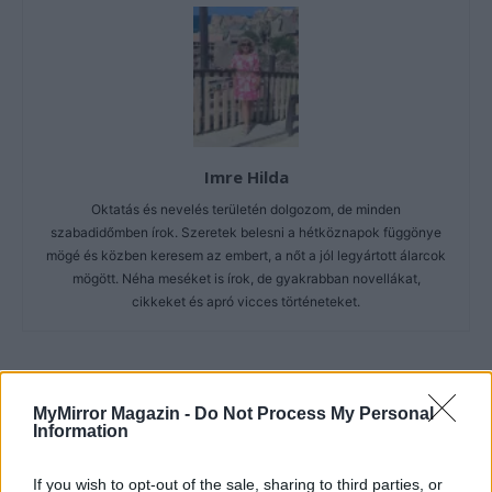
Imre Hilda
Oktatás és nevelés területén dolgozom, de minden
szabadidőmben írok. Szeretek belesni a hétköznapok függönye
mögé és közben keresem az embert, a nőt a jól legyártott álarcok
mögött. Néha meséket is írok, de gyakrabban novellákat,
cikkeket és apró vicces történeteket.
KAPCSOLÓDÓ CIKKEK
TÖBB A SZERZŐTŐL
MyMirror Magazin -
Do Not Process My Personal
Information
Minka 14. rész
If you wish to opt-out of the sale, sharing to third parties, or