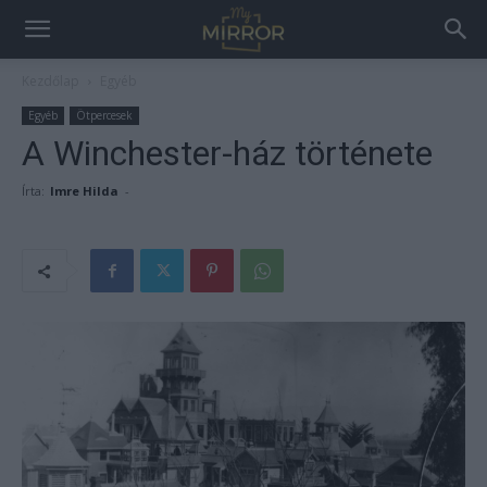
Kezdőlap
Egyéb
Egyéb
Ötpercesek
A Winchester-ház története
Írta:
Imre Hilda
-