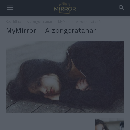
Kezdőlap
A zongoratanár
MyMirror - A zongoratanár
MyMirror – A zongoratanár