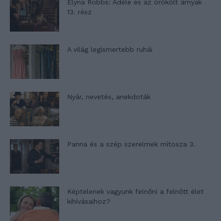
Elyna Robbs: Adéle és az örökölt árnyak
13. rész
A világ legismertebb ruhái
Nyár, nevetés, anekdoták
Panna és a szép szerelmek mítosza 3.
Képtelenek vagyunk felnőni a felnőtt élet
kihívásaihoz?