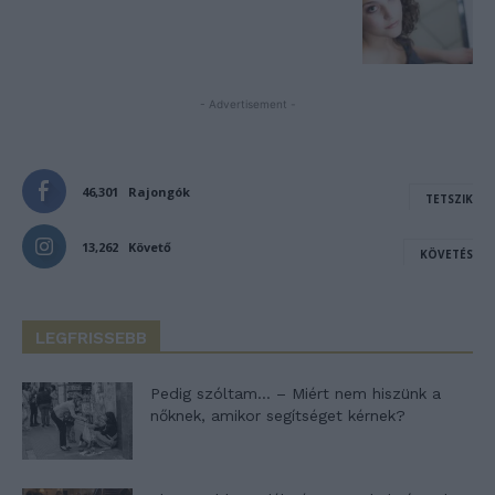
- Advertisement -
46,301
Rajongók
TETSZIK
13,262
Követő
KÖVETÉS
LEGFRISSEBB
Pedig szóltam… – Miért nem hiszünk a
nőknek, amikor segítséget kérnek?