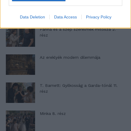
A családok, akik soha nem hagyták abba
várakozást – Ha egy...
Data Deletion
Data Access
Privacy Policy
Panna és a szép szerelmek mítosza 2.
rész
Az ereklyék modern dilemmája
T. Barnett: Gyilkosság a Garda-tónál 11.
rész
Minka 8. rész