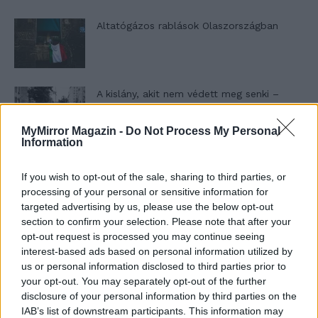
Altatógázos rablások Olaszországban
A kislány, akit nem védett meg senki –
Lyhanna története
MyMirror Magazin -
Do Not Process My Personal
Information
T. Barnett: Gyilkosság a Garda-tónál 12.
rész
If you wish to opt-out of the sale, sharing to third parties, or
processing of your personal or sensitive information for
targeted advertising by us, please use the below opt-out
section to confirm your selection. Please note that after your
T. szereti a fiatal lányokat 13. rész
opt-out request is processed you may continue seeing
interest-based ads based on personal information utilized by
us or personal information disclosed to third parties prior to
your opt-out. You may separately opt-out of the further
disclosure of your personal information by third parties on the
Minka 10. rész
IAB’s list of downstream participants. This information may