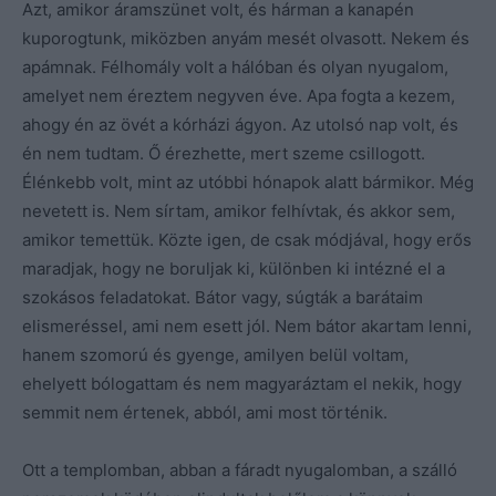
Azt, amikor áramszünet volt, és hárman a kanapén
kuporogtunk, miközben anyám mesét olvasott. Nekem és
apámnak. Félhomály volt a hálóban és olyan nyugalom,
amelyet nem éreztem negyven éve. Apa fogta a kezem,
ahogy én az övét a kórházi ágyon. Az utolsó nap volt, és
én nem tudtam. Ő érezhette, mert szeme csillogott.
Élénkebb volt, mint az utóbbi hónapok alatt bármikor. Még
nevetett is. Nem sírtam, amikor felhívtak, és akkor sem,
amikor temettük. Közte igen, de csak módjával, hogy erős
maradjak, hogy ne boruljak ki, különben ki intézné el a
szokásos feladatokat. Bátor vagy, súgták a barátaim
elismeréssel, ami nem esett jól. Nem bátor akartam lenni,
hanem szomorú és gyenge, amilyen belül voltam,
ehelyett bólogattam és nem magyaráztam el nekik, hogy
semmit nem értenek, abból, ami most történik.
Ott a templomban, abban a fáradt nyugalomban, a szálló