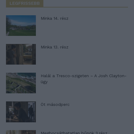
LEGFRISSEBB
Minka 14. rész
Minka 13. rész
Halál a Tresco-szigeten – A Josh Clayton-
ügy
Öt másodperc
Megbocsáthatatlan bűnök 3.rész