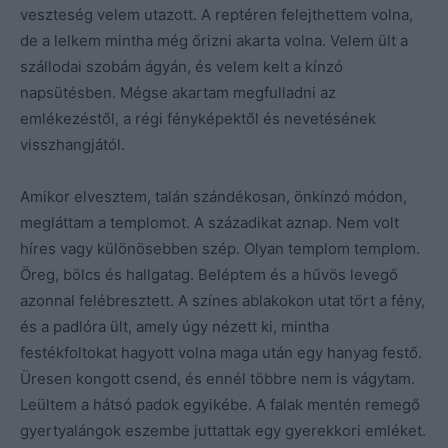
veszteség velem utazott. A reptéren felejthettem volna,
de a lelkem mintha még őrizni akarta volna. Velem ült a
szállodai szobám ágyán, és velem kelt a kínzó
napsütésben. Mégse akartam megfulladni az
emlékezéstől, a régi fényképektől és nevetésének
visszhangjától.
Amikor elvesztem, talán szándékosan, önkínzó módon,
megláttam a templomot. A századikat aznap. Nem volt
híres vagy különösebben szép. Olyan templom templom.
Öreg, bölcs és hallgatag. Beléptem és a hűvös levegő
azonnal felébresztett. A színes ablakokon utat tört a fény,
és a padlóra ült, amely úgy nézett ki, mintha
festékfoltokat hagyott volna maga után egy hanyag festő.
Üresen kongott csend, és ennél többre nem is vágytam.
Leültem a hátsó padok egyikébe. A falak mentén remegő
gyertyalángok eszembe juttattak egy gyerekkori emléket.