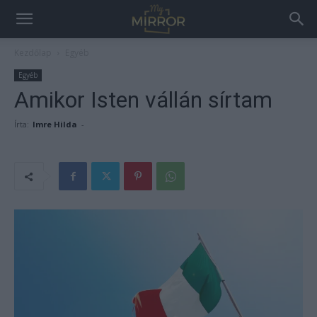
Kezdőlap
Egyéb
Egyéb
Amikor Isten vállán sírtam
Írta:
Imre Hilda
-