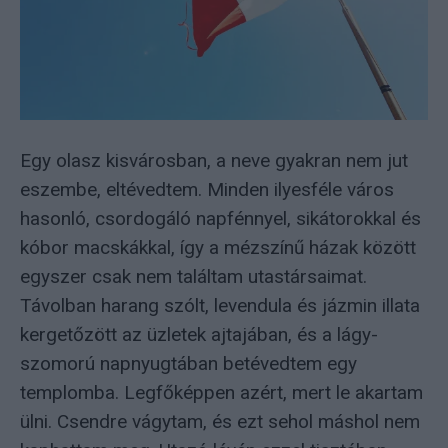
Egy olasz kisvárosban, a neve gyakran nem jut
eszembe, eltévedtem. Minden ilyesféle város
hasonló, csordogáló napfénnyel, sikátorokkal és
kóbor macskákkal, így a mézszínű házak között
egyszer csak nem találtam utastársaimat.
Távolban harang szólt, levendula és jázmin illata
kergetőzött az üzletek ajtajában, és a lágy-
szomorú napnyugtában betévedtem egy
templomba. Legfőképpen azért, mert le akartam
ülni. Csendre vágytam, és ezt sehol máshol nem