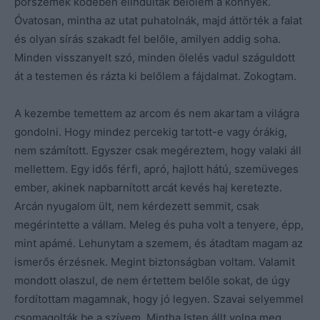
porszemek ködében elindultak belőlem a könnyek.
Óvatosan, mintha az utat puhatolnák, majd áttörték a falat
és olyan sírás szakadt fel belőle, amilyen addig soha.
Minden visszanyelt szó, minden ölelés vadul száguldott
át a testemen és rázta ki belőlem a fájdalmat. Zokogtam.
A kezembe temettem az arcom és nem akartam a világra
gondolni. Hogy mindez percekig tartott-e vagy órákig,
nem számított. Egyszer csak megéreztem, hogy valaki áll
mellettem. Egy idős férfi, apró, hajlott hátú, szemüveges
ember, akinek napbarnított arcát kevés haj keretezte.
Arcán nyugalom ült, nem kérdezett semmit, csak
megérintette a vállam. Meleg és puha volt a tenyere, épp,
mint apámé. Lehunytam a szemem, és átadtam magam az
ismerős érzésnek. Megint biztonságban voltam. Valamit
mondott olaszul, de nem értettem belőle sokat, de úgy
fordítottam magamnak, hogy jó legyen. Szavai selyemmel
csomagolták be a szívem. Mintha Isten állt volna meg