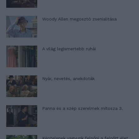
Woody Allen megosztó zsenialitása
A világ legismertebb ruhái
Nyár, nevetés, anekdoták
Panna és a szép szerelmek mítosza 3.
Képtelenek vagyunk felnőni a felnőtt élet