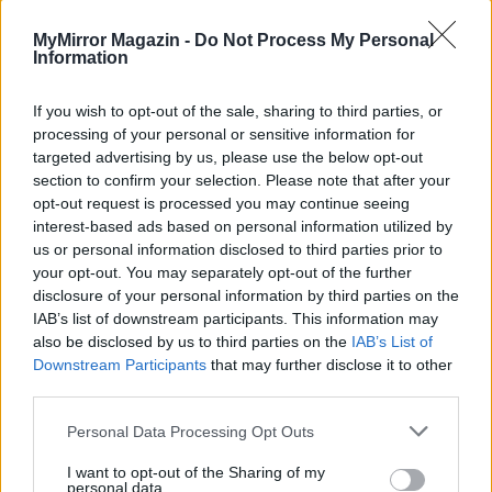
mögé és közben keresem az embert, a nőt a jól legyártott álarcok
mögött. Néha meséket is írok, de gyakrabban novellákat,
MyMirror Magazin -
Do Not Process My Personal
cikkeket és apró vicces történeteket.
Information
If you wish to opt-out of the sale, sharing to third parties, or
processing of your personal or sensitive information for
KAPCSOLÓDÓ CIKKEK
TÖBB A SZERZŐTŐL
targeted advertising by us, please use the below opt-out
section to confirm your selection. Please note that after your
Minka 14. rész
opt-out request is processed you may continue seeing
interest-based ads based on personal information utilized by
us or personal information disclosed to third parties prior to
your opt-out. You may separately opt-out of the further
disclosure of your personal information by third parties on the
Minka 13. rész
IAB’s list of downstream participants. This information may
also be disclosed by us to third parties on the
IAB’s List of
Downstream Participants
that may further disclose it to other
third parties.
Halál a Tresco-szigeten – A Josh
Personal Data Processing Opt Outs
Clayton-ügy
I want to opt-out of the Sharing of my
personal data.