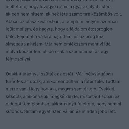
mellettem, hogy levegye rólam a gyász súlyát. Isten,
akiben nem hittem, akinek léte számomra közömbös volt.
Abban az olasz kivárosban, a templom mélyén azonban
leült mellém, és hagyta, hogy a fájdalom átcsorogjon
belé. Fejemet a vállára hajtottam, és az öreg kéz
simogatta a hajam. Már nem emlékszem mennyi idő
múlva köszöntem el, de csak a szememmel és egy
félmosollyal.
Odakint arannyal szőtték az estét. Már mélysárgában
fürödtek az utcák, amikor elindultam a főtér felé. Tudtam
merre van. Hogy honnan, magam sem értem. Évekkel
később, amikor valaki megkérdezte, mi történt abban az
eldugott templomban, akkor annyit feleltem, hogy semmi
különös. Sírtam egyet Isten vállán és minden jobb lett.