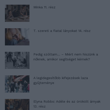
Minka 11. rész
T. szereti a fiatal lányokat 14. rész
Pedig szóltam… – Miért nem hiszünk a
nőknek, amikor segítséget kérnek?
A legidegesítőbb kifejezések laza
gyűjteménye
Elyna Robbs: Adéle és az örökölt árnyak
13. rész