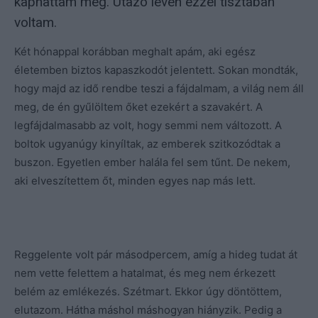
kaphattam meg. Utazó lévén ezzel tisztában
voltam.
Két hónappal korábban meghalt apám, aki egész
életemben biztos kapaszkodót jelentett. Sokan mondták,
hogy majd az idő rendbe teszi a fájdalmam, a világ nem áll
meg, de én gyűlöltem őket ezekért a szavakért. A
legfájdalmasabb az volt, hogy semmi nem változott. A
boltok ugyanúgy kinyíltak, az emberek szitkozódtak a
buszon. Egyetlen ember halála fel sem tűnt. De nekem,
aki elveszítettem őt, minden egyes nap más lett.
Reggelente volt pár másodpercem, amíg a hideg tudat át
nem vette felettem a hatalmat, és meg nem érkezett
belém az emlékezés. Szétmart. Ekkor úgy döntöttem,
elutazom. Hátha máshol máshogyan hiányzik. Pedig a