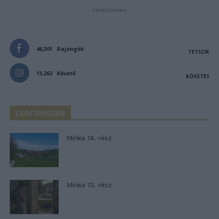
- Advertisement -
46,301
Rajongók
TETSZIK
13,262
Követő
KÖVETÉS
LEGFRISSEBB
Minka 14. rész
Minka 13. rész