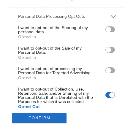
nőknek, amikor segítséget kérnek?
third parties.
Personal Data Processing Opt Outs
A legidegesítőbb kifejezések laza
I want to opt-out of the Sharing of my
personal data.
gyűjteménye
Opted In
I want to opt-out of the Sale of my
Personal Data.
Elyna Robbs: Adéle és az örökölt árnyak
Opted In
13. rész
I want to opt-out of processing my
Personal Data for Targeted Advertising.
Opted In
Woody Allen megosztó zsenialitása
I want to opt-out of Collection, Use,
Retention, Sale, and/or Sharing of my
Personal Data that Is Unrelated with the
Purposes for which it was collected.
Opted Out
A világ legismertebb ruhái
CONFIRM