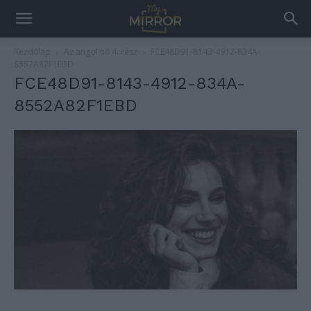
Kezdőlap
Az angol nő 4. rész
FCE48D91-8143-4912-834A-
8552A82F1EBD
FCE48D91-8143-4912-834A-
8552A82F1EBD