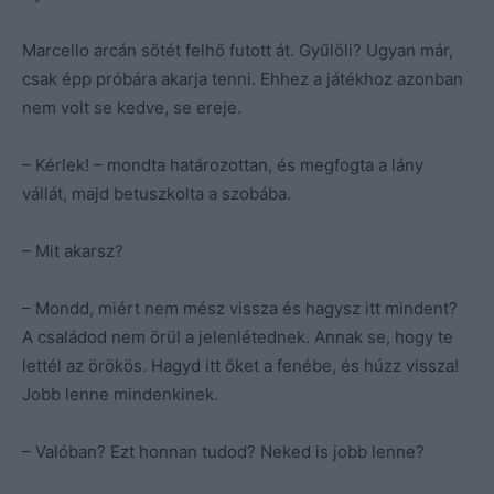
Marcello arcán sötét felhő futott át. Gyűlöli? Ugyan már,
csak épp próbára akarja tenni. Ehhez a játékhoz azonban
nem volt se kedve, se ereje.
– Kérlek! – mondta határozottan, és megfogta a lány
vállát, majd betuszkolta a szobába.
– Mit akarsz?
– Mondd, miért nem mész vissza és hagysz itt mindent?
A családod nem örül a jelenlétednek. Annak se, hogy te
lettél az örökös. Hagyd itt őket a fenébe, és húzz vissza!
Jobb lenne mindenkinek.
– Valóban? Ezt honnan tudod? Neked is jobb lenne?