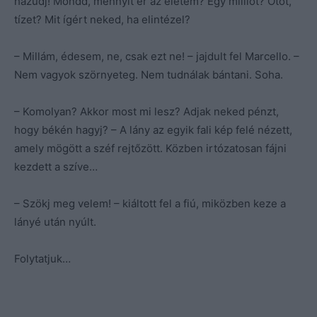
hazudj! Mondd, mennyit ér az életem? Egy milliót? Ötöt,
tízet? Mit ígért neked, ha elintézel?
– Millám, édesem, ne, csak ezt ne! – jajdult fel Marcello. –
Nem vagyok szörnyeteg. Nem tudnálak bántani. Soha.
– Komolyan? Akkor most mi lesz? Adjak neked pénzt,
hogy békén hagyj? – A lány az egyik fali kép felé nézett,
amely mögött a széf rejtőzött. Közben irtózatosan fájni
kezdett a szíve…
– Szökj meg velem! – kiáltott fel a fiú, miközben keze a
lányé után nyúlt.
Folytatjuk…