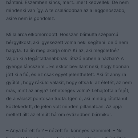
bántani. Eszemben sincs, mert…mert kedvellek. De nem
mindenki van így. A te családodban az a leggonoszabb,
akire nem is gondolsz.
Milla arca elkomorodott. Hosszan bámulta széparcú
bérgyilkost, aki igyekezett volna neki segíteni, de ő nem
hagyta. Talán meg akarja ölni? Ki az, aki megöletné?
Vajon ki a legártatlanabbnak látszó ebben a házban? A
gyenge láncszem… És ekkor bevillant neki, hogy honnan
jött ki a fiú, és ez csak egyet jelenthetett. Aki őt annyira
gyűlöli, hogy ráküld valakit, hogy oltsa ki az életét, az nem
más, mint az anyja? Lehetséges volna? Lehajtotta a fejét,
de a választ pontosan tudta. Igen ő, aki mindig látatlanul
közlekedett, de jelen volt minden pillanatban. Az apja
mellett állt az elmúlt három évtizedben bármikor.
– Anya bérelt fel? – nézett fel könnyes szemmel. – Ne