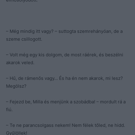
– Még mindig itt vagy? – suttogta szemrehányóan, de a
szeme csillogott.
– Volt még egy kis dolgom, de most ráérek, és beszélni
akarok veled.
– Hű, de rámenős vagy… És ha én nem akarok, mi lesz?
Megölsz?
– Fejezd be, Milla és menjünk a szobádba! – mordult rá a
fiú.
– Te ne parancsolgass nekem! Nem félek tőled, ne hidd.
Gyűlöllek!