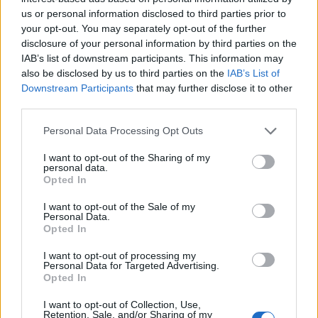
szabadidőmben írok. Szeretek belesni a hétköznapok függönye
us or personal information disclosed to third parties prior to
mögé és közben keresem az embert, a nőt a jól legyártott álarcok
your opt-out. You may separately opt-out of the further
mögött. Néha meséket is írok, de gyakrabban novellákat,
disclosure of your personal information by third parties on the
cikkeket és apró vicces történeteket.
IAB’s list of downstream participants. This information may
also be disclosed by us to third parties on the
IAB’s List of
Downstream Participants
that may further disclose it to other
third parties.
KAPCSOLÓDÓ CIKKEK
TÖBB A SZERZŐTŐL
Personal Data Processing Opt Outs
Pedig szóltam… – Miért nem hiszünk a
I want to opt-out of the Sharing of my
personal data.
nőknek, amikor segítséget kérnek?
Opted In
I want to opt-out of the Sale of my
Personal Data.
Elyna Robbs: Adéle és az örökölt
Opted In
árnyak 13. rész
I want to opt-out of processing my
Personal Data for Targeted Advertising.
Opted In
A világ legismertebb ruhái
I want to opt-out of Collection, Use,
Retention, Sale, and/or Sharing of my