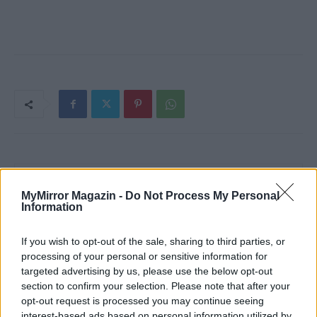
MyMirror Magazin -
Do Not Process My Personal
Information
If you wish to opt-out of the sale, sharing to third parties, or
processing of your personal or sensitive information for
targeted advertising by us, please use the below opt-out
section to confirm your selection. Please note that after your
Imre Hilda
opt-out request is processed you may continue seeing
Oktatás és nevelés területén dolgozom, de minden
interest-based ads based on personal information utilized by