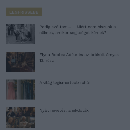
LEGFRISSEBB
Pedig szóltam… – Miért nem hiszünk a
nőknek, amikor segítséget kérnek?
Elyna Robbs: Adéle és az örökölt árnyak
13. rész
A világ legismertebb ruhái
Nyár, nevetés, anekdoták