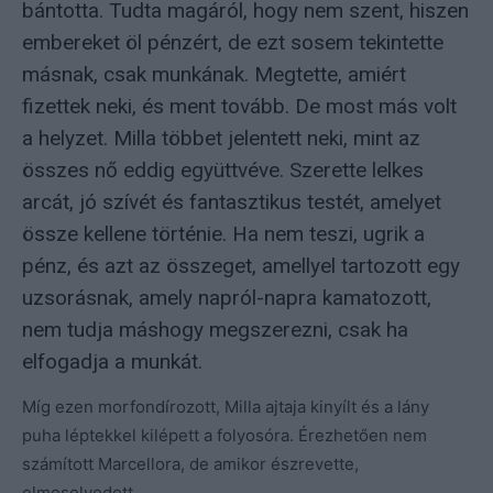
bántotta. Tudta magáról, hogy nem szent, hiszen
embereket öl pénzért, de ezt sosem tekintette
másnak, csak munkának. Megtette, amiért
fizettek neki, és ment tovább. De most más volt
a helyzet. Milla többet jelentett neki, mint az
összes nő eddig együttvéve. Szerette lelkes
arcát, jó szívét és fantasztikus testét, amelyet
össze kellene történie. Ha nem teszi, ugrik a
pénz, és azt az összeget, amellyel tartozott egy
uzsorásnak, amely napról-napra kamatozott,
nem tudja máshogy megszerezni, csak ha
elfogadja a munkát.
Míg ezen morfondírozott, Milla ajtaja kinyílt és a lány
puha léptekkel kilépett a folyosóra. Érezhetően nem
számított Marcellora, de amikor észrevette,
elmosolyodott.