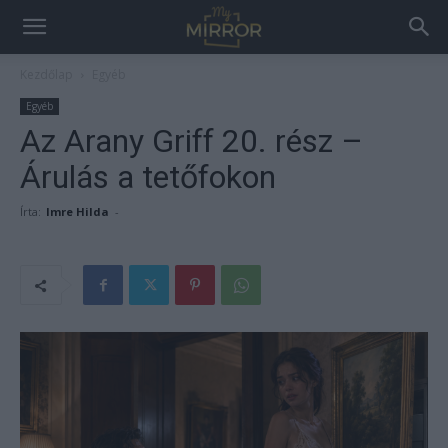
Kezdőlap
Egyéb
Egyéb
Az Arany Griff 20. rész –
Árulás a tetőfokon
Írta:
Imre Hilda
-