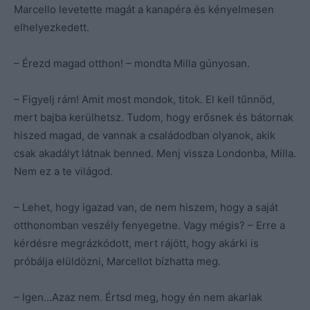
Marcello levetette magát a kanapéra és kényelmesen
elhelyezkedett.
– Érezd magad otthon! – mondta Milla gúnyosan.
– Figyelj rám! Amit most mondok, titok. El kell tűnnöd,
mert bajba kerülhetsz. Tudom, hogy erősnek és bátornak
hiszed magad, de vannak a családodban olyanok, akik
csak akadályt látnak benned. Menj vissza Londonba, Milla.
Nem ez a te világod.
– Lehet, hogy igazad van, de nem hiszem, hogy a saját
otthonomban veszély fenyegetne. Vagy mégis? – Erre a
kérdésre megrázkódott, mert rájött, hogy akárki is
próbálja elüldözni, Marcellot bízhatta meg.
– Igen…Azaz nem. Értsd meg, hogy én nem akarlak