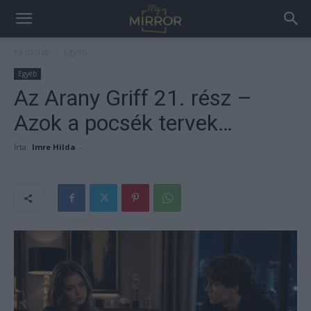
Kezdőlap
Egyéb
Egyéb
Az Arany Griff 21. rész –
Azok a pocsék tervek…
Írta:
Imre Hilda
-