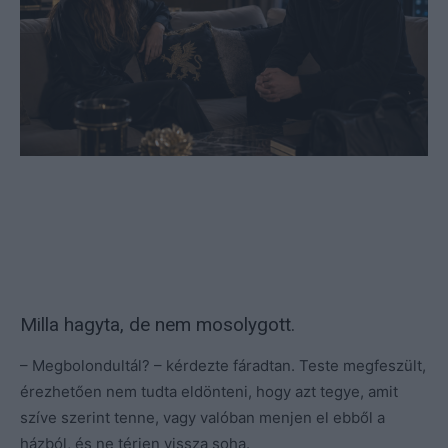
Milla hagyta, de nem mosolygott.
– Megbolondultál? – kérdezte fáradtan. Teste megfeszült,
érezhetően nem tudta eldönteni, hogy azt tegye, amit
szíve szerint tenne, vagy valóban menjen el ebből a
házból, és ne térjen vissza soha.