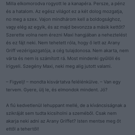
Milla elkomorodva rogyott le a kanapéra. Persze, a pénz
és a hatalom. Az egész világot ez a két dolog mozgatja,
no meg a szex. Vajon mindhárom kell a boldogsághoz,
vagy elég az egyik, és az majd bevonzza a másik kettőt?
Szerette volna nem érezni Maxi hangjában a neheztelést
és ez fájt neki. Nem tehetett róla, hogy ő lett az Arany
Griff vezérigazgatója, a cég tulajdonosa. Nem akarta, nem
várta és nem is számított rá. Most mindenki gyűlöli és
irigyeli. Szegény Maxi, neki meg alig jutott valami.
– Figyelj! – mondta kisvártatva felélénkülve. – Van egy
tervem. Gyere, ülj le, és elmondok mindent. Jó?
A fiú kedvetlenül lehuppant mellé, de a kíváncsiságnak a
szikráját sem tudta kicsiholni a szeméből. Csak nem
akarja neki adni az Arany Griffet? Isten mentse meg őt
ettől a tehertől!