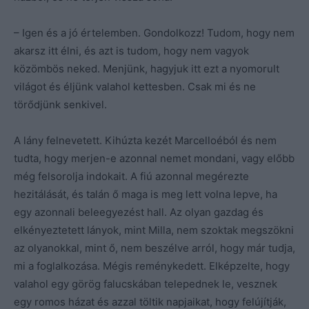
– Igen és a jó értelemben. Gondolkozz! Tudom, hogy nem
akarsz itt élni, és azt is tudom, hogy nem vagyok
közömbös neked. Menjünk, hagyjuk itt ezt a nyomorult
világot és éljünk valahol kettesben. Csak mi és ne
törődjünk senkivel.
A lány felnevetett. Kihúzta kezét Marcelloéból és nem
tudta, hogy merjen-e azonnal nemet mondani, vagy előbb
még felsorolja indokait. A fiú azonnal megérezte
hezitálását, és talán ő maga is meg lett volna lepve, ha
egy azonnali beleegyezést hall. Az olyan gazdag és
elkényeztetett lányok, mint Milla, nem szoktak megszökni
az olyanokkal, mint ő, nem beszélve arról, hogy már tudja,
mi a foglalkozása. Mégis reménykedett. Elképzelte, hogy
valahol egy görög falucskában telepednek le, vesznek
egy romos házat és azzal töltik napjaikat, hogy felújítják,