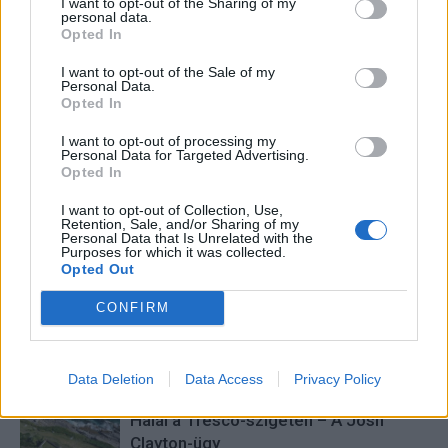
I want to opt-out of the Sharing of my
personal data.
szabadidőmben írok. Szeretek belesni a hétköznapok függönye
Opted In
mögé és közben keresem az embert, a nőt a jól legyártott álarcok
mögött. Néha meséket is írok, de gyakrabban novellákat,
I want to opt-out of the Sale of my
cikkeket és apró vicces történeteket.
Personal Data.
Opted In
I want to opt-out of processing my
Personal Data for Targeted Advertising.
Opted In
KAPCSOLÓDÓ CIKKEK
TÖBB A SZERZŐTŐL
I want to opt-out of Collection, Use,
Retention, Sale, and/or Sharing of my
Minka 14. rész
Personal Data that Is Unrelated with the
Purposes for which it was collected.
Opted Out
CONFIRM
Minka 13. rész
Data Deletion
Data Access
Privacy Policy
Halál a Tresco-szigeten – A Josh
Clayton-ügy