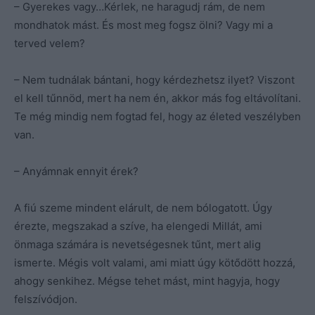
– Gyerekes vagy…Kérlek, ne haragudj rám, de nem
mondhatok mást. És most meg fogsz ölni? Vagy mi a
terved velem?
– Nem tudnálak bántani, hogy kérdezhetsz ilyet? Viszont
el kell tűnnöd, mert ha nem én, akkor más fog eltávolítani.
Te még mindig nem fogtad fel, hogy az életed veszélyben
van.
– Anyámnak ennyit érek?
A fiú szeme mindent elárult, de nem bólogatott. Úgy
érezte, megszakad a szíve, ha elengedi Millát, ami
önmaga számára is nevetségesnek tűnt, mert alig
ismerte. Mégis volt valami, ami miatt úgy kötődött hozzá,
ahogy senkihez. Mégse tehet mást, mint hagyja, hogy
felszívódjon.