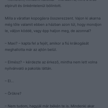
elpirult és önkéntelenül bólintott.
Milla a váratlan kopogásra összerezzent. Vajon ki akarna
még tőle valamit ebben a házban azon túl, hogy mondjon
le, váljon köddé, vagy épp haljon meg, de azonnal?
– Maxi? – kapta fel a fejét, amikor a fiú krákogását
meghallotta már az ajtón belül.
– Elmész? – kérdezte az érkező, mintha nem lett volna
nyilvánvaló a pakolás láttán.
– El…
– Örökre?
– Nem tudom, hagyjál már békén te is. Mindenki akar