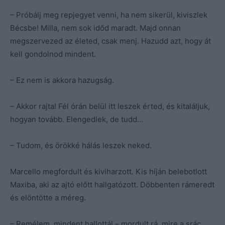
– Próbálj meg repjegyet venni, ha nem sikerül, kiviszlek
Bécsbe! Milla, nem sok időd maradt. Majd onnan
megszervezed az életed, csak menj. Hazudd azt, hogy át
kell gondolnod mindent.
– Ez nem is akkora hazugság.
– Akkor rajta! Fél órán belül itt leszek érted, és kitaláljuk,
hogyan tovább. Elengedlek, de tudd…
– Tudom, és örökké hálás leszek neked.
Marcello megfordult és kiviharzott. Kis híján belebotlott
Maxiba, aki az ajtó előtt hallgatózott. Döbbenten rámeredt
és elöntötte a méreg.
– Remélem, mindent hallottál – mordult rá, mire a srác