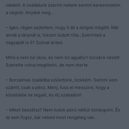
valamit. A családunk szerint nekem semmi keresnivalóm
a cégnél. Anyánk meg…
– Igen, régen sejtettem, hogy ő áll a dolgok mögött. Már
annál a lánynál is, hiszen tudott róla…Szerinted a
nagyapát is ő? Szóval érted.
Milla a nem túl okos, és nem túl agyafúrt öccsére nézett.
Szerette volna megölelni, de nem merte.
– Borzalmas családba születtünk, öcsikém. Semmi sem
számít, csak a pénz. Menj, fuss el messzire, hogy a
közelükbe se legyél, és élj szabadon!
– Miket beszélsz? Nem tudok pénz nélkül boldogulni. És
te sem fogsz, bár neked most rengeteg van.