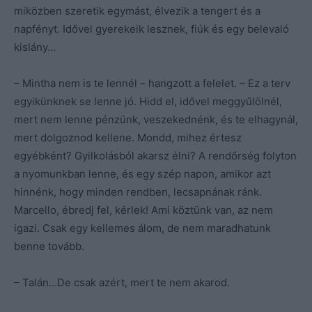
miközben szeretik egymást, élvezik a tengert és a
napfényt. Idővel gyerekeik lesznek, fiúk és egy belevaló
kislány…
– Mintha nem is te lennél – hangzott a felelet. – Ez a terv
egyikünknek se lenne jó. Hidd el, idővel meggyűlölnél,
mert nem lenne pénzünk, veszekednénk, és te elhagynál,
mert dolgoznod kellene. Mondd, mihez értesz
egyébként? Gyilkolásból akarsz élni? A rendőrség folyton
a nyomunkban lenne, és egy szép napon, amikor azt
hinnénk, hogy minden rendben, lecsapnának ránk.
Marcello, ébredj fel, kérlek! Ami köztünk van, az nem
igazi. Csak egy kellemes álom, de nem maradhatunk
benne tovább.
– Talán…De csak azért, mert te nem akarod.