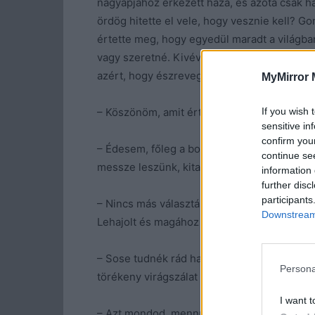
nagyapjához érkezett haza, és azóta csak ha
ördög hitette el vele, hogy vesznie kell? G
értette meg, hogy egyedül maradt a világban
vagy szeretné. Kivéve a szobában lévőt, aki
azért, hogy észrevegye, mennyire fontos ne
MyMirror 
If you wish 
– Köszönöm, amit értem tettél… – suttogta. –
sensitive in
confirm you
– Édesem, főleg a bokrok mentettek meg. Eg
continue se
messze leszünk, kitalálhatod, hogyan továb
information 
further disc
participants
– Nincs más választásom, de ezért ne haragud
Downstream 
Lehajolt és magához ölelte a kába lányt.
– Sose tudnék rád haragudni – mondta kedv
Persona
törékeny virágszálat érintene.
I want t
– Azt mondod, mennünk kell? Neked is és 