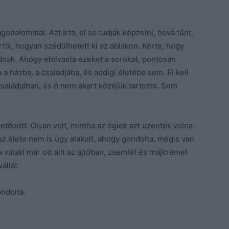
godalommal. Azt írta, el se tudják képzelni, hová tűnt,
ik, hogyan szédülhetett ki az ablakon. Kérte, hogy
ódnak. Ahogy elolvasta ezeket a sorokat, pontosan
a házba, a családjába, és addigi életébe sem. El kell
saládjában, és ő nem akart közéjük tartozni. Sem
etődött. Olyan volt, mintha az égiek azt üzenték volna
az élete nem is úgy alakult, ahogy gondolta, mégis van
a valaki már ott állt az ajtóban, zsemlét és májkrémet
állát.
ndolta.