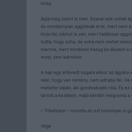
hívta.
Apja még üzent is neki. Szavai tele voltak ag
és mindannyian aggódnak érte, mert nem ért
hívja fel, bárhol is van, mert halálosan agg
tudta, hogy soha, de soha nem mehet vissza 
mennie, mert mindenki hazug és álszent a c
most, sem bármikor.
A nap egy eltévedt sugara ekkor az ágyára v
neki, hogy van remény, nem adhatja fel. Ha 
mellette valaki, aki gondoskodik róla. És ez 
tartott a kezében, majd kérdőn megvonta a v
– Tökéletes! – mondta és ezt komolyan is go
Vége