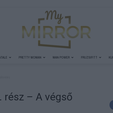
ATALE
PRETTY WOMAN
MAN POWER
FRUZSIFITT
KU
MyMirror
 döntés
. rész – A végső
Magazin