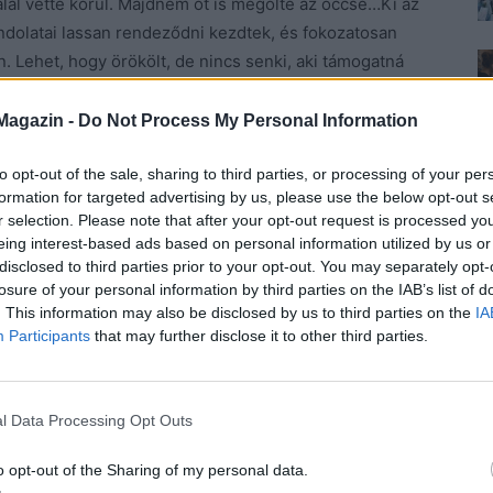
lál vette körül. Majdnem őt is megölte az öccse…Ki az
ondolatai lassan rendeződni kezdtek, és fokozatosan
. Lehet, hogy örökölt, de nincs senki, aki támogatná
 bár közel sem volt tökéletes, de mindent megtett
ki.
Magazin -
Do Not Process My Personal Information
to opt-out of the sale, sharing to third parties, or processing of your per
 Ha te nem vagy, talán nagyobb bajom is lett volna.
formation for targeted advertising by us, please use the below opt-out s
r selection. Please note that after your opt-out request is processed y
y biztos, el kell hagynunk az országot, és majd, ha
eing interest-based ads based on personal information utilized by us or
b. Velem jössz?
disclosed to third parties prior to your opt-out. You may separately opt-
losure of your personal information by third parties on the IAB’s list of
. This information may also be disclosed by us to third parties on the
IA
j rám! – Marcello felállt, és az ágy mellé lépett.
Participants
that may further disclose it to other third parties.
esen és megcsókolta. Finoman, lágyan, mintha egy
l Data Processing Opt Outs
o opt-out of the Sharing of my personal data.
nekem is?