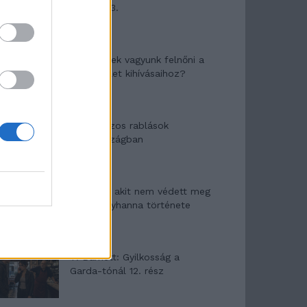
mítosza 3.
Képtelenek vagyunk felnőni a
felnőtt élet kihívásaihoz?
Altatógázos rablások
Olaszországban
A kislány, akit nem védett meg
senki – Lyhanna története
T. Barnett: Gyilkosság a
Garda-tónál 12. rész