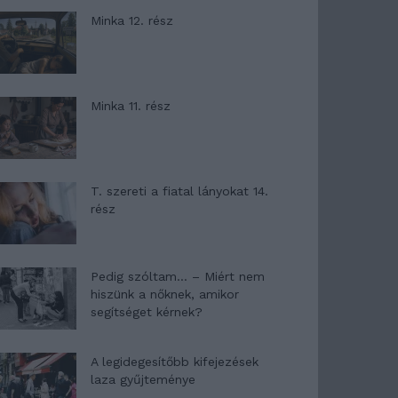
Minka 12. rész
Minka 11. rész
T. szereti a fiatal lányokat 14.
rész
Pedig szóltam… – Miért nem
hiszünk a nőknek, amikor
segítséget kérnek?
A legidegesítőbb kifejezések
laza gyűjteménye