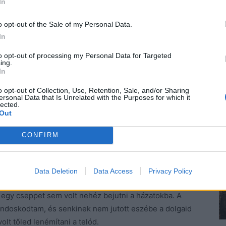
In
o opt-out of the Sale of my Personal Data.
 ember. Repülővel nem mehetünk, mert azt azonnal
In
 mert bántani akar, de anyád más tészta. Ő engem is
t fizetett. Marad a kocsi…
to opt-out of processing my Personal Data for Targeted
ing.
In
kölcsönadná…- Millának eszébe jutott egyik
valaha nagyon jóban voltak. Apjának autókereskedése
o opt-out of Collection, Use, Retention, Sale, and/or Sharing
ersonal Data that Is Unrelated with the Purposes for which it
n.
lected.
Out
 pontot, elloptam a házból a táskád és pár dolgot,
CONFIRM
ogy jutottál be?
Data Deletion
Data Access
Privacy Policy
, egy cseppet sem volt nehéz bejutni a házatokba. A
ndoskodtam, és senkinek nem jutott eszébe a dolgaid
olt tőled lenémítani a telód.