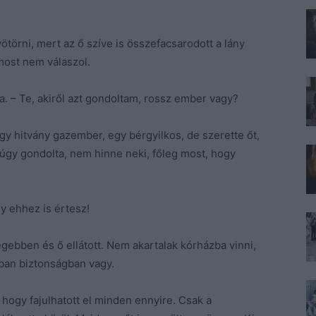
törni, mert az ő szíve is összefacsarodott a lány
most nem válaszol.
la. – Te, akiről azt gondoltam, rossz ember vagy?
egy hitvány gazember, egy bérgyilkos, de szerette őt,
úgy gondolta, nem hinne neki, főleg most, hogy
y ehhez is értesz!
égebben és ő ellátott. Nem akartalak kórházba vinni,
nban biztonságban vagy.
 hogy fajulhatott el minden ennyire. Csak a