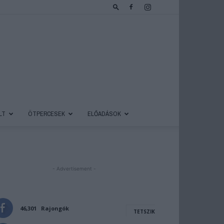
LT
ÖTPERCESEK
ELŐADÁSOK
- Advertisement -
46,301
Rajongók
TETSZIK