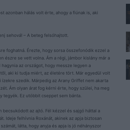
st azonban hálás volt érte, ahogy a fiúnak is, aki
nj sehová! – A beteg felsóhajtott.
e foghatná. Érezte, hogy sorsa összefonódik ezzel a
ben észre se vett volna. Ám a régi, jámbor kislány már a
ell hagynia az országot, hogy messze legyen a
ől, aki ki tudja miért, az életére tört. Már egyedül volt
i ízekre szedik. Márpedig az Arany Griffet nem akarta
zét. Ám olyan árat fog kérni érte, hogy szülei, ha meg
y tegyék. Ez utóbbit cseppet sem bánta.
 becsukódott az ajtó. Fél kézzel és sajgó háttal a
ját. Ideje felhívnia Roxánát, akinek az apja biztosan
 számát, látta, hogy anyja és apja is jó néhányszor