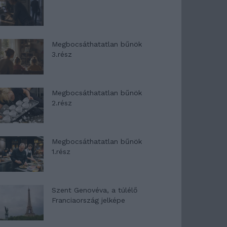
Megbocsáthatatlan bűnök
3.rész
Megbocsáthatatlan bűnök
2.rész
Megbocsáthatatlan bűnök
1.rész
Szent Genovéva, a túlélő
Franciaország jelképe