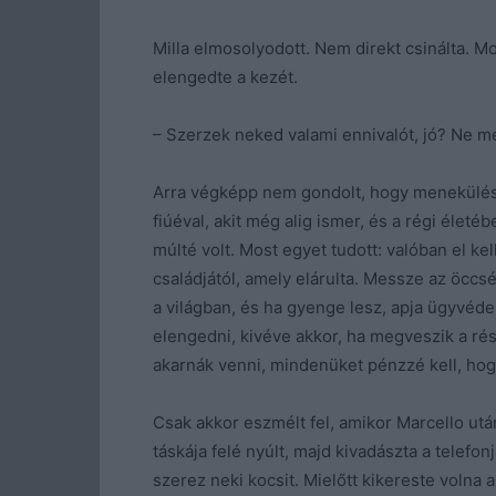
Milla elmosolyodott. Nem direkt csinálta. Mo
elengedte a kezét.
– Szerzek neked valami ennivalót, jó? Ne me
Arra végképp nem gondolt, hogy menekülésr
fiúéval, akit még alig ismer, és a régi életé
múlté volt. Most egyet tudott: valóban el k
családjától, amely elárulta. Messze az öccsét
a világban, és ha gyenge lesz, apja ügyvéde
elengedni, kivéve akkor, ha megveszik a rés
akarnák venni, mindenüket pénzzé kell, hog
Csak akkor eszmélt fel, amikor Marcello után
táskája felé nyúlt, majd kivadászta a telefon
szerez neki kocsit. Mielőtt kikereste volna a