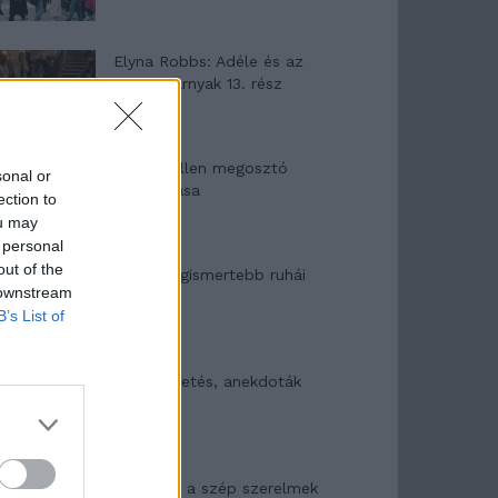
Elyna Robbs: Adéle és az
örökölt árnyak 13. rész
Woody Allen megosztó
sonal or
zsenialitása
ection to
ou may
 personal
out of the
A világ legismertebb ruhái
 downstream
B’s List of
Nyár, nevetés, anekdoták
Panna és a szép szerelmek