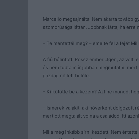
Marcello megsajnálta. Nem akarta tovább gyö
szomorúsága láttán. Jobbnak látta, ha erre 
– Te mentettél meg? – emelte fel a fejét Mil
A fiú bólintott. Rossz ember…Igen, az volt, 
és nem tudta már jobban megmutatni, mert 
gazdag nő lett belőle.
– Ki kötötte be a kezem? Azt ne mondd, hog
– Ismerek valakit, aki nővérként dolgozott r
mert ott megtalált volna a családod. Itt azo
Milla még inkább sírni kezdett. Nem értette,