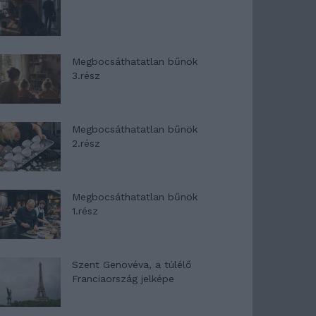
Megbocsáthatatlan bűnök
3.rész
Megbocsáthatatlan bűnök
2.rész
Megbocsáthatatlan bűnök
1.rész
Szent Genovéva, a túlélő
Franciaország jelképe