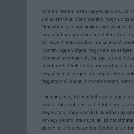
Mint említettem, szép vagyok és okos. Ez r
a sikerem titka. Mondhatnánk, hogy a diszkréc
Elmesélem az elsőt, amikor még kicsit reme
megszűnt bennem minden félelem. Tudtam, ho
pár évvel fiatalabb nálam, de csúnya és ese
Kálmán (ugye világos, hogy nem ez az igazi
Kálmán államtitkár volt, és úgy jutott el h
egyetemről. (Említettem, hogy jártam oda i
meg jól ismert engem, és megkérdezte, vol
faggattam túl sokat, mint mondottam, nem v
Hagytam, hogy Kálmán felhozza a srácot és ki
munka ebben öt perc volt. A többiben a vézna,
Megtudtam, hogy Kálmán kiskorában gyakra
Van egy alkoholista anyja, aki szinte láthat
glancolja ki féltucat ember. Ezután újra elt