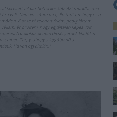
al keresett fel pár héttel később. Azt mondta, nem
ét óra volt. Nem köszönte meg. Én tudtam, hogy ez a
 módon, ő sose közeledett felém, pedig láttam
 vállam, és örültem, hogy egyáltalán képes volt
ismerés. A politikusok nem dicsérgetnek Eladókat.
em ember. Tárgy, ahogy a legtöbb nő a
tásuk. Ha van egyáltalán.”