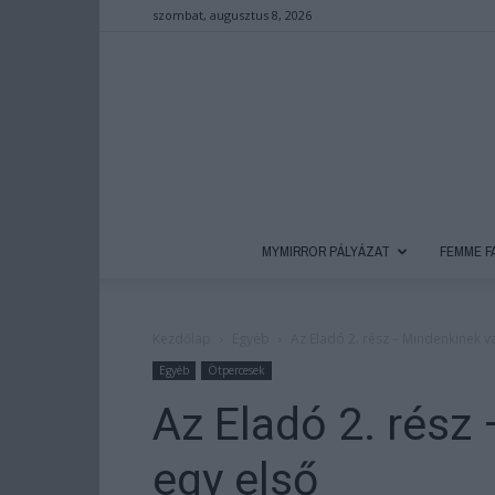
szombat, augusztus 8, 2026
MYMIRROR PÁLYÁZAT
FEMME F
Kezdőlap
Egyéb
Az Eladó 2. rész – Mindenkinek v
Egyéb
Ötpercesek
Az Eladó 2. rész
egy első