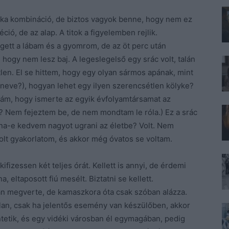
itka kombináció, de biztos vagyok benne, hogy nem ez
ió, de az alap. A titok a figyelemben rejlik.
gett a lábam és a gyomrom, de az öt perc után
gy nem lesz baj. A legeslegelső egy srác volt, talán
tlen. El se hittem, hogy egy olyan sármos apának, mint
 neve?), hogyan lehet egy ilyen szerencsétlen kölyke?
ozzám, hogy ismerte az egyik évfolyamtársamat az
s? Nem fejeztem be, de nem mondtam le róla.) Ez a srác
na-e kedvem nagyot ugrani az életbe? Volt. Nem
olt gyakorlatom, és akkor még óvatos se voltam.
fizessen két teljes órát. Kellett is annyi, de érdemi
 eltaposott fiú mesélt. Biztatni se kellett.
n megverte, de kamaszkora óta csak szóban alázza.
atlan, csak ha jelentős esemény van készülőben, akkor
üntetik, és egy vidéki városban él egymagában, pedig