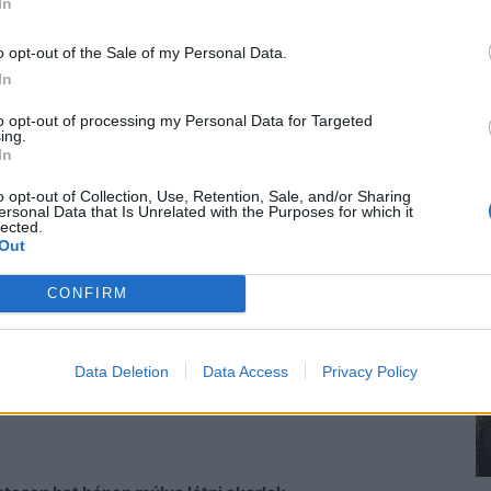
In
e:
o opt-out of the Sale of my Personal Data.
In
to opt-out of processing my Personal Data for Targeted
ezen lehet javítani. És te képes vagy rá! Tedd meg!
ing.
In
o opt-out of Collection, Use, Retention, Sale, and/or Sharing
y gondolom, kis munkával jóval több önbizalmad
ersonal Data that Is Unrelated with the Purposes for which it
lected.
Out
dasz? Vagy ez amolyan szokványos duma?
CONFIRM
ágódni se nálad, se apádnál! Tudom, hogy több van
ni se fogok, nem vagyok az anyád.
Data Deletion
Data Access
Privacy Policy
 ráncot vetett az elszántság.