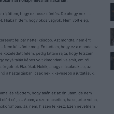
ntosan hat hónap múlva látni akarlak.
 rájöttem, hogy ez rossz döntés. De ahogy neki is,
. Hiába hittem, hogy okos vagyok. Nem volt elég,
eresett fel pár héttel később. Azt mondta, nem érti,
volt. Nem köszönte meg. Én tudtam, hogy ez a mondat az
 közeledett felém, pedig láttam rajta, hogy tetszem
gy egyáltalán képes volt kimondani valamit, amiről
icsérgetnek Eladókat. Nekik, ahogy másoknak se, az
nő a háztartásban, csak nekik kevesebb a juttatásuk.
mmal és rájöttem, hogy talán ez az én utam, de nem
eléri céljait. Apám, a szerencsétlen, ha sejtette volna,
emőkoromban. Ja, nem, hiszen lelkész. Ezen nevetnem