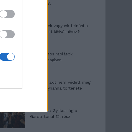
mítosza 3.
Képtelenek vagyunk felnőni a
felnőtt élet kihívásaihoz?
Altatógázos rablások
Olaszországban
A kislány, akit nem védett meg
senki – Lyhanna története
T. Barnett: Gyilkosság a
Garda-tónál 12. rész