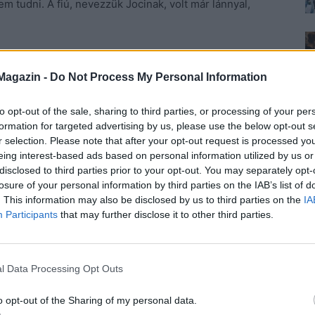
m tudni. A fiú, nevezzük Jocinak, volt már lánnyal,
ám hasonlóval nem „szerencséje”, először fel se
Magazin -
Do Not Process My Personal Information
to opt-out of the sale, sharing to third parties, or processing of your per
gy barátja se kedveli, legfeljebb dörgölőznek hozzá.
formation for targeted advertising by us, please use the below opt-out s
t ki, mint akit éheztetnek. Csont és bőr teste rosszabb
r selection. Please note that after your opt-out request is processed y
kiáltottam, de már akkor volt bennem annyi profizmus,
eing interest-based ads based on personal information utilized by us or
attam vele egy kis bort, mire észre tért. Az öt percet
disclosed to third parties prior to your opt-out. You may separately opt-
losure of your personal information by third parties on the IAB’s list of
radék időben hagytam, hogy feloldódjon. Másfél óra
. This information may also be disclosed by us to third parties on the
IA
únyának. Kinyögte, hogy szeretne gyúrni, úszni, de
Participants
that may further disclose it to other third parties.
hogy én leszek, akinek majd meg akarja mutatni,
art bizonyítani. Ez baj. Fél évet adtam neki, úgy
a elfelejteni, hogy nálam járt.
l Data Processing Opt Outs
üttlétet. Félt és teljesíteni akart. Javasoltam neki,
o opt-out of the Sharing of my personal data.
 bőrét, haját, és öltözködési tanácsokat is adhat.