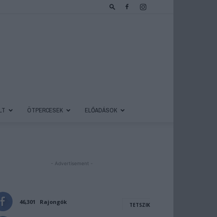
LT
ÖTPERCESEK
ELŐADÁSOK
- Advertisement -
46,301
Rajongók
TETSZIK