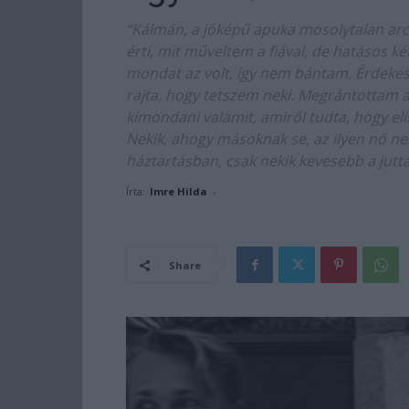
“Kálmán, a jóképű apuka mosolytalan arcc
érti, mit műveltem a fiával, de hatásos k
mondat az volt, így nem bántam. Érdekes
rajta, hogy tetszem neki. Megrántottam a
kimondani valamit, amiről tudta, hogy el
Nekik, ahogy másoknak se, az ilyen nő n
háztartásban, csak nekik kevesebb a jutta
Írta:
Imre Hilda
-
Share