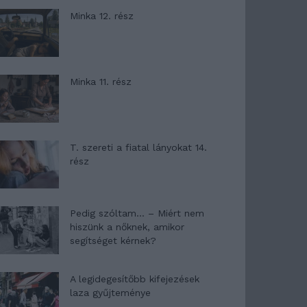
Minka 12. rész
Minka 11. rész
T. szereti a fiatal lányokat 14.
rész
Pedig szóltam… – Miért nem
hiszünk a nőknek, amikor
segítséget kérnek?
A legidegesítőbb kifejezések
laza gyűjteménye