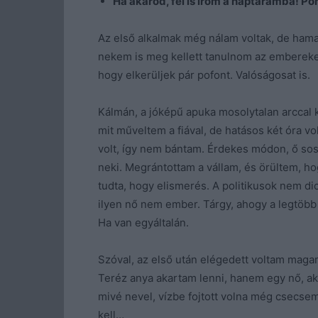
Ha akarod, fel is írom a naptáramba! Po
Az első alkalmak még nálam voltak, de hamar
nekem is meg kellett tanulnom az embereket
hogy elkerüljek pár pofont. Valóságosat is.
Kálmán, a jóképű apuka mosolytalan arccal k
mit műveltem a fiával, de hatásos két óra 
volt, így nem bántam. Érdekes módon, ő sose
neki. Megrántottam a vállam, és örültem, ho
tudta, hogy elismerés. A politikusok nem d
ilyen nő nem ember. Tárgy, ahogy a legtöbb 
Ha van egyáltalán.
Szóval, az első után elégedett voltam maga
Teréz anya akartam lenni, hanem egy nő, aki 
mivé nevel, vízbe fojtott volna még csecs
kell…