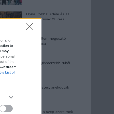
Elyna Robbs: Adéle és az
örökölt árnyak 13. rész
Woody Allen megosztó
sonal or
zsenialitása
ection to
ou may
 personal
out of the
A világ legismertebb ruhái
 downstream
B’s List of
Nyár, nevetés, anekdoták
Panna és a szép szerelmek