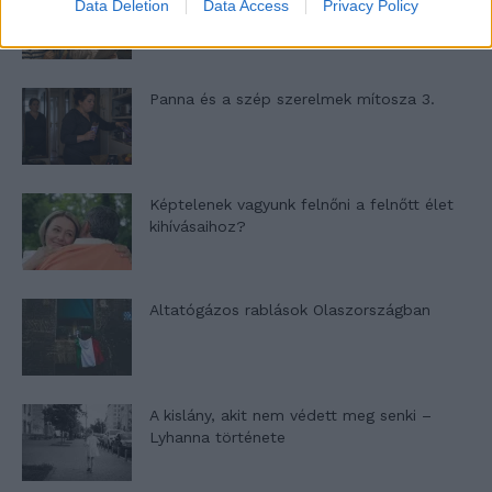
Data Deletion
Data Access
Privacy Policy
Panna és a szép szerelmek mítosza 3.
Képtelenek vagyunk felnőni a felnőtt élet
kihívásaihoz?
Altatógázos rablások Olaszországban
A kislány, akit nem védett meg senki –
Lyhanna története