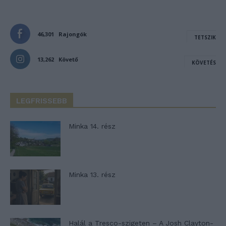
46,301
Rajongók
TETSZIK
13,262
Követő
KÖVETÉS
LEGFRISSEBB
Minka 14. rész
Minka 13. rész
Halál a Tresco-szigeten – A Josh Clayton-