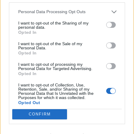
Personal Data Processing Opt Outs
A legidegesítőbb kifejezések laza
I want to opt-out of the Sharing of my
gyűjteménye
personal data.
Opted In
I want to opt-out of the Sale of my
Elyna Robbs: Adéle és az örökölt árnyak
Personal Data.
13. rész
Opted In
I want to opt-out of processing my
Personal Data for Targeted Advertising.
Opted In
Woody Allen megosztó zsenialitása
I want to opt-out of Collection, Use,
Retention, Sale, and/or Sharing of my
Personal Data that Is Unrelated with the
Purposes for which it was collected.
Opted Out
A világ legismertebb ruhái
CONFIRM
Nyár, nevetés, anekdoták