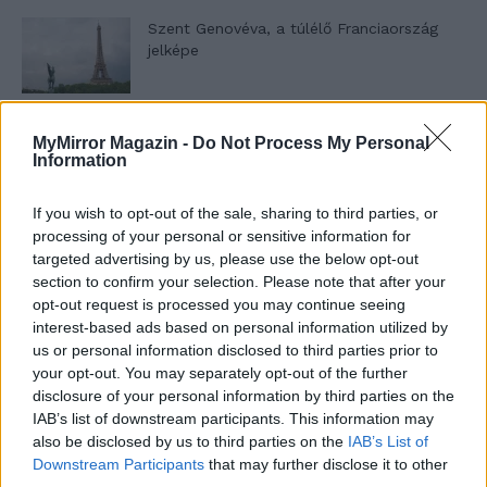
Szent Genovéva, a túlélő Franciaország
jelképe
Minka 12. rész
MyMirror Magazin -
Do Not Process My Personal
Information
If you wish to opt-out of the sale, sharing to third parties, or
processing of your personal or sensitive information for
Minka 11. rész
targeted advertising by us, please use the below opt-out
section to confirm your selection. Please note that after your
opt-out request is processed you may continue seeing
interest-based ads based on personal information utilized by
T. szereti a fiatal lányokat 14. rész
us or personal information disclosed to third parties prior to
your opt-out. You may separately opt-out of the further
disclosure of your personal information by third parties on the
IAB’s list of downstream participants. This information may
also be disclosed by us to third parties on the
IAB’s List of
Pedig szóltam… – Miért nem hiszünk a
Downstream Participants
that may further disclose it to other
nőknek, amikor segítséget kérnek?
third parties.