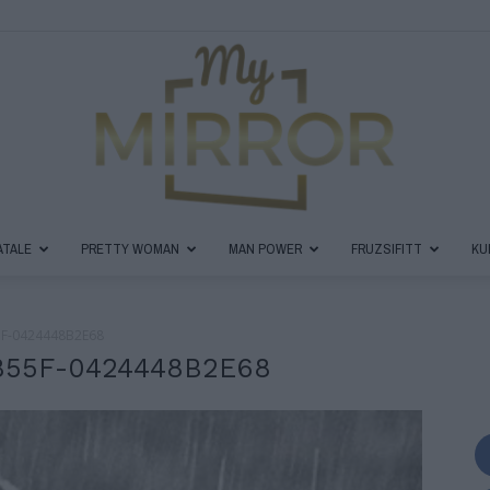
ATALE
PRETTY WOMAN
MAN POWER
FRUZSIFITT
KU
MyMirror
F-0424448B2E68
55F-0424448B2E68
Magazin