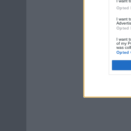
I want t
Opted 
I want 
Advertis
Opted 
I want t
of my P
was col
Opted 