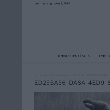
vasárnap, augusztus 9, 2026
MYMIRROR PÁLYÁZAT
FEMME F
Kezdőlap
Az eső illata
ED25BA56-DA8A-4ED9-855
ED25BA56-DA8A-4ED9-8