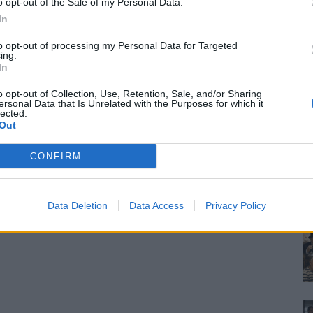
o opt-out of the Sale of my Personal Data.
In
to opt-out of processing my Personal Data for Targeted
ing.
In
o opt-out of Collection, Use, Retention, Sale, and/or Sharing
ersonal Data that Is Unrelated with the Purposes for which it
lected.
Out
CONFIRM
Data Deletion
Data Access
Privacy Policy