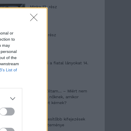
Minka 12. rész
sonal or
Minka 11. rész
ection to
ou may
 personal
out of the
T. szereti a fiatal lányokat 14.
 downstream
rész
B’s List of
Pedig szóltam… – Miért nem
hiszünk a nőknek, amikor
segítséget kérnek?
A legidegesítőbb kifejezések
laza gyűjteménye