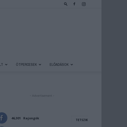
LT
ÖTPERCESEK
ELŐADÁSOK
- Advertisement -
46,301
Rajongók
TETSZIK