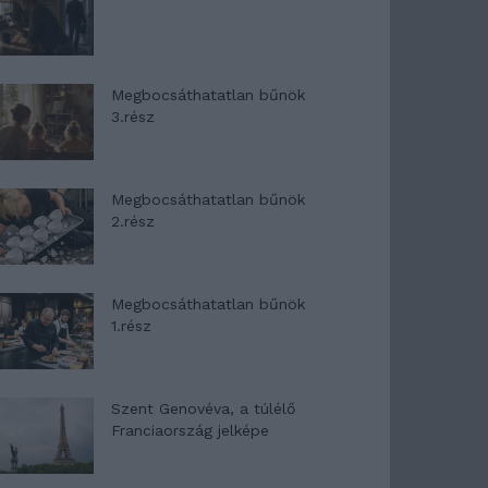
Megbocsáthatatlan bűnök
3.rész
Megbocsáthatatlan bűnök
2.rész
Megbocsáthatatlan bűnök
1.rész
Szent Genovéva, a túlélő
Franciaország jelképe