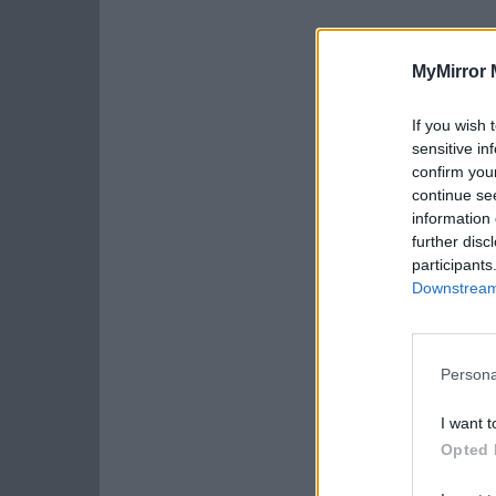
MyMirror 
If you wish 
sensitive in
confirm you
continue se
information 
further disc
participants
Downstream 
Persona
I want t
Opted 