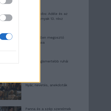
Elyna Robbs: Adéle és az
örökölt árnyak 13. rész
Woody Allen megosztó
zsenialitása
A világ legismertebb ruhái
Nyár, nevetés, anekdoták
Panna és a szép szerelmek