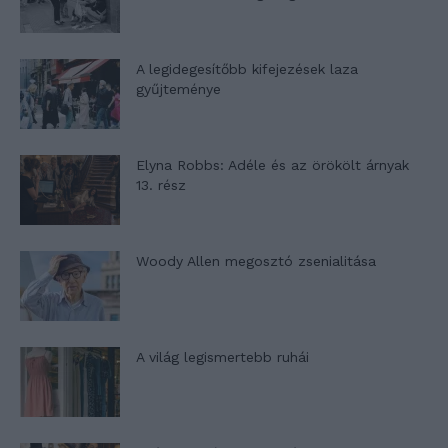
A legidegesítőbb kifejezések laza
gyűjteménye
Elyna Robbs: Adéle és az örökölt árnyak
13. rész
Woody Allen megosztó zsenialitása
A világ legismertebb ruhái