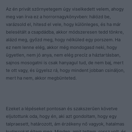
Az én privát szörnyetegem úgy viselkedett velem, ahogy
meg van írva ez a horrornagykönyvben: hálózd be,
varázsold el, hitesd el vele, hogy különleges, és ha már
belesétált a csapdádba, akkor módszeresen tedd tönkre,
alázd meg, győzd meg, hogy nélküled egy porszem. Ha
ez nem lenne elég, akkor még mondogasd neki, hogy
ügyetlen, nem jó anya, nem elég precíz a háztartásban,
sajnos mosogatni is csak hanyagul tud, de nem baj, mert
te ott vagy, és ügyelsz rá, hogy mindent jobban csináljon,
mert ha nem, akkor megbünteted.
Ezeket a lépéseket pontosan és szakszerűen követve
eljutottunk oda, hogy én, aki azt gondoltam, hogy egy
talpraesett, határozott, ám érzékeny nő vagyok, hatalmas
kudarcokat éltem meg. Minden, amit tettem, rossz volt, és