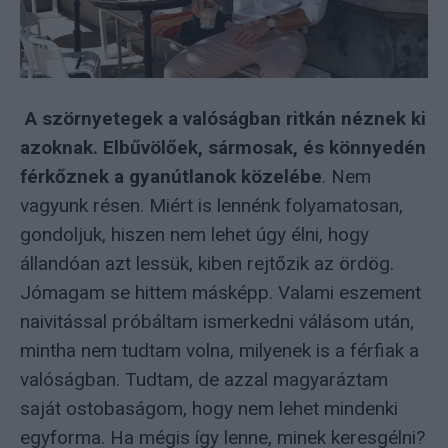
A szörnyetegek a valóságban ritkán néznek ki
azoknak. Elbűvölőek, sármosak, és könnyedén
férkőznek a gyanútlanok közelébe
. Nem
vagyunk résen. Miért is lennénk folyamatosan,
gondoljuk, hiszen nem lehet úgy élni, hogy
állandóan azt lessük, kiben rejtőzik az ördög.
Jómagam se hittem másképp. Valami eszement
naivitással próbáltam ismerkedni válásom után,
mintha nem tudtam volna, milyenek is a férfiak a
valóságban. Tudtam, de azzal magyaráztam
saját ostobaságom, hogy nem lehet mindenki
egyforma. Ha mégis így lenne, minek keresgélni?