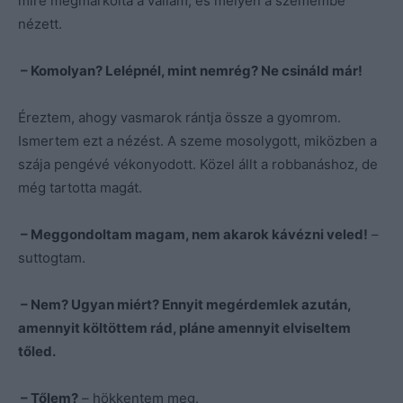
mire megmarkolta a vállam, és mélyen a szemembe
nézett.
– Komolyan? Lelépnél, mint nemrég? Ne csináld már!
Éreztem, ahogy vasmarok rántja össze a gyomrom.
Ismertem ezt a nézést. A szeme mosolygott, miközben a
szája pengévé vékonyodott. Közel állt a robbanáshoz, de
még tartotta magát.
– Meggondoltam magam, nem akarok kávézni veled!
–
suttogtam.
– Nem? Ugyan miért? Ennyit megérdemlek azután,
amennyit költöttem rád, pláne amennyit elviseltem
tőled.
– Tőlem?
– hökkentem meg.