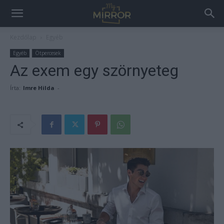
Kezdőlap
Egyéb
Egyéb
Ötpercesek
Az exem egy szörnyeteg
Írta:
Imre Hilda
-