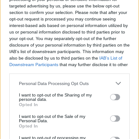
felnőttkorom árnyait elnyelje a jövendő évek éjsötét
targeted advertising by us, please use the below opt-out
szája?
section to confirm your selection. Please note that after your
opt-out request is processed you may continue seeing
interest-based ads based on personal information utilized by
Bólintottam. Hinni akartam.
us or personal information disclosed to third parties prior to
your opt-out. You may separately opt-out of the further
disclosure of your personal information by third parties on the
IAB’s list of downstream participants. This information may
also be disclosed by us to third parties on the
IAB’s List of
Kép forrása:Pinterest
Downstream Participants
that may further disclose it to other
third parties.
Personal Data Processing Opt Outs
I want to opt-out of the Sharing of my
personal data.
Opted In
I want to opt-out of the Sale of my
Personal Data.
Opted In
I want to opt-out of processing my