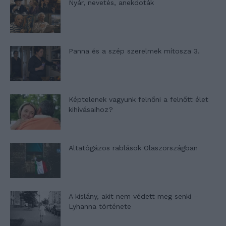
Nyár, nevetés, anekdoták
Panna és a szép szerelmek mítosza 3.
Képtelenek vagyunk felnőni a felnőtt élet
kihívásaihoz?
Altatógázos rablások Olaszországban
A kislány, akit nem védett meg senki –
Lyhanna története