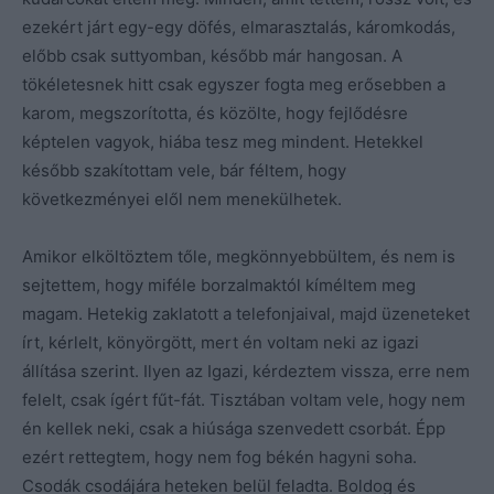
ezekért járt egy-egy döfés, elmarasztalás, káromkodás,
előbb csak suttyomban, később már hangosan. A
tökéletesnek hitt csak egyszer fogta meg erősebben a
karom, megszorította, és közölte, hogy fejlődésre
képtelen vagyok, hiába tesz meg mindent. Hetekkel
később szakítottam vele, bár féltem, hogy
következményei elől nem menekülhetek.
Amikor elköltöztem tőle, megkönnyebbültem, és nem is
sejtettem, hogy miféle borzalmaktól kíméltem meg
magam. Hetekig zaklatott a telefonjaival, majd üzeneteket
írt, kérlelt, könyörgött, mert én voltam neki az igazi
állítása szerint. Ilyen az Igazi, kérdeztem vissza, erre nem
felelt, csak ígért fűt-fát. Tisztában voltam vele, hogy nem
én kellek neki, csak a hiúsága szenvedett csorbát. Épp
ezért rettegtem, hogy nem fog békén hagyni soha.
Csodák csodájára heteken belül feladta. Boldog és