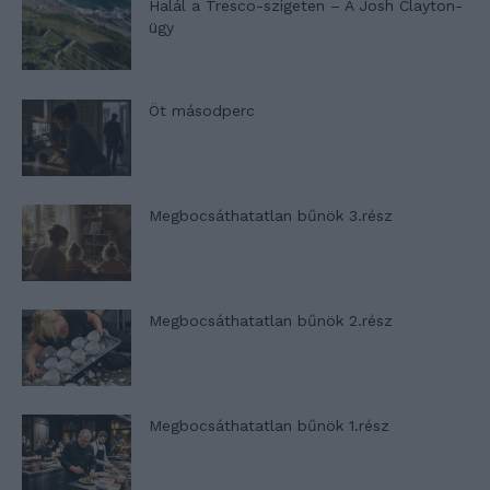
Halál a Tresco-szigeten – A Josh Clayton-
ügy
Öt másodperc
Megbocsáthatatlan bűnök 3.rész
Megbocsáthatatlan bűnök 2.rész
Megbocsáthatatlan bűnök 1.rész