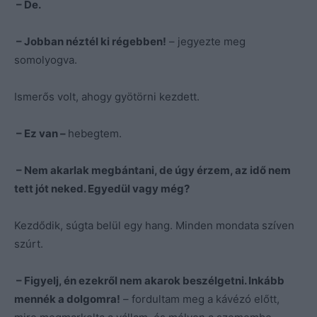
– De.
– Jobban néztél ki régebben!
– jegyezte meg
somolyogva.
Ismerős volt, ahogy gyötörni kezdett.
– Ez van –
hebegtem.
– Nem akarlak megbántani, de úgy érzem, az idő nem
tett jót neked. Egyedül vagy még?
Kezdődik, súgta belül egy hang. Minden mondata szíven
szúrt.
– Figyelj, én ezekről nem akarok beszélgetni. Inkább
mennék a dolgomra!
– fordultam meg a kávézó előtt,