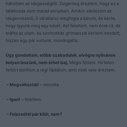
hallottam az idegességtől. Zsigerileg éreztem, hogy ez a
találkozás nem marad ennyiben. Amikor elköszönt az
idegenvezető, ő váratlanul megfogta a karom, és kérte,
hogy igyunk meg egy kávét. Azt feleltem, nem érek rá, de
elállta az utam, és szomorkás grimasszal kérlelni kezdett,
hiszen egy pár voltunk, mondogatta.
Úgy gondoltam, előbb szabadulok, elvégre nyilvános
helyen leszünk, nem érhet baj.
Mégis féltem. Hirtelen
feltört belőlem a régi fájdalom, amit csak vele éreztem.
– Megváltoztál!
– mondta.
– Igen!
– feleltem.
– Felszedtél pár kilót, nem?