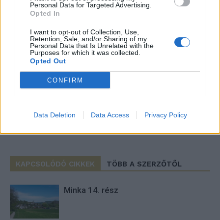
Personal Data for Targeted Advertising.
Opted In
I want to opt-out of Collection, Use,
Retention, Sale, and/or Sharing of my
Personal Data that Is Unrelated with the
Purposes for which it was collected.
Opted Out
Imre Hilda
Oktatás és nevelés területén dolgozom, de minden
CONFIRM
szabadidőmben írok. Szeretek belesni a hétköznapok függönye
mögé és közben keresem az embert, a nőt a jól legyártott álarcok
mögött. Néha meséket is írok, de gyakrabban novellákat,
Data Deletion
Data Access
Privacy Policy
cikkeket és apró vicces történeteket.
KAPCSOLÓDÓ CIKKEK
TÖBB A SZERZŐTŐL
Minka 14. rész