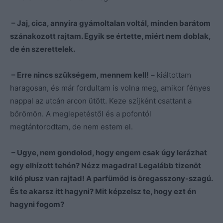
– Jaj, cica, annyira gyámoltalan voltál, minden barátom
szánakozott rajtam. Egyik se értette, miért nem doblak,
de én szerettelek.
– Erre nincs szükségem, mennem kell!
– kiáltottam
haragosan, és már fordultam is volna meg, amikor fényes
nappal az utcán arcon ütött. Keze szíjként csattant a
bőrömön. A meglepetéstől és a pofontól
megtántorodtam, de nem estem el.
– Ugye, nem gondolod, hogy engem csak úgy lerázhat
egy elhízott tehén? Nézz magadra! Legalább tizenöt
kiló plusz van rajtad! A parfümöd is öregasszony-szagú.
És te akarsz itt hagyni? Mit képzelsz te, hogy ezt én
hagyni fogom?