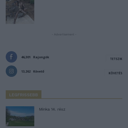
- Advertisement -
46,301
Rajongók
TETSZIK
13,262
Követő
KÖVETÉS
LEGFRISSEBB
Minka 14. rész