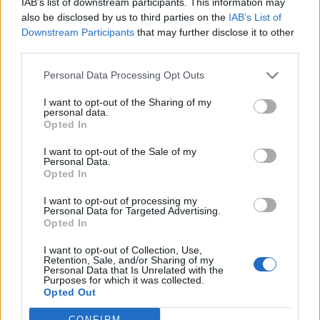
IAB’s list of downstream participants. This information may
also be disclosed by us to third parties on the
IAB’s List of
Downstream Participants
that may further disclose it to other
third parties.
Pedig szóltam… – Miért nem hiszünk a
Personal Data Processing Opt Outs
nőknek, amikor segítséget kérnek?
I want to opt-out of the Sharing of my
personal data.
Opted In
A legidegesítőbb kifejezések laza
gyűjteménye
I want to opt-out of the Sale of my
Personal Data.
Opted In
I want to opt-out of processing my
Elyna Robbs: Adéle és az örökölt árnyak
Personal Data for Targeted Advertising.
13. rész
Opted In
I want to opt-out of Collection, Use,
Retention, Sale, and/or Sharing of my
Personal Data that Is Unrelated with the
Woody Allen megosztó zsenialitása
Purposes for which it was collected.
Opted Out
CONFIRM