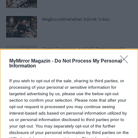
Megbocsáthatatlan bűnök 1.rész
Szent Genovéva, a túlélő Franciaország
jelképe
MyMirror Magazin -
Do Not Process My Personal
Information
Minka 12. rész
If you wish to opt-out of the sale, sharing to third parties, or
processing of your personal or sensitive information for
targeted advertising by us, please use the below opt-out
section to confirm your selection. Please note that after your
opt-out request is processed you may continue seeing
Minka 11. rész
interest-based ads based on personal information utilized by
us or personal information disclosed to third parties prior to
your opt-out. You may separately opt-out of the further
disclosure of your personal information by third parties on the
T. szereti a fiatal lányokat 14. rész