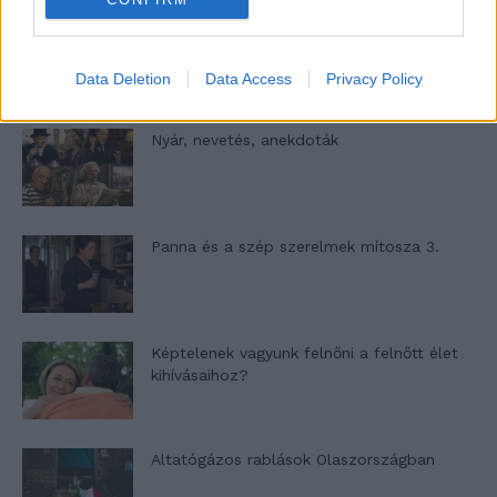
A világ legismertebb ruhái
Data Deletion
Data Access
Privacy Policy
Nyár, nevetés, anekdoták
Panna és a szép szerelmek mítosza 3.
Képtelenek vagyunk felnőni a felnőtt élet
kihívásaihoz?
Altatógázos rablások Olaszországban