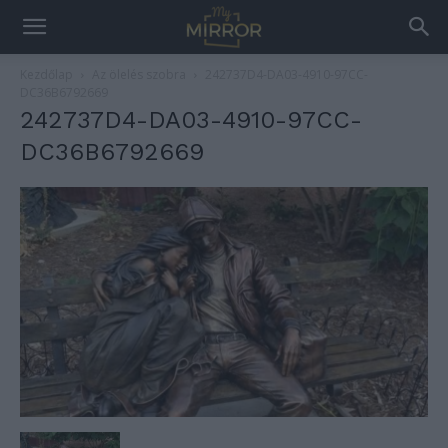
Kezdőlap
Az ölelés szobra
242737D4-DA03-4910-97CC-
DC36B6792669
242737D4-DA03-4910-97CC-
DC36B6792669