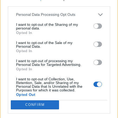
nőknek, amikor segítséget kérnek?
third parties.
Personal Data Processing Opt Outs
A legidegesítőbb kifejezések laza
I want to opt-out of the Sharing of my
personal data.
gyűjteménye
Opted In
I want to opt-out of the Sale of my
Personal Data.
Elyna Robbs: Adéle és az örökölt árnyak
Opted In
13. rész
I want to opt-out of processing my
Personal Data for Targeted Advertising.
Opted In
Woody Allen megosztó zsenialitása
I want to opt-out of Collection, Use,
Retention, Sale, and/or Sharing of my
Personal Data that Is Unrelated with the
Purposes for which it was collected.
Opted Out
A világ legismertebb ruhái
CONFIRM