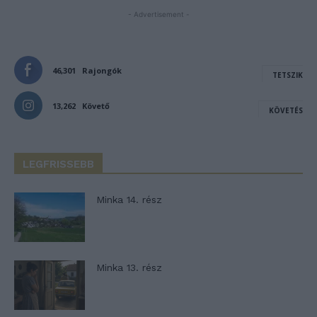
- Advertisement -
46,301
Rajongók
TETSZIK
13,262
Követő
KÖVETÉS
LEGFRISSEBB
Minka 14. rész
Minka 13. rész