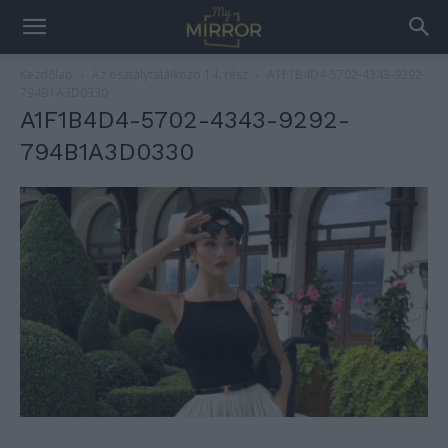
Kezdőlap
Az osztálytalálkozó 14. rész
A1F1B4D4-5702-4343-9292-
794B1A3D0330
A1F1B4D4-5702-4343-9292-
794B1A3D0330