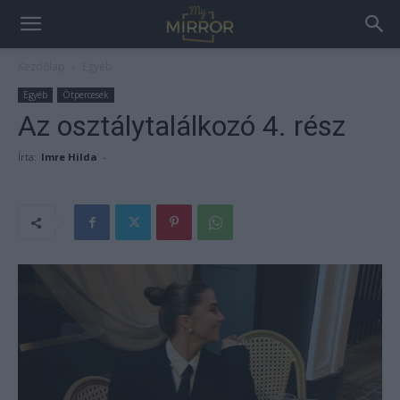
Kezdőlap
Egyéb
Egyéb
Ötpercesek
Az osztálytalálkozó 4. rész
Írta:
Imre Hilda
-