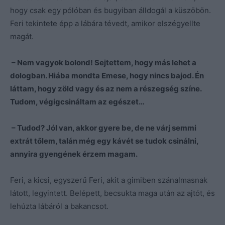
hogy csak egy pólóban és bugyiban álldogál a küszöbön.
Feri tekintete épp a lábára tévedt, amikor elszégyellte
magát.
– Nem vagyok bolond! Sejtettem, hogy más lehet a
dologban. Hiába mondta Emese, hogy nincs bajod. Én
láttam, hogy zöld vagy és az nem a részegség színe.
Tudom, végigcsináltam az egészet…
– Tudod? Jól van, akkor gyere be, de ne várj semmi
extrát tőlem, talán még egy kávét se tudok csinálni,
annyira gyengének érzem magam.
Feri, a kicsi, egyszerű Feri, akit a gimiben szánalmasnak
látott, legyintett. Belépett, becsukta maga után az ajtót, és
lehúzta lábáról a bakancsot.