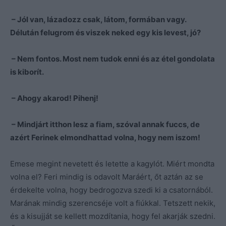
– Jól van, lázadozz csak, látom, formában vagy.
Délután felugrom és viszek neked egy kis levest, jó?
– Nem fontos. Most nem tudok enni és az étel gondolata
is kiborít.
– Ahogy akarod! Pihenj!
– Mindjárt itthon lesz a fiam, szóval annak fuccs, de
azért Ferinek elmondhattad volna, hogy nem iszom!
Emese megint nevetett és letette a kagylót. Miért mondta
volna el? Feri mindig is odavolt Maráért, őt aztán az se
érdekelte volna, hogy bedrogozva szedi ki a csatornából.
Marának mindig szerencséje volt a fiúkkal. Tetszett nekik,
és a kisujját se kellett mozdítania, hogy fel akarják szedni.