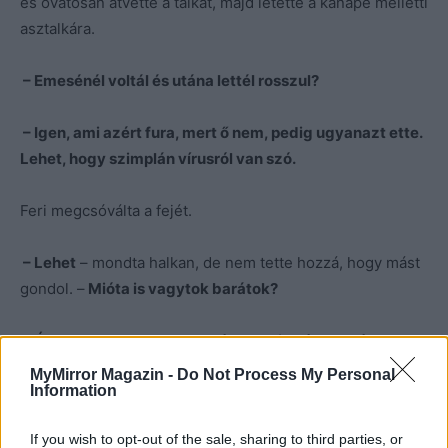
és óvatosan átvette a tálkát, majd letette a kanapé melletti
asztalkára.
– Emesénél voltál és utána lettél rosszul?
– Igen, ami azért fura, mert ő nem, pedig ugyanazt ette.
Lehet, hogy szimplán vírusról van szó.
Feri megcsóválta a fejét.
– Lehet
– mondta halkan, de nem tette hozzá, hogy mást
gondol. –
Mióta is vagytok barátok?
– Ó, magam sem tudom, talán harminc éve… Még a
tanúm is ő volt a házasságkötésünkkor.
MyMirror Magazin -
Do Not Process My Personal
Information
– Akkor ez egy régi kapcsolat…
If you wish to opt-out of the sale, sharing to third parties, or