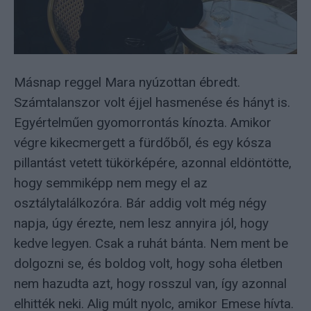
Másnap reggel Mara nyúzottan ébredt.
Számtalanszor volt éjjel hasmenése és hányt is.
Egyértelműen gyomorrontás kínozta. Amikor
végre kikecmergett a fürdőből, és egy kósza
pillantást vetett tükörképére, azonnal eldöntötte,
hogy semmiképp nem megy el az
osztálytalálkozóra. Bár addig volt még négy
napja, úgy érezte, nem lesz annyira jól, hogy
kedve legyen. Csak a ruhát bánta. Nem ment be
dolgozni se, és boldog volt, hogy soha életben
nem hazudta azt, hogy rosszul van, így azonnal
elhitték neki. Alig múlt nyolc, amikor Emese hívta.