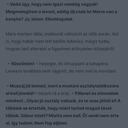
– Vedd úgy, hogy nem igazi vendég vagyok!
Megmelegítem a levest, addig ülj csak le! Merre van a
konyha? Ja, látom. Elboldogulok.
Mara menten látta, mekkorát változott az idők során. Azt
is, hogy habár nem lett belőle Adonisz, mégis tudta,
hogyan kell elterelni a figyelmet előnytelen külsejéről.
– Köszönöm!
– hebegte, és lehuppant a kanapéra.
Levesre továbbra sem vágyott, de nem merte mondani.
– Muszáj jól lenned, mert a mostani osztálytalálkozóra
el kell jönnöd! –
nézett rá a srác.
– Pillanat és elmesélek
mindent…Olyan jó osztály voltunk, és te sose jöttél el! A
többiek se értették, hogy miért tartod magad távol
tőlünk. Gábor miatt? Miatta nem kell. Őt senki nem érte
el, így tudom. Nem fog eljönni
.