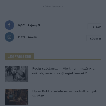
- Advertisement -
46,301
Rajongók
TETSZIK
13,262
Követő
KÖVETÉS
LEGFRISSEBB
Pedig szóltam… – Miért nem hiszünk a
nőknek, amikor segítséget kérnek?
Elyna Robbs: Adéle és az örökölt árnyak
13. rész