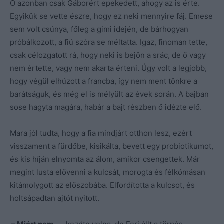
Ő azonban csak Gáborért epekedett, ahogy az is érte.
Egyikük se vette észre, hogy ez neki mennyire fáj. Emese
sem volt csúnya, főleg a gimi idején, de bárhogyan
próbálkozott, a fiú szóra se méltatta. Igaz, finoman tette,
csak célozgatott rá, hogy neki is bejön a srác, de ő vagy
nem értette, vagy nem akarta érteni. Úgy volt a legjobb,
hogy végül elhúzott a francba, így nem ment tönkre a
barátságuk, és még el is mélyült az évek során. A bajban
sose hagyta magára, habár a bajt részben ő idézte elő.
Mara jól tudta, hogy a fia mindjárt otthon lesz, ezért
visszament a fürdőbe, kisikálta, bevett egy probiotikumot,
és kis híján elnyomta az álom, amikor csengettek. Már
megint lusta elővenni a kulcsát, morogta és félkómásan
kitámolygott az előszobába. Elfordította a kulcsot, és
holtsápadtan ajtót nyitott.