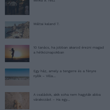
Minka 9. rész
Máltai kaland 7.
10 tanács, ha jobban akarod érezni magad
a hétköznapokban
Egy ház, amely a tengerre és a fényre
nyílik – Villa...
A családok, akik soha nem hagyták abba
várakozást – Ha egy...