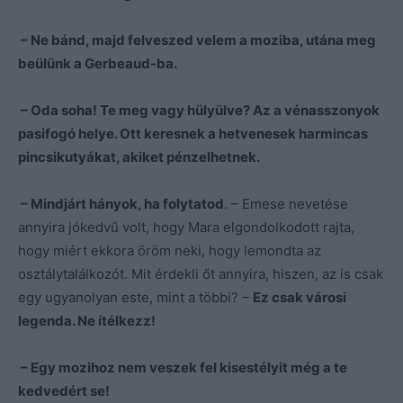
– Ne bánd, majd felveszed velem a moziba, utána meg
beülünk a Gerbeaud-ba.
– Oda soha! Te meg vagy hülyülve? Az a vénasszonyok
pasifogó helye. Ott keresnek a hetvenesek harmincas
pincsikutyákat, akiket pénzelhetnek.
– Mindjárt hányok, ha folytatod
. – Emese nevetése
annyira jókedvű volt, hogy Mara elgondolkodott rajta,
hogy miért ekkora öröm neki, hogy lemondta az
osztálytalálkozót. Mit érdekli őt annyira, hiszen, az is csak
egy ugyanolyan este, mint a többi? –
Ez csak városi
legenda. Ne ítélkezz!
– Egy mozihoz nem veszek fel kisestélyit még a te
kedvedért se!