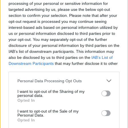
processing of your personal or sensitive information for
– Nagyon, nála jobban senki nem ismer engem, és én se
targeted advertising by us, please use the below opt-out
őt, mert…
section to confirm your selection. Please note that after your
opt-out request is processed you may continue seeing
interest-based ads based on personal information utilized by
– Azt tudod, hogy szerelmes volt Gáborodba a gimi
us or personal information disclosed to third parties prior to
alatt?
– vágott a szavába a vendég.
your opt-out. You may separately opt-out of the further
disclosure of your personal information by third parties on the
– Jaj, ugyan már! Sokan odavoltak érte, de nem hinném,
IAB’s list of downstream participants. This information may
also be disclosed by us to third parties on the
IAB’s List of
hogy Emese is. Sose mondta, még utólag se, pedig nem
Downstream Participants
that may further disclose it to other
számított volna
.
third parties.
Kezébe fogta a kanalat, és megnyugodva tapasztalta,
Personal Data Processing Opt Outs
hogy a húsleves illata megnyugtatja az érzékeit, nem
I want to opt-out of the Sharing of my
kavarja fel a gyomrát. Sőt, még éhesnek is érezte magát
personal data.
Opted In
hirtelenjében. Alaposan végigmérte a fiút, majd
lelkifurdalása lett a viselkedése miatt.
I want to opt-out of the Sale of my
Personal Data.
Opted In
– Ülj le, és ne haragudj, ha barátságtalan voltam veled