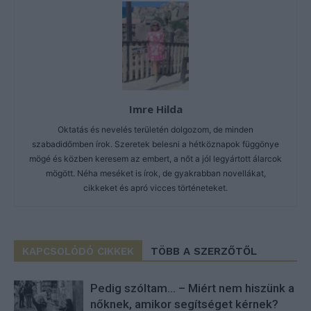
Imre Hilda
Oktatás és nevelés területén dolgozom, de minden
szabadidőmben írok. Szeretek belesni a hétköznapok függönye
mögé és közben keresem az embert, a nőt a jól legyártott álarcok
mögött. Néha meséket is írok, de gyakrabban novellákat,
cikkeket és apró vicces történeteket.
KAPCSOLÓDÓ CIKKEK
TÖBB A SZERZŐTŐL
Pedig szóltam… – Miért nem hiszünk a
nőknek, amikor segítséget kérnek?