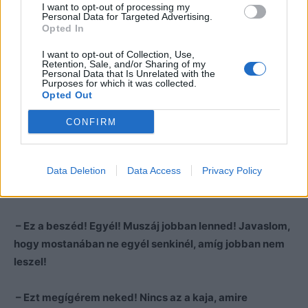
I want to opt-out of processing my
tegnap! Pocsékul voltam. De miért annyira fontos ez az
Personal Data for Targeted Advertising.
osztálytalálkozó most?
Opted In
I want to opt-out of Collection, Use,
– Az ofő rákos. Hónapjai vannak hátra…Ezért
Retention, Sale, and/or Sharing of my
Personal Data that Is Unrelated with the
mindannyian ott akarunk lenni, mert szerettük.
Purposes for which it was collected.
Opted Out
– Jaj, istenem! Mindenki rákos? Persze, hogy ott leszek,
CONFIRM
történjen bármi! Nagyon szerettük. Mindent megtett
értünk, pedig nem volt könnyű dolga…
Data Deletion
Data Access
Privacy Policy
Feri arca felragyogott.
– Ez a beszéd! Egyél! Muszáj jobban lenned! Javaslom,
hogy mostanában ne egyél senkinél, amíg jobban nem
leszel!
– Ezt megígérem neked! Nincs az a kaja, amire