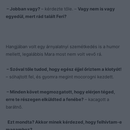
– Jobban vagy?
– kérdezte tőle. –
Vagy nem is vagy
egyedül, mert rád talált Feri?
Hangjában volt egy árnyalatnyi szemétkedés is a humor
mellett, legalábbis Mara most nem volt vevő rá.
– Szóval tőle tudod, hogy egész éjjel őriztem a klotyót!
– sóhajtott fel, és gyomra megint mocorogni kezdett.
– Minden követ megmozgatott, hogy elérjen téged,
erre te részegen elküldted a fenébe?
– kacagott a
barátnő.
Ezt mondta? Akkor minek kérdezed, hogy felhívtam-e
magamhoz?