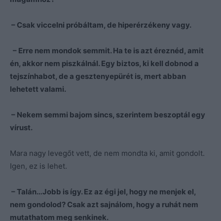
– Csak viccelni próbáltam, de hiperérzékeny vagy.
– Erre nem mondok semmit. Ha te is azt éreznéd, amit
én, akkor nem piszkálnál. Egy biztos, ki kell dobnod a
tejszínhabot, de a gesztenyepürét is, mert abban
lehetett valami.
– Nekem semmi bajom sincs, szerintem beszoptál egy
vírust.
Mara nagy levegőt vett, de nem mondta ki, amit gondolt.
Igen, ez is lehet.
– Talán…Jobb is így. Ez az égi jel, hogy ne menjek el,
nem gondolod? Csak azt sajnálom, hogy a ruhát nem
mutathatom meg senkinek.