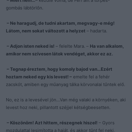
– Miért nem…
– kezdte volna, de Feri állt a törpés-
gombás lábtörlőn.
– Ne haragudj, de tudni akartam, megvagy-e még!
Látom, nem sokat változott a helyzet
– hadarta.
– Adjon isten neked is!
– felelte Mara. –
Ha van alkalom,
amikor nem szívesen látok vendéget, akkor ez az.
– Tegnap éreztem, hogy komoly bajod van…Ezért
hoztam neked egy kis levest! –
emelte fel a fehér
zacskót, amiben egy műanyag tálka körvonalai tűntek elő.
No, ez is a levesével jön…Van még valaki a környéken, aki
levest hoz neki, pillantott széjjel kétségbeesetten.
– Köszönöm! Azt hittem, részegnek hiszel!
– Gyors
mozdulattal lesimította a haját, és akkor tűnt fel neki,