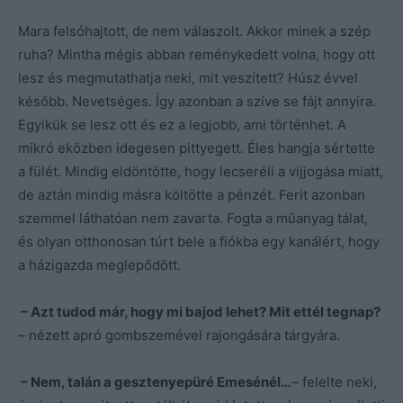
Mara felsóhajtott, de nem válaszolt. Akkor minek a szép
ruha? Mintha mégis abban reménykedett volna, hogy ott
lesz és megmutathatja neki, mit veszített? Húsz évvel
később. Nevetséges. Így azonban a szíve se fájt annyira.
Egyikük se lesz ott és ez a legjobb, ami történhet. A
mikró eközben idegesen pittyegett. Éles hangja sértette
a fülét. Mindig eldöntötte, hogy lecseréli a vijjogása miatt,
de aztán mindig másra költötte a pénzét. Ferit azonban
szemmel láthatóan nem zavarta. Fogta a műanyag tálat,
és olyan otthonosan túrt bele a fiókba egy kanálért, hogy
a házigazda meglepődött.
– Azt tudod már, hogy mi bajod lehet? Mit ettél tegnap?
– nézett apró gombszemével rajongására tárgyára.
– Nem, talán a gesztenyepüré Emesénél…
– felelte neki,