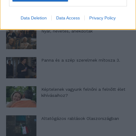
A világ legismertebb ruhái
Data Deletion
Data Access
Privacy Policy
Nyár, nevetés, anekdoták
Panna és a szép szerelmek mítosza 3.
Képtelenek vagyunk felnőni a felnőtt élet
kihívásaihoz?
Altatógázos rablások Olaszországban