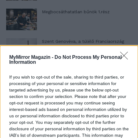
Megbocsáthatatlan bűnök 1.rész
Szent Genovéva, a túlélő Franciaország
jelképe
MyMirror Magazin -
Do Not Process My Personal
Information
Minka 12. rész
If you wish to opt-out of the sale, sharing to third parties, or
processing of your personal or sensitive information for
targeted advertising by us, please use the below opt-out
section to confirm your selection. Please note that after your
Minka 11. rész
opt-out request is processed you may continue seeing
interest-based ads based on personal information utilized by
us or personal information disclosed to third parties prior to
your opt-out. You may separately opt-out of the further
disclosure of your personal information by third parties on the
T. szereti a fiatal lányokat 14. rész
IAB’s list of downstream participants. This information may