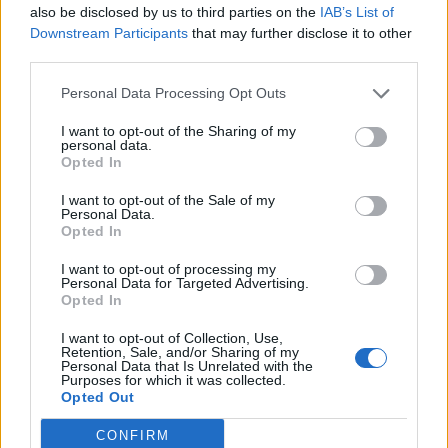
also be disclosed by us to third parties on the
IAB’s List of
Downstream Participants
that may further disclose it to other
third parties.
Pedig szóltam… – Miért nem hiszünk a
nőknek, amikor segítséget kérnek?
Personal Data Processing Opt Outs
I want to opt-out of the Sharing of my
personal data.
Opted In
A legidegesítőbb kifejezések laza
gyűjteménye
I want to opt-out of the Sale of my
Personal Data.
Opted In
Elyna Robbs: Adéle és az örökölt árnyak
I want to opt-out of processing my
13. rész
Personal Data for Targeted Advertising.
Opted In
I want to opt-out of Collection, Use,
Retention, Sale, and/or Sharing of my
Woody Allen megosztó zsenialitása
Personal Data that Is Unrelated with the
Purposes for which it was collected.
Opted Out
CONFIRM