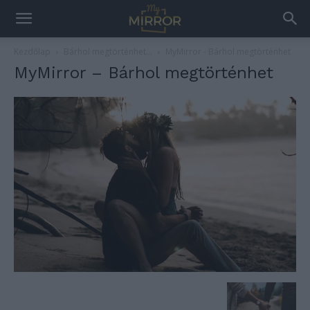
Kezdőlap
Bárhol megtörténhet…
MyMirror - Bárhol megtörténhet
MyMirror – Bárhol megtörténhet