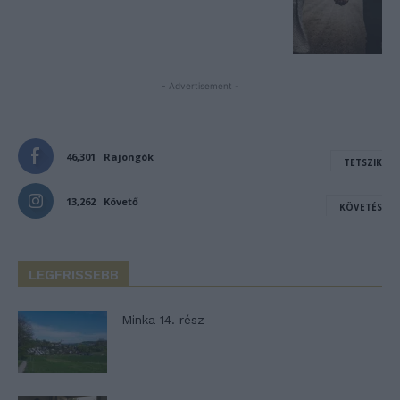
- Advertisement -
46,301
Rajongók
TETSZIK
13,262
Követő
KÖVETÉS
LEGFRISSEBB
Minka 14. rész