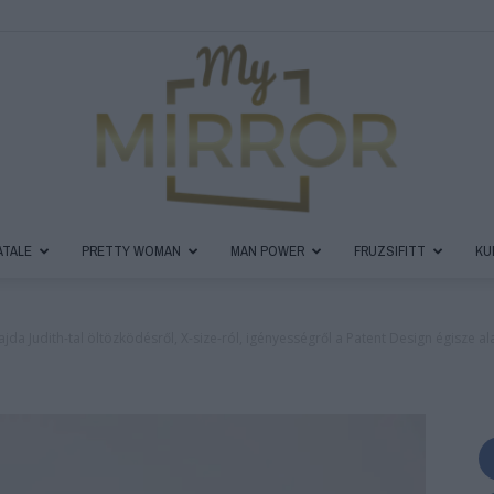
ATALE
PRETTY WOMAN
MAN POWER
FRUZSIFITT
KU
MyMirror
ajda Judith-tal öltözködésről, X-size-ról, igényességről a Patent Design égisze ala
Magazin