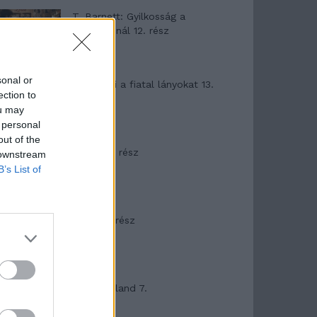
T. Barnett: Gyilkosság a
Garda-tónál 12. rész
sonal or
T. szereti a fiatal lányokat 13.
ection to
rész
ou may
 personal
out of the
Minka 10. rész
 downstream
B’s List of
Minka 9. rész
Máltai kaland 7.