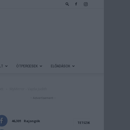
LT
ÖTPERCESEK
ELŐADÁSOK
tt.
MyMirror - Vajda Judith
- Advertisement -
46,301
Rajongók
TETSZIK