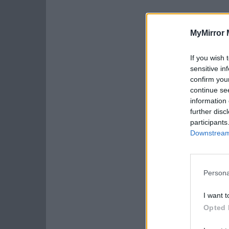
MyMirror 
If you wish 
sensitive in
confirm you
continue se
information 
further disc
participants
Downstream 
Persona
I want t
Opted 