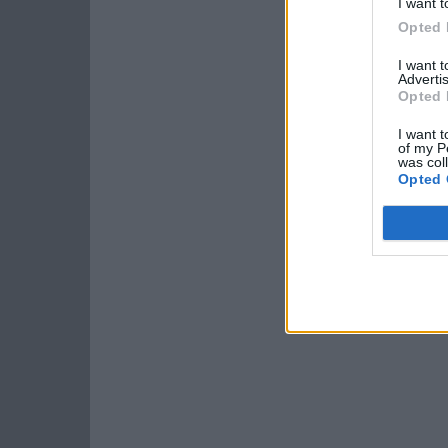
I want t
Opted 
I want 
Advertis
Opted 
I want t
of my P
was col
Opted 