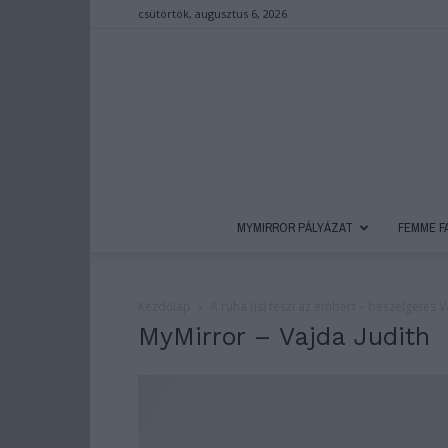
csütörtök, augusztus 6, 2026
MYMIRROR PÁLYÁZAT
FEMME F
Kezdőlap
A ruha (is) teszi az embert – beszélgetés V
MyMirror – Vajda Judith