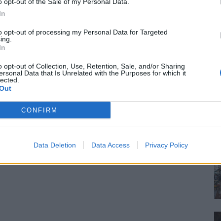
o opt-out of the Sale of my Personal Data.
In
to opt-out of processing my Personal Data for Targeted
ing.
In
o opt-out of Collection, Use, Retention, Sale, and/or Sharing
ersonal Data that Is Unrelated with the Purposes for which it
lected.
Out
CONFIRM
Data Deletion
Data Access
Privacy Policy