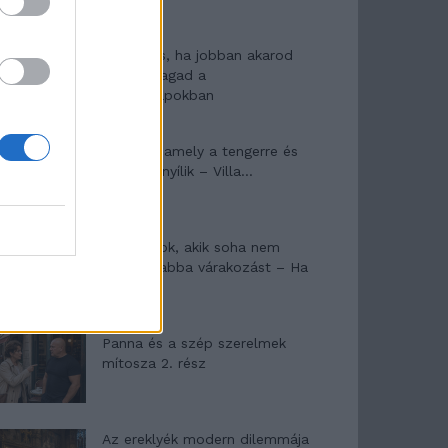
10 tanács, ha jobban akarod
érezni magad a
hétköznapokban
Egy ház, amely a tengerre és
a fényre nyílik – Villa...
A családok, akik soha nem
hagyták abba várakozást – Ha
egy...
Panna és a szép szerelmek
mítosza 2. rész
Az ereklyék modern dilemmája