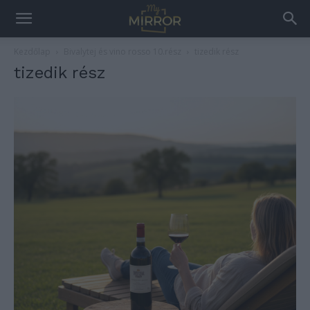
Kezdőlap
Bivalytej és vino rosso 10.rész
tizedik rész
tizedik rész