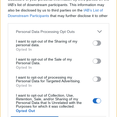
IAB’s list of downstream participants. This information may
T. szereti a fiatal lányokat 13. rész
also be disclosed by us to third parties on the
IAB’s List of
Downstream Participants
that may further disclose it to other
third parties.
Personal Data Processing Opt Outs
Minka 10. rész
I want to opt-out of the Sharing of my
personal data.
Opted In
Minka 9. rész
I want to opt-out of the Sale of my
Personal Data.
Opted In
I want to opt-out of processing my
Personal Data for Targeted Advertising.
Máltai kaland 7.
Opted In
I want to opt-out of Collection, Use,
Retention, Sale, and/or Sharing of my
Personal Data that Is Unrelated with the
Purposes for which it was collected.
10 tanács, ha jobban akarod érezni magad
Opted Out
a hétköznapokban