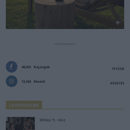
- Advertisement -
46,301
Rajongók
TETSZIK
13,262
Követő
KÖVETÉS
LEGFRISSEBB
Minka 11. rész