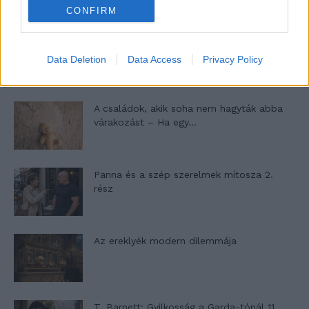
CONFIRM
Egy ház, amely a tengerre és a fényre
nyílik – Villa...
Data Deletion
Data Access
Privacy Policy
A családok, akik soha nem hagyták abba
várakozást – Ha egy...
Panna és a szép szerelmek mítosza 2.
rész
Az ereklyék modern dilemmája
T. Barnett: Gyilkosság a Garda-tónál 11.