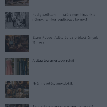
Pedig szóltam… – Miért nem hiszünk a
nőknek, amikor segítséget kérnek?
Elyna Robbs: Adéle és az örökölt árnyak
13. rész
A világ legismertebb ruhái
Nyár, nevetés, anekdoták
Panna és a szép szerelmek mítosza 3.