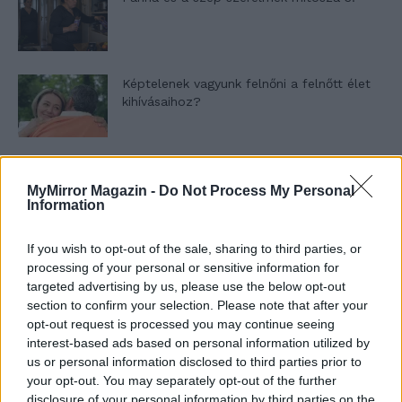
Képtelenek vagyunk felnőni a felnőtt élet
kihívásaihoz?
Altatógázos rablások Olaszországban
MyMirror Magazin -
Do Not Process My Personal
Information
If you wish to opt-out of the sale, sharing to third parties, or
A kislány, akit nem védett meg senki –
processing of your personal or sensitive information for
Lyhanna története
targeted advertising by us, please use the below opt-out
section to confirm your selection. Please note that after your
opt-out request is processed you may continue seeing
T. Barnett: Gyilkosság a Garda-tónál 12.
interest-based ads based on personal information utilized by
rész
us or personal information disclosed to third parties prior to
your opt-out. You may separately opt-out of the further
disclosure of your personal information by third parties on the