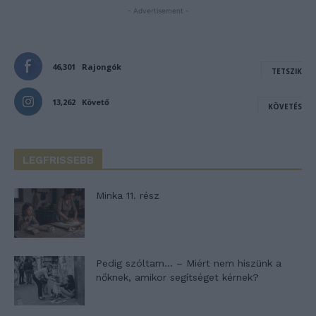
- Advertisement -
46,301
Rajongók
TETSZIK
13,262
Követő
KÖVETÉS
LEGFRISSEBB
Minka 11. rész
Pedig szóltam… – Miért nem hiszünk a
nőknek, amikor segítséget kérnek?