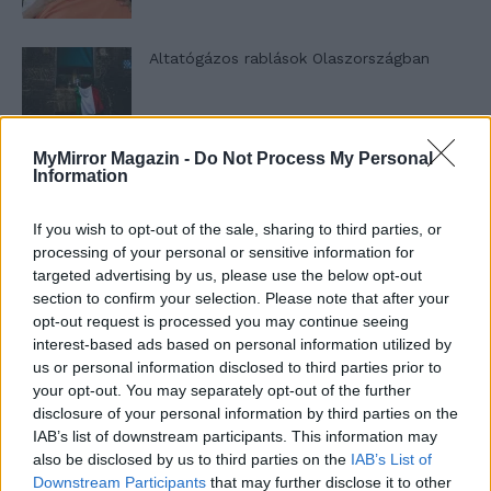
Altatógázos rablások Olaszországban
MyMirror Magazin -
Do Not Process My Personal
A kislány, akit nem védett meg senki –
Information
Lyhanna története
If you wish to opt-out of the sale, sharing to third parties, or
processing of your personal or sensitive information for
T. Barnett: Gyilkosság a Garda-tónál 12.
targeted advertising by us, please use the below opt-out
rész
section to confirm your selection. Please note that after your
opt-out request is processed you may continue seeing
interest-based ads based on personal information utilized by
us or personal information disclosed to third parties prior to
T. szereti a fiatal lányokat 13. rész
your opt-out. You may separately opt-out of the further
disclosure of your personal information by third parties on the
IAB’s list of downstream participants. This information may
also be disclosed by us to third parties on the
IAB’s List of
Minka 10. rész
Downstream Participants
that may further disclose it to other