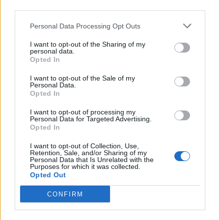
third parties.
Personal Data Processing Opt Outs
Minka 9. rész
I want to opt-out of the Sharing of my
personal data.
Opted In
I want to opt-out of the Sale of my
Personal Data.
Máltai kaland 7.
Opted In
I want to opt-out of processing my
Personal Data for Targeted Advertising.
Opted In
10 tanács, ha jobban akarod érezni magad
I want to opt-out of Collection, Use,
a hétköznapokban
Retention, Sale, and/or Sharing of my
Personal Data that Is Unrelated with the
Purposes for which it was collected.
Opted Out
Egy ház, amely a tengerre és a fényre
nyílik – Villa...
CONFIRM