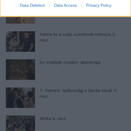
Data Deletion
Data Access
Privacy Policy
A családok, akik soha nem hagyták abba
várakozást – Ha egy...
Panna és a szép szerelmek mítosza 2.
rész
Az ereklyék modern dilemmája
T. Barnett: Gyilkosság a Garda-tónál 11.
rész
Minka 8. rész