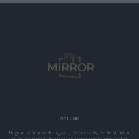
RÓLUNK
Nagyon különbözőek vagyunk, életkorban is, és életstílusban