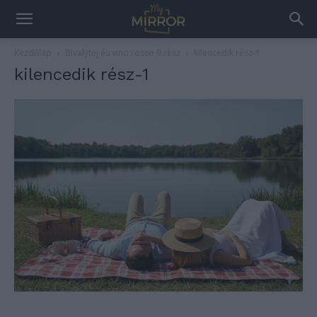
Kezdőlap
Bivalytej és vino rosso 9.rész
kilencedik rész-1
kilencedik rész-1