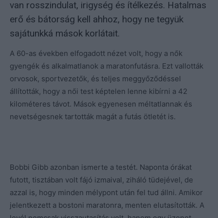
van rosszindulat, irigység és ítélkezés. Hatalmas
erő és bátorság kell ahhoz, hogy ne tegyük
sajátunkká mások korlátait.
A 60-as években elfogadott nézet volt, hogy a nők
gyengék és alkalmatlanok a maratonfutásra. Ezt vallották
orvosok, sportvezetők, és teljes meggyőződéssel
állították, hogy a női test képtelen lenne kibírni a 42
kilométeres távot. Mások egyenesen méltatlannak és
nevetségesnek tartották magát a futás ötletét is.
Bobbi Gibb azonban ismerte a testét. Naponta órákat
futott, tisztában volt fájó izmaival, ziháló tüdejével, de
azzal is, hogy minden mélypont után fel tud állni. Amikor
jelentkezett a bostoni maratonra, menten elutasították. A
levél nemcsak visszautasítás volt, hanem egy üzenet,