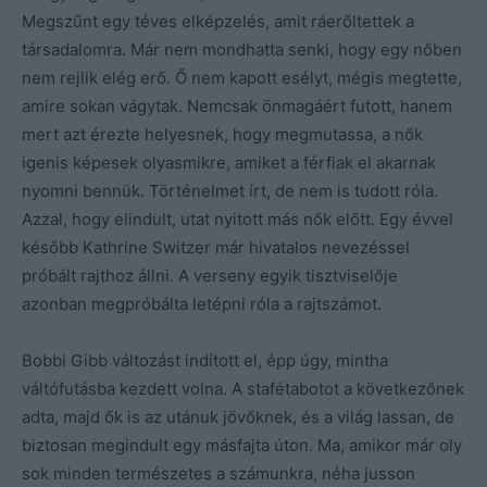
Megszűnt egy téves elképzelés, amit ráerőltettek a
társadalomra. Már nem mondhatta senki, hogy egy nőben
nem rejlik elég erő. Ő nem kapott esélyt, mégis megtette,
amire sokan vágytak. Nemcsak önmagáért futott, hanem
mert azt érezte helyesnek, hogy megmutassa, a nők
igenis képesek olyasmikre, amiket a férfiak el akarnak
nyomni bennük. Történelmet írt, de nem is tudott róla.
Azzal, hogy elindult, utat nyitott más nők előtt. Egy évvel
később Kathrine Switzer már hivatalos nevezéssel
próbált rajthoz állni. A verseny egyik tisztviselője
azonban megpróbálta letépni róla a rajtszámot.
Bobbi Gibb változást indított el, épp úgy, mintha
váltófutásba kezdett volna. A stafétabotot a következőnek
adta, majd ők is az utánuk jövőknek, és a világ lassan, de
biztosan megindult egy másfajta úton. Ma, amikor már oly
sok minden természetes a számunkra, néha jusson