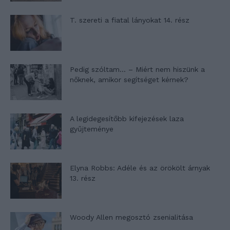
T. szereti a fiatal lányokat 14. rész
Pedig szóltam… – Miért nem hiszünk a
nőknek, amikor segítséget kérnek?
A legidegesítőbb kifejezések laza
gyűjteménye
Elyna Robbs: Adéle és az örökölt árnyak
13. rész
Woody Allen megosztó zsenialitása