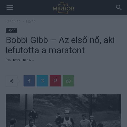
Kezdőlap
Egyéb
Egyéb
Bobbi Gibb – Az első nő, aki
lefutotta a maratont
Írta:
Imre Hilda
-