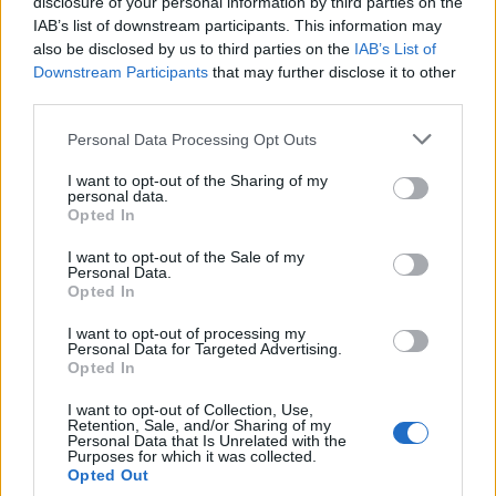
disclosure of your personal information by third parties on the
HOZZÁSZÓLOK A CIKKHEZ
IAB’s list of downstream participants. This information may
also be disclosed by us to third parties on the
IAB’s List of
Downstream Participants
that may further disclose it to other
third parties.
Personal Data Processing Opt Outs
I want to opt-out of the Sharing of my
personal data.
Opted In
I want to opt-out of the Sale of my
Personal Data.
Opted In
I want to opt-out of processing my
Personal Data for Targeted Advertising.
Opted In
I want to opt-out of Collection, Use,
Retention, Sale, and/or Sharing of my
Personal Data that Is Unrelated with the
Save my name, email, and website in this browser for the
Purposes for which it was collected.
next time I comment.
Opted Out