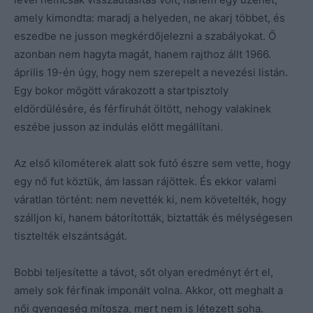
amely kimondta: maradj a helyeden, ne akarj többet, és
eszedbe ne jusson megkérdőjelezni a szabályokat. Ő
azonban nem hagyta magát, hanem rajthoz állt 1966.
április 19-én úgy, hogy nem szerepelt a nevezési listán.
Egy bokor mögött várakozott a startpisztoly
eldördülésére, és férfiruhát öltött, nehogy valakinek
eszébe jusson az indulás előtt megállítani.
Az első kilométerek alatt sok futó észre sem vette, hogy
egy nő fut köztük, ám lassan rájöttek. És ekkor valami
váratlan történt: nem nevették ki, nem követelték, hogy
szálljon ki, hanem bátorították, biztatták és mélységesen
tisztelték elszántságát.
Bobbi teljesítette a távot, sőt olyan eredményt ért el,
amely sok férfinak imponált volna. Akkor, ott meghalt a
női gyengeség mítosza, mert nem is létezett soha.