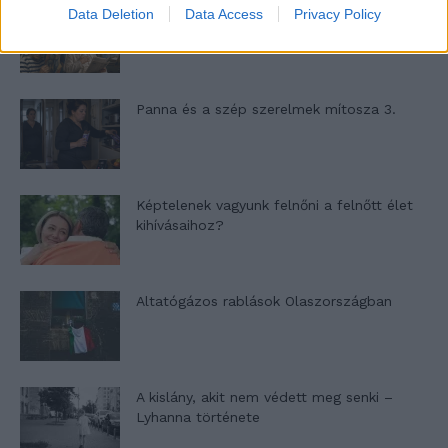
Nyár, nevetés, anekdoták
Data Deletion
Data Access
Privacy Policy
Panna és a szép szerelmek mítosza 3.
Képtelenek vagyunk felnőni a felnőtt élet
kihívásaihoz?
Altatógázos rablások Olaszországban
A kislány, akit nem védett meg senki –
Lyhanna története