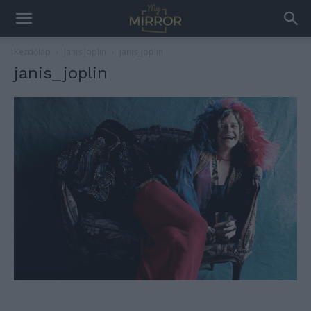
Kezdőlap
Janis Joplin
janis_joplin
janis_joplin