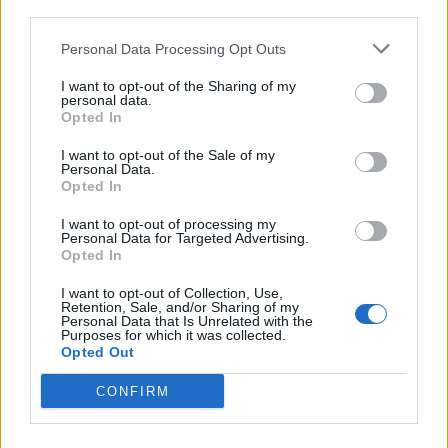
nőknek, amikor segítséget kérnek?
third parties.
Personal Data Processing Opt Outs
A legidegesítőbb kifejezések laza
I want to opt-out of the Sharing of my
gyűjteménye
personal data.
Opted In
I want to opt-out of the Sale of my
Personal Data.
Elyna Robbs: Adéle és az örökölt árnyak
Opted In
13. rész
I want to opt-out of processing my
Personal Data for Targeted Advertising.
Opted In
Woody Allen megosztó zsenialitása
I want to opt-out of Collection, Use,
Retention, Sale, and/or Sharing of my
Personal Data that Is Unrelated with the
Purposes for which it was collected.
Opted Out
A világ legismertebb ruhái
CONFIRM