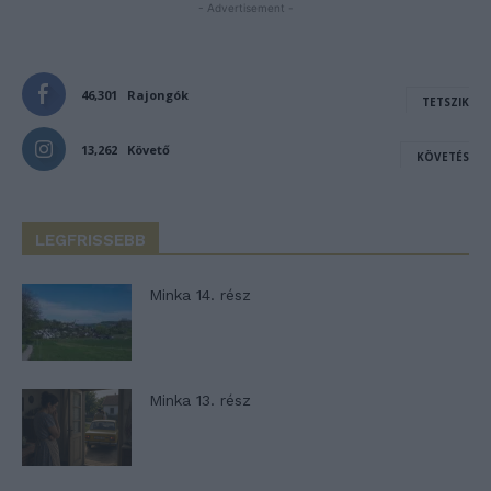
- Advertisement -
46,301
Rajongók
TETSZIK
13,262
Követő
KÖVETÉS
LEGFRISSEBB
Minka 14. rész
Minka 13. rész