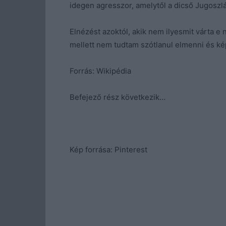
idegen agresszor, amelytől a dicső Jugoszlá
Elnézést azoktól, akik nem ilyesmit várta e 
mellett nem tudtam szótlanul elmenni és kép
Forrás: Wikipédia
Befejező rész következik…
Kép forrása: Pinterest