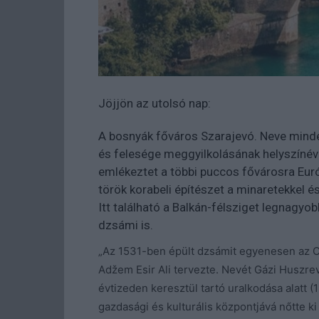
Jöjjön az utolsó nap:
A bosnyák főváros Szarajevó. Neve minde
és felesége meggyilkolásának helyszínéve
emlékeztet a többi puccos fővárosra Euró
török korabeli építészet a minaretekkel é
Itt található a Balkán-félsziget legnagy
dzsámi is.
„Az 1531-ben épült dzsámit egyenesen az 
Adžem Esir Ali tervezte. Nevét Gázi Huszrev
évtizeden keresztül tartó uralkodása alatt 
gazdasági és kulturális központjává nőtte k