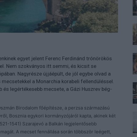
nkinek egyet jelent Ferenc Ferdinánd trónörökös
l. Nem szokványos itt semmi, és kicsit se
pában. Nagyrésze újjáépült, de jól egybe olvad a
s mecsetekkel a Monarchia korabeli fellendüléssel.
obb és legértékesebb mecsete, a Gázi Huszrev bég-
Oszmán Birodalom főépítésze, a perzsa származású
ről, Bosznia egykori kormányzójáról kapta, akinek két
(1521-1541) Szarajevó a Balkán legjelentősebb
i magát. A mecset fennállása során többször leégett,