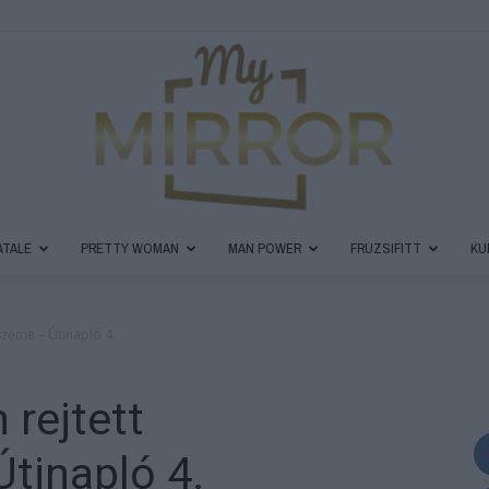
ATALE
PRETTY WOMAN
MAN POWER
FRUZSIFITT
KU
MyMirror
szeme – Útinapló 4.
 rejtett
Magazin
tinapló 4.