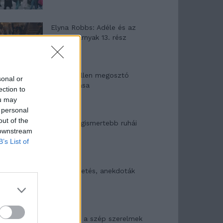
Elyna Robbs: Adéle és az
örökölt árnyak 13. rész
Woody Allen megosztó
sonal or
zsenialitása
ection to
ou may
 personal
out of the
A világ legismertebb ruhái
 downstream
B’s List of
Nyár, nevetés, anekdoták
Panna és a szép szerelmek