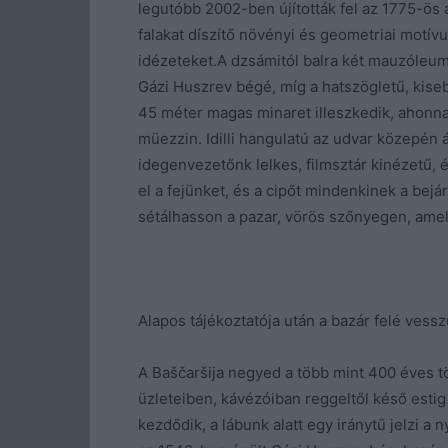
legutóbb 2002-ben újították fel az 1775-ös 
falakat díszítő növényi és geometriai motívu
idézeteket.A dzsámitól balra két mauzóleum
Gázi Huszrev bégé, míg a hatszögletű, kise
45 méter magas minaret illeszkedik, ahonna
müezzin. Idilli hangulatú az udvar közepén áll
idegenvezetőnk lelkes, filmsztár kinézetű,
el a fejünket, és a cipőt mindenkinek a bejá
sétálhasson a pazar, vörös szőnyegen, ame
Alapos tájékoztatója után a bazár felé vessz
A Baščaršija negyed a több mint 400 éves t
üzleteiben, kávézóiban reggeltől késő estig
kezdődik, a lábunk alatt egy iránytű jelzi a n