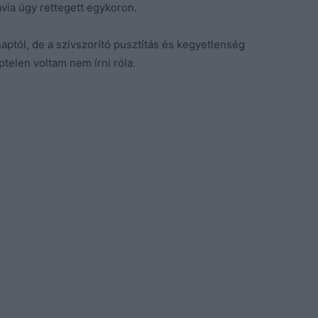
via úgy rettegett egykoron.
naptól, de a szívszorító pusztítás és kegyetlenség
telen voltam nem írni róla.