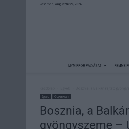
vasárnap, augusztus 9, 2026
MYMIRROR PÁLYÁZAT
FEMME F
Kezdőlap
Egyéb
Bosznia, a Balkán rejtett gyöngy
Egyéb
Ötpercesek
Bosznia, a Balkán
gyöngyszeme – Ú