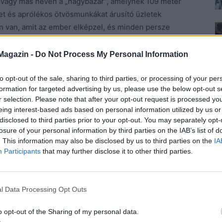
 vagy más néven a „nagybazár”, amelynek 109 méter
et és aprólékos ötvösmunkákat árusító üzletek
 van, amit az ember elképzel, és minden persze
ival egy helyen ritkán találkozik az ember, de nem
 lehetne (eredeti) Louis Vuitton napszemüveget kapni
Magazin -
Do Not Process My Personal Information
to opt-out of the sale, sharing to third parties, or processing of your per
formation for targeted advertising by us, please use the below opt-out s
 elvarázsolja a látogatót, nem beszélve a várost
r selection. Please note that after your opt-out request is processed y
zonban nem egyenlő a múlttal. A város sokat szenvedett
eing interest-based ads based on personal information utilized by us or
Jugoszláv Néphadsereg, később a Bosznia-
disclosed to third parties prior to your opt-out. You may separately opt-
madó hadműveletet. Az ostrom háromszor tovább
losure of your personal information by third parties on the IAB’s list of
. This information may also be disclosed by us to third parties on the
IA
t egy évvel tovább, mint Leningrád ostroma egyben ez
Participants
that may further disclose it to other third parties.
n hadviselés történetében.
2 ember, köztük 5434 civil vesztette életét. Az
l Data Processing Opt Outs
a boszniai szerb katonai áldozatok száma 2241 volt.
m előtt a városban és környékén összesen 525 980
o opt-out of the Sharing of my personal data.
teljes lakossága az ostrom előtt 435 000 volt. A