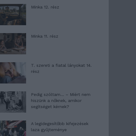
Minka 12. rész
Minka 11. rész
T. szereti a fiatal lányokat 14.
rész
Pedig szóltam… – Miért nem
hiszünk a nőknek, amikor
segítséget kérnek?
A legidegesítőbb kifejezések
laza gyűjteménye