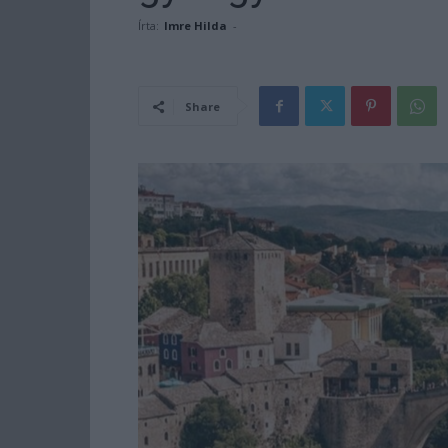
Írta:
Imre Hilda
-
Share