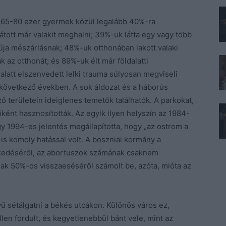
ő 65-80 ezer gyermek közül legalább 40%-ra
átott már valakit meghalni; 39%-uk látta egy vagy több
úja mészárlásnak; 48%-uk otthonában lakott valaki
z otthonát; és 89%-uk élt már földalatti
latt elszenvedett lelki trauma súlyosan megviseli
lkövetkező években. A sok áldozat és a háborús
 területein ideiglenes temetők találhatók. A parkokat,
ként hasznosították. Az egyik ilyen helyszín az 1984-
gy 1994-es jelentés megállapította, hogy „az ostrom a
is komoly hatással volt. A boszniai kormány a
lkedéséről, az abortuszok számának csaknem
k 50%-os visszaeséséről számolt be, azóta, mióta az
 sétálgatni a békés utcákon. Különös város ez,
len fordult, és kegyetlenebbül bánt vele, mint az