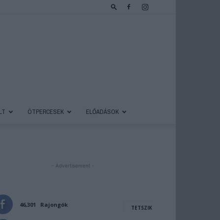
LT
ÖTPERCESEK
ELŐADÁSOK
- Advertisement -
46,301
Rajongók
TETSZIK