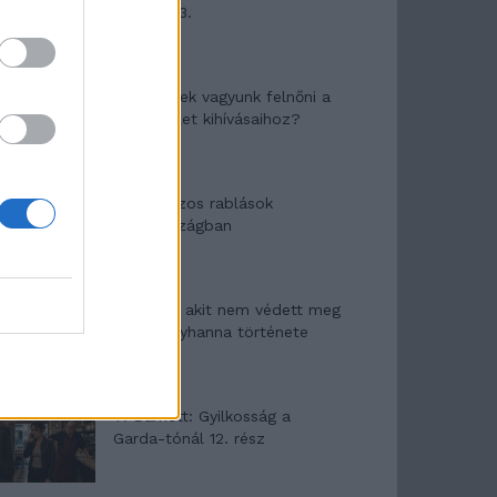
mítosza 3.
Képtelenek vagyunk felnőni a
felnőtt élet kihívásaihoz?
Altatógázos rablások
Olaszországban
A kislány, akit nem védett meg
senki – Lyhanna története
T. Barnett: Gyilkosság a
Garda-tónál 12. rész