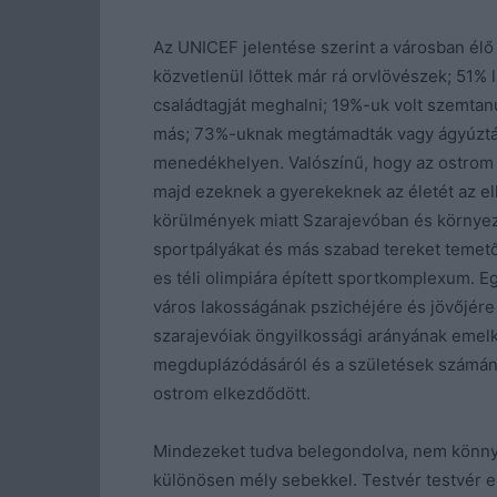
Az UNICEF jelentése szerint a városban él
közvetlenül lőttek már rá orvlövészek; 51% l
családtagját meghalni; 19%-uk volt szemtan
más; 73%-uknak megtámadták vagy ágyúzták a
menedékhelyen. Valószínű, hogy az ostrom a
majd ezeknek a gyerekeknek az életét az e
körülmények miatt Szarajevóban és környező
sportpályákat és más szabad tereket temető
es téli olimpiára épített sportkomplexum. E
város lakosságának pszichéjére és jövőjére 
szarajevóiak öngyilkossági arányának eme
megduplázódásáról és a születések számána
ostrom elkezdődött.
Mindezeket tudva belegondolva, nem könnyű
különösen mély sebekkel. Testvér testvér el