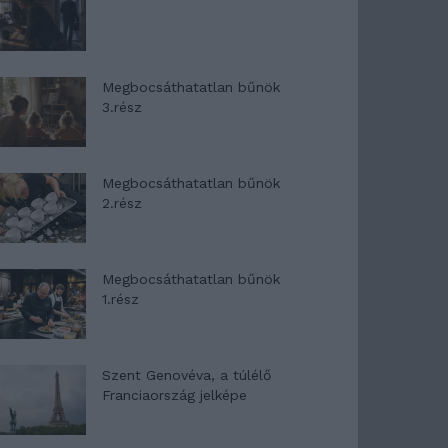
Megbocsáthatatlan bűnök
3.rész
Megbocsáthatatlan bűnök
2.rész
Megbocsáthatatlan bűnök
1.rész
Szent Genovéva, a túlélő
Franciaország jelképe