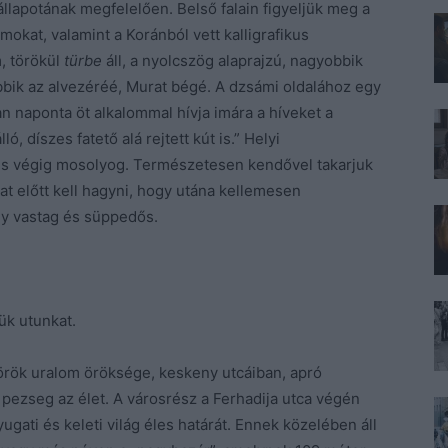
állapotának megfelelően. Belső falain figyeljük meg a
mokat, valamint a Koránból vett kalligrafikus
, törökül
türbe
áll, a nyolcszög alaprajzú, nagyobbik
bbik az alvezéréé, Murat bégé. A dzsámi oldalához egy
n naponta öt alkalommal hívja imára a híveket a
ó, díszes fatető alá rejtett kút is.” Helyi
 és végig mosolyog. Természetesen kendővel takarjuk
rat előtt kell hagyni, hogy utána kellemesen
ly vastag és süppedős.
ük utunkat.
örök uralom öröksége, keskeny utcáiban, apró
 pezseg az élet. A városrész a Ferhadija utca végén
yugati és keleti világ éles határát. Ennek közelében áll