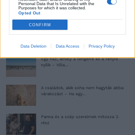
Máltai kaland 7.
Personal Data that Is Unrelated with the
Purposes for which it was collected.
Opted Out
CONFIRM
10 tanács, ha jobban akarod érezni magad
a hétköznapokban
Data Deletion
Data Access
Privacy Policy
Egy ház, amely a tengerre és a fényre
nyílik – Villa...
A családok, akik soha nem hagyták abba
várakozást – Ha egy...
Panna és a szép szerelmek mítosza 2.
rész