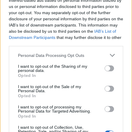
interest-based ads based on personal information utilized by
us or personal information disclosed to third parties prior to
your opt-out. You may separately opt-out of the further
disclosure of your personal information by third parties on the
T. Barnett: Gyilkosság a Garda-tónál 12.
IAB’s list of downstream participants. This information may
rész
also be disclosed by us to third parties on the
IAB’s List of
Downstream Participants
that may further disclose it to other
third parties.
T. szereti a fiatal lányokat 13. rész
Personal Data Processing Opt Outs
I want to opt-out of the Sharing of my
personal data.
Opted In
Minka 10. rész
I want to opt-out of the Sale of my
Personal Data.
Opted In
Minka 9. rész
I want to opt-out of processing my
Personal Data for Targeted Advertising.
Opted In
I want to opt-out of Collection, Use,
Retention, Sale, and/or Sharing of my