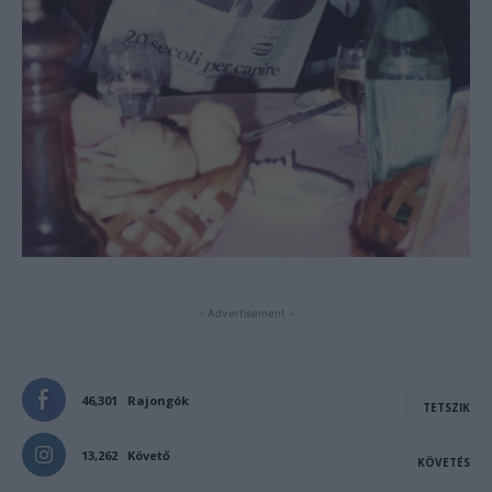
- Advertisement -
46,301
Rajongók
TETSZIK
13,262
Követő
KÖVETÉS