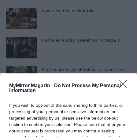
Nyár, nevetés, anekdoták
Panna és a szép szerelmek mítosza 3.
Képtelenek vagyunk felnőni a felnőtt élet
kihívásaihoz?
MyMirror Magazin -
Do Not Process My Personal
Information
Altatógázos rablások Olaszországban
If you wish to opt-out of the sale, sharing to third parties, or
processing of your personal or sensitive information for
targeted advertising by us, please use the below opt-out
section to confirm your selection. Please note that after your
A kislány, akit nem védett meg senki –
opt-out request is processed you may continue seeing
Lyhanna története