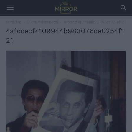
Kezdőlap
Búcsú Valentinotól
4afccecf4109944b983076ce0254f121
4afccecf4109944b983076ce0254f1
21